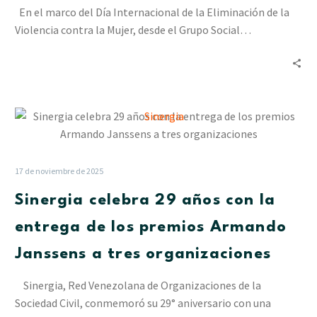
la
En el marco del Día Internacional de la Eliminación de la
Mujer:
Violencia contra la Mujer, desde el Grupo Social…
Lo
que
debes
saber
para
Sinergia
protegerte
celebra
29
años
17 de noviembre de 2025
con
Sinergia celebra 29 años con la
la
entrega
entrega de los premios Armando
de
Janssens a tres organizaciones
los
premios
Sinergia, Red Venezolana de Organizaciones de la
Armando
Sociedad Civil, conmemoró su 29° aniversario con una
Janssens