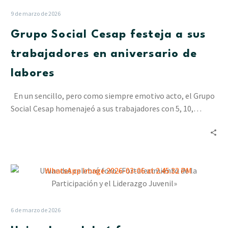
festeja
9 de marzo de 2026
a
Grupo Social Cesap festeja a sus
sus
trabajadores
trabajadores en aniversario de
en
labores
aniversario
de
En un sencillo, pero como siempre emotivo acto, el Grupo
labores
Social Cesap homenajeó a sus trabajadores con 5, 10,…
Uniandes
celebró
foro
«Fortalecimiento
6 de marzo de 2026
de