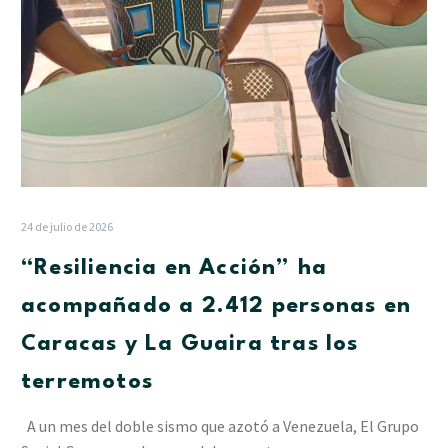
Caracas
y
La
Guaira
tras
los
terremotos
24 de julio de 2026
“Resiliencia en Acción” ha
acompañado a 2.412 personas en
Caracas y La Guaira tras los
terremotos
A un mes del doble sismo que azotó a Venezuela, El Grupo