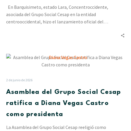
de
En Barquisimeto, estado Lara, Concentroccidente,
Comercio
asociada del Grupo Social Cesap en la entidad
y
centrooccidental, hizo el lanzamiento oficial del…
Lidotel
(+video)
Asamblea
del
Grupo
Social
2 de junio de 2026
Cesap
Asamblea del Grupo Social Cesap
ratifica
a
ratifica a Diana Vegas Castro
Diana
como presidenta
Vegas
Castro
La Asamblea del Grupo Social Cesap reeligió como
como