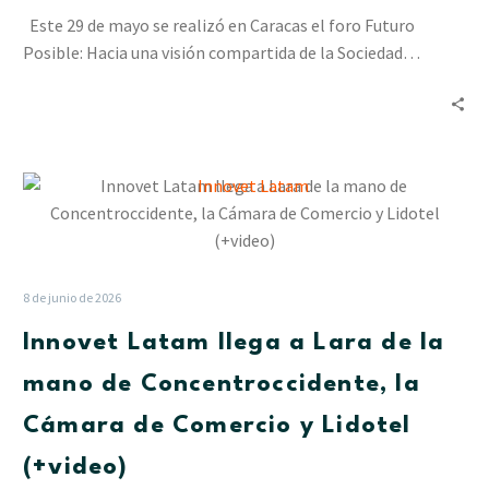
en
Este 29 de mayo se realizó en Caracas el foro Futuro
la
Posible: Hacia una visión compartida de la Sociedad…
Asamblea
Anual
de
Cesap
Innovet
Latam
llega
a
Lara
8 de junio de 2026
de
Innovet Latam llega a Lara de la
la
mano
mano de Concentroccidente, la
de
Cámara de Comercio y Lidotel
Concentroccidente,
la
(+video)
Cámara