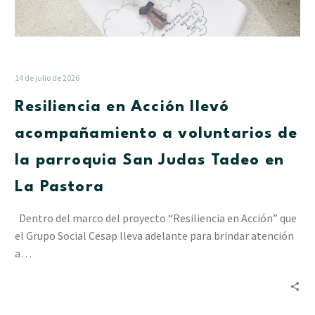
en
La
Pastora
14 de julio de 2026
Resiliencia en Acción llevó
acompañamiento a voluntarios de
la parroquia San Judas Tadeo en
La Pastora
Dentro del marco del proyecto “Resiliencia en Acción” que
el Grupo Social Cesap lleva adelante para brindar atención
a…