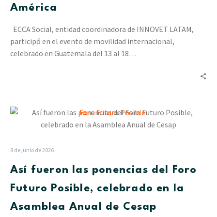
cooperación
América
entre
Europa
ECCA Social, entidad coordinadora de INNOVET LATAM,
y
participó en el evento de movilidad internacional,
América
celebrado en Guatemala del 13 al 18…
Así
fueron
las
ponencias
8 de junio de 2026
del
Así fueron las ponencias del Foro
Foro
Futuro
Futuro Posible, celebrado en la
Posible,
Asamblea Anual de Cesap
celebrado