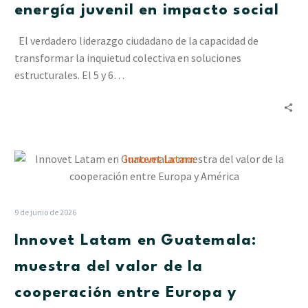
energía juvenil en impacto social
transformar
la
El verdadero liderazgo ciudadano de la capacidad de
energía
transformar la inquietud colectiva en soluciones
juvenil
estructurales. El 5 y 6…
en
impacto
social
Innovet
Latam
en
Guatemala:
9 de junio de 2026
muestra
Innovet Latam en Guatemala:
del
valor
muestra del valor de la
de
cooperación entre Europa y
la