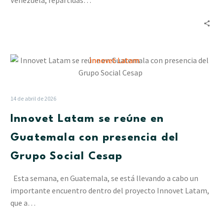
Venezuela, repartidas…
apostando
a
las
alianzas
Innovet
Latam
se
reúne
14 de abril de 2026
en
Innovet Latam se reúne en
Guatemala
con
Guatemala con presencia del
presencia
Grupo Social Cesap
del
Grupo
Esta semana, en Guatemala, se está llevando a cabo un
Social
importante encuentro dentro del proyecto Innovet Latam,
Cesap
que a…