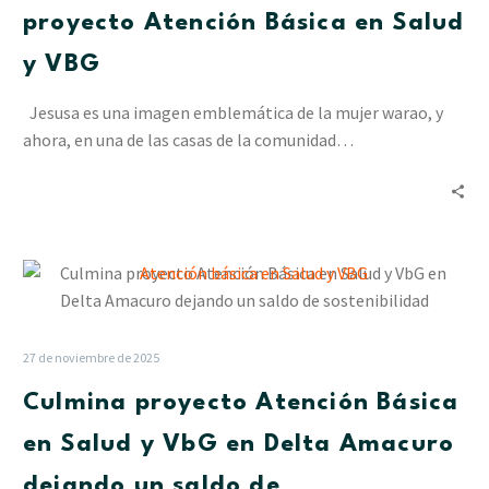
mural
proyecto Atención Básica en Salud
del
proyecto
y VBG
Atención
Básica
Jesusa es una imagen emblemática de la mujer warao, y
en
ahora, en una de las casas de la comunidad…
Salud
y
VBG
Culmina
proyecto
Atención
Básica
27 de noviembre de 2025
en
Culmina proyecto Atención Básica
Salud
y
en Salud y VbG en Delta Amacuro
VbG
dejando un saldo de