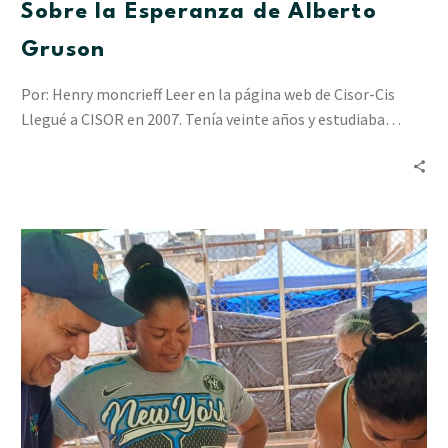
Sobre la Esperanza de Alberto
Gruson
Por: Henry moncrieff Leer en la página web de Cisor-Cis
Llegué a CISOR en 2007. Tenía veinte años y estudiaba…
“Resiliencia
en
Acción”
ha
acompañado
a
2.412
personas
en