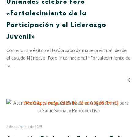
Uniandes celebró foro
la
Participación
«Fortalecimiento de la
y
Participación y el Liderazgo
el
Liderazgo
Juvenil»
Juvenil»
Con enorme éxito se llevó a cabo de manera virtual, desde
el estado Mérida, el Foro Internacional “Fortalecimiento de
la…
Atención
Básica
de
Salud
2 de diciembre de 2025
en