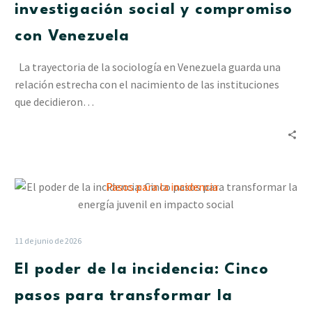
de
investigación social y compromiso
investigación
con Venezuela
social
y
La trayectoria de la sociología en Venezuela guarda una
compromiso
relación estrecha con el nacimiento de las instituciones
con
que decidieron…
Venezuela
El
poder
de
la
11 de junio de 2026
incidencia:
El poder de la incidencia: Cinco
Cinco
pasos
pasos para transformar la
para