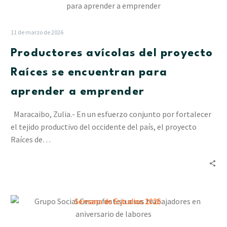
avícolas
del
proyecto
11 de marzo de 2026
Raíces
Productores avícolas del proyecto
se
encuentran
Raíces se encuentran para
para
aprender a emprender
aprender
a
Maracaibo, Zulia.- En un esfuerzo conjunto por fortalecer
emprender
el tejido productivo del occidente del país, el proyecto
Raíces de…
Grupo
Social
Cesap