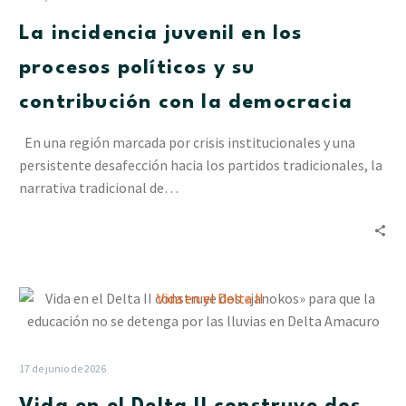
los
La incidencia juvenil en los
procesos
políticos
procesos políticos y su
y
contribución con la democracia
su
contribución
En una región marcada por crisis institucionales y una
con
persistente desafección hacia los partidos tradicionales, la
la
narrativa tradicional de…
democracia
Vida
en
el
Delta
17 de junio de 2026
II