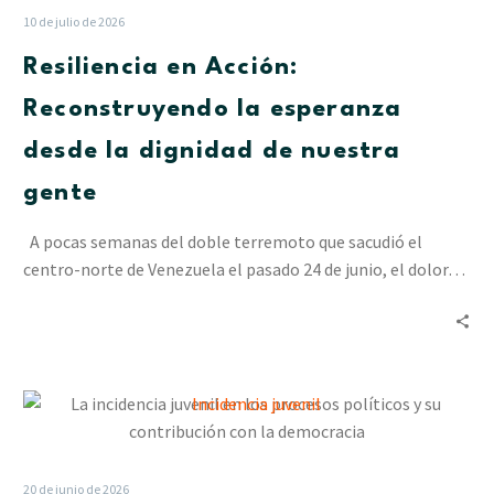
10 de julio de 2026
Resiliencia en Acción:
Reconstruyendo la esperanza
desde la dignidad de nuestra
gente
A pocas semanas del doble terremoto que sacudió el
centro-norte de Venezuela el pasado 24 de junio, el dolor…
La
incidencia
juvenil
en
20 de junio de 2026