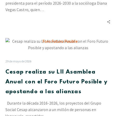
presidenta para el período 2026-2030 a la socióloga Diana
presidenta
Vegas Castro, quien…
Cesap
realiza
su
LII
29 de mayo de 2026
Asamblea
Cesap realiza su LII Asamblea
Anual
con
Anual con el Foro Futuro Posible y
el
apostando a las alianzas
Foro
Futuro
Durante la década 2016-2026, los proyectos del Grupo
Posible
Social Cesap alcanzaron a un millón de personas en
y