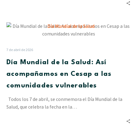
Día
Mundial
de
la
7 de abril de 2026
Salud:
Día Mundial de la Salud: Así
Así
acompañamos
acompañamos en Cesap a las
en
comunidades vulnerables
Cesap
a
Todos los 7 de abril, se conmemora el Día Mundial de la
las
Salud, que celebra la fecha en la…
comunidades
vulnerables