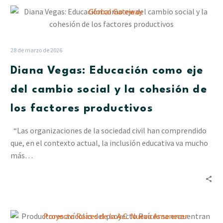
Diana
Vegas:
Educación
como
28 de marzo de 2026
eje
Diana Vegas: Educación como eje
del
cambio
del cambio social y la cohesión de
social
los factores productivos
y
la
“Las organizaciones de la sociedad civil han comprendido
cohesión
que, en el contexto actual, la inclusión educativa va mucho
de
más…
los
factores
productivos
Productores