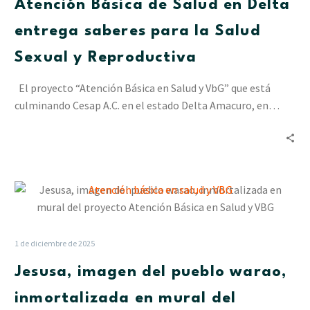
Atención Básica de Salud en Delta
Delta
entrega
entrega saberes para la Salud
saberes
Sexual y Reproductiva
para
la
El proyecto “Atención Básica en Salud y VbG” que está
Salud
culminando Cesap A.C. en el estado Delta Amacuro, en…
Sexual
y
Reproductiva
Jesusa,
imagen
del
pueblo
1 de diciembre de 2025
warao,
Jesusa, imagen del pueblo warao,
inmortalizada
en
inmortalizada en mural del