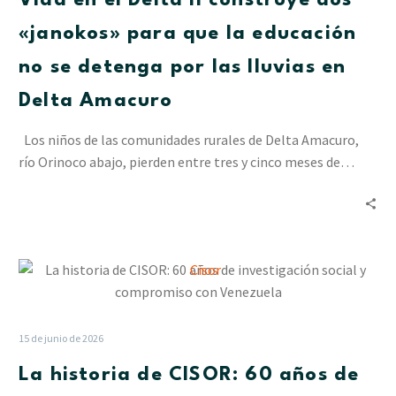
Vida en el Delta II construye dos
construye
dos
«janokos» para que la educación
«janokos»
no se detenga por las lluvias en
para
que
Delta Amacuro
la
educación
Los niños de las comunidades rurales de Delta Amacuro,
no
río Orinoco abajo, pierden entre tres y cinco meses de…
se
detenga
por
las
La
lluvias
historia
en
de
Delta
CISOR:
Amacuro
15 de junio de 2026
60
La historia de CISOR: 60 años de
años