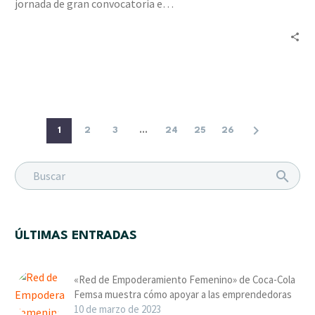
jornada de gran convocatoria e…
a
tres
organizaciones
1
2
3
...
24
25
26
ÚLTIMAS ENTRADAS
«Red de Empoderamiento Femenino» de Coca-Cola
Femsa muestra cómo apoyar a las emprendedoras
10 de marzo de 2023