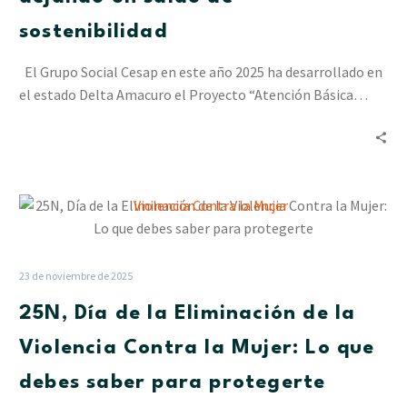
en
Delta
sostenibilidad
Amacuro
dejando
El Grupo Social Cesap en este año 2025 ha desarrollado en
un
el estado Delta Amacuro el Proyecto “Atención Básica…
saldo
de
sostenibilidad
25N,
Día
de
la
23 de noviembre de 2025
Eliminación
25N, Día de la Eliminación de la
de
la
Violencia Contra la Mujer: Lo que
Violencia
debes saber para protegerte
Contra