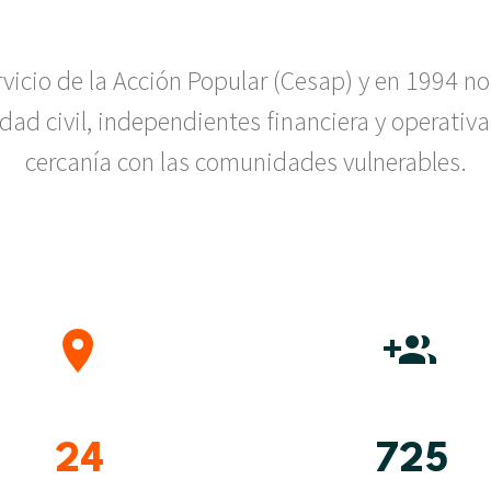
icio de la Acción Popular (Cesap) y en 1994 n
dad civil, independientes financiera y operati
cercanía con las comunidades vulnerables.




2
4
7
2
5