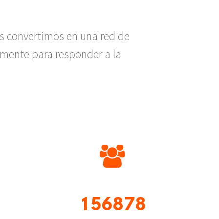
os convertimos en una red de
vamente para responder a la


1
5
6
8
7
8