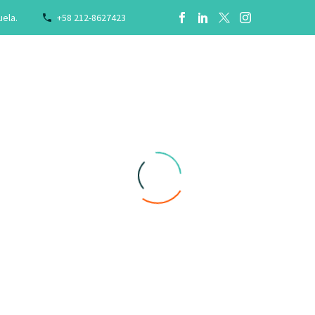
uela.
+58 212-8627423
ASOCIADAS
NUESTROS FUNDADORES
PROYECTOS