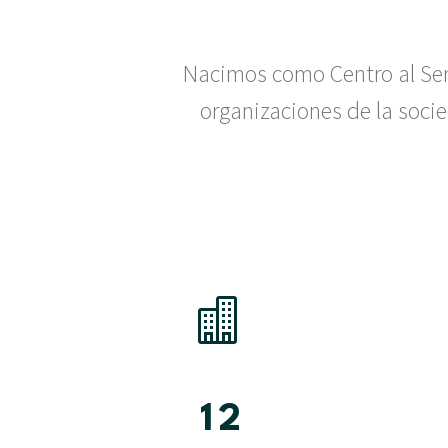
Nacimos como Centro al Serv
organizaciones de la socie


1
2