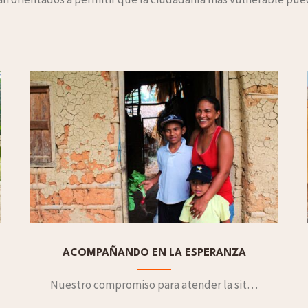
ACOMPAÑANDO EN LA ESPERANZA
Nuestro compromiso para atender la situación de emergencia humanitaria en lo que se refiere a apoyo a comedores comunitarios de vicarias y acompañamiento formativo. Presente en 14 estados y 47 comunidades con la participación de seis asociadas.