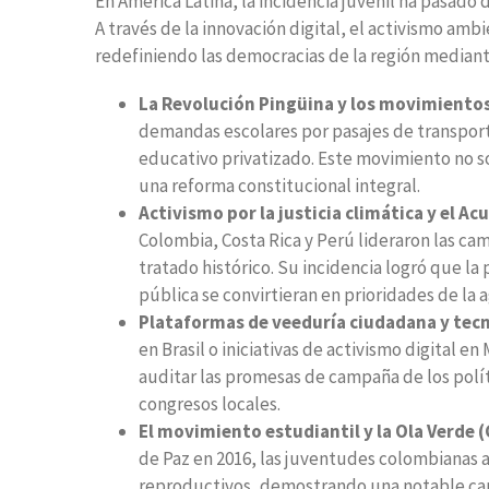
En América Latina, la incidencia juvenil ha pasado d
A través de la innovación digital, el activismo amb
redefiniendo las democracias de la región mediant
La Revolución Pingüina y los movimientos 
demandas escolares por pasajes de transporte
educativo privatizado. Este movimiento no sol
una reforma constitucional integral.
Activismo por la justicia climática y el A
Colombia, Costa Rica y Perú lideraron las ca
tratado histórico. Su incidencia logró que la
pública se convirtieran en prioridades de la 
Plataformas de veeduría ciudadana y tecno
en Brasil o iniciativas de activismo digital en
auditar las promesas de campaña de los polít
congresos locales.
El movimiento estudiantil y la Ola Verde 
de Paz en 2016, las juventudes colombianas a
reproductivos, demostrando una notable capac