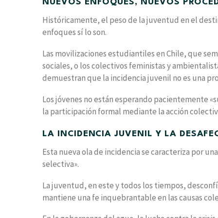
NUEVOS ENFOQUES, NUEVOS PROCE
Históricamente, el peso de la juventud en el dest
enfoques sí lo son.
Las movilizaciones estudiantiles en Chile, que se
sociales, o los colectivos feministas y ambientali
demuestran que la incidencia juvenil no es una pro
Los jóvenes no están esperando pacientemente «su
la participación formal mediante la acción colectiva
LA INCIDENCIA JUVENIL Y LA DESAFE
Esta nueva ola de incidencia se caracteriza por u
selectiva».
La juventud, en este y todos los tiempos, desconf
mantiene una fe inquebrantable en las causas colec