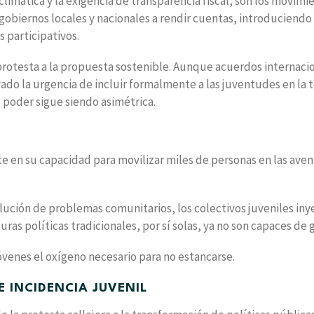
 climática y la exigencia de transparencia fiscal, son los movimi
 gobiernos locales y nacionales a rendir cuentas, introduciendo
 participativos.
a protesta a la propuesta sostenible. Aunque acuerdos internaci
yado la urgencia de incluir formalmente a las juventudes en la
e poder sigue siendo asimétrica.
e en su capacidad para movilizar miles de personas en las aven
solución de problemas comunitarios, los colectivos juveniles in
ras políticas tradicionales, por sí solas, ya no son capaces de 
venes el oxígeno necesario para no estancarse.
 INCIDENCIA JUVENIL