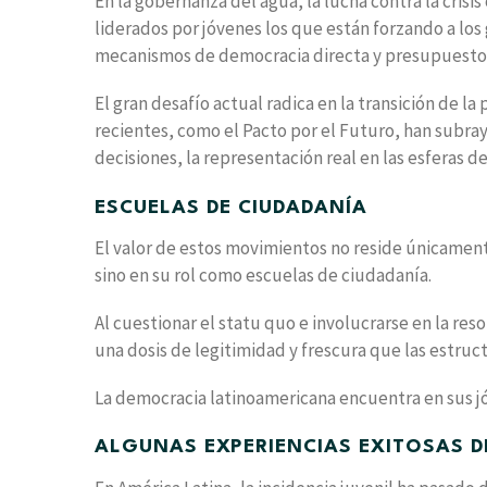
En la gobernanza del agua, la lucha contra la crisis
liderados por jóvenes los que están forzando a los
mecanismos de democracia directa y presupuestos
El gran desafío actual radica en la transición de l
recientes, como el Pacto por el Futuro, han subra
decisiones, la representación real en las esferas d
ESCUELAS DE CIUDADANÍA
El valor de estos movimientos no reside únicament
sino en su rol como escuelas de ciudadanía.
Al cuestionar el statu quo e involucrarse en la re
una dosis de legitimidad y frescura que las estructu
La democracia latinoamericana encuentra en sus jó
ALGUNAS EXPERIENCIAS EXITOSAS DE