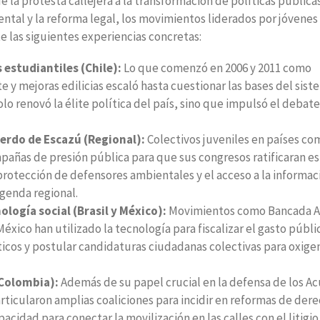
e la protesta callejera a la transformación de políticas públicas
iental y la reforma legal, los movimientos liderados por jóvenes
e las siguientes experiencias concretas:
estudiantiles (Chile):
Lo que comenzó en 2006 y 2011 como
 y mejoras edilicias escaló hasta cuestionar las bases del sist
o renovó la élite política del país, sino que impulsó el debate
cuerdo de Escazú (Regional):
Colectivos juveniles en países co
mpañas de presión pública para que sus congresos ratificaran e
 protección de defensores ambientales y el acceso a la informac
agenda regional.
logía social (Brasil y México):
Movimientos como Bancada At
 México han utilizado la tecnología para fiscalizar el gasto públi
icos y postular candidaturas ciudadanas colectivas para oxigen
(Colombia):
Además de su papel crucial en la defensa de los A
rticularon amplias coaliciones para incidir en reformas de der
idad para conectar la movilización en las calles con el litigio