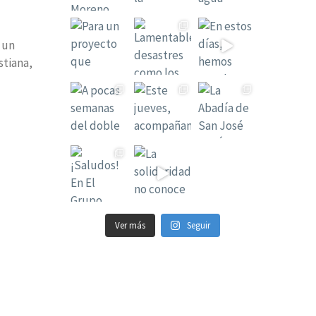
 un
stiana,
Ver más
Seguir