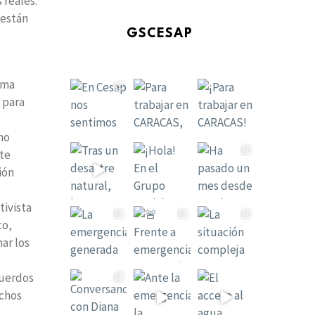
 reales.
 están
GSCESAP
ema
 para
mo
ste
ión
ivista
co,
ar los
cuerdos
echos