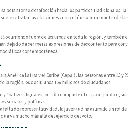
una persistente desafección hacia los partidos tradicionales, la
na suele retratar las elecciones como el único termómetro de la 
á ocurriendo fuera de las urnas: en toda la región, y también 
 han dejado de ser meras expresiones de descontento para conv
emocráticos contemporáneos.
N
a América Latina y el Caribe (Cepal), las personas entre 15 y 2
de la región, es decir, unos 159 millones de ciudadanos.
lo y “nativos digitales”no sólo comparte el espacio público, si
s sociales y políticas.
la falta de representatividad, la juventud ha asumido un rol de
 que va mucho más allá del ejercicio del voto.