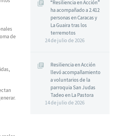
entos
“Resiliencia en Acción”
ha acompañado a 2.412
personas en Caracas y
La Guaira tras los
onales
terremotos
 toma de
24 de julio de 2026
Resiliencia en Acción
idas,
llevó acompañamiento
a voluntarios de la
parroquia San Judas
yectan
Tadeo en La Pastora
generar.
14 de julio de 2026