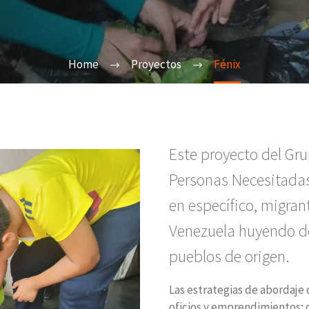
Home
Proyectos
Fénix
Este proyecto del Gr
Personas Necesitadas
en específico, migra
Venezuela huyendo de
pueblos de origen.
Las estrategias de abordaje 
oficios y emprendimientos; 