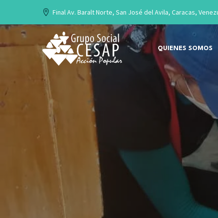
Final Av. Baralt Norte, San José del Avila, Caracas, Venez
QUIENES SOMOS