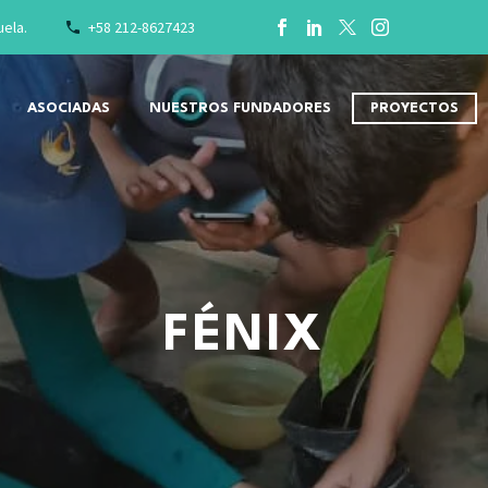
uela.
+58 212-8627423
ASOCIADAS
NUESTROS FUNDADORES
PROYECTOS
FÉNIX