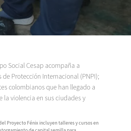
upo Social Cesap acompaña a
 de Protección Internacional (PNPI);
ntes colombianos que han llegado a
 la violencia en sus ciudades y
del Proyecto Fénix incluyen talleres y cursos en
otorgamiento de capital semilla para