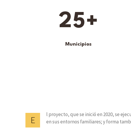
2
5
+
Municipios
l proyecto, que se inició en 2020, se eje
E
en sus entornos familiares; y forma tamb