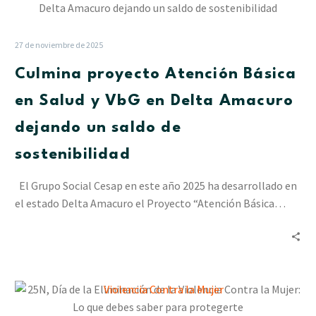
proyecto
Atención
Básica
27 de noviembre de 2025
en
Culmina proyecto Atención Básica
Salud
y
en Salud y VbG en Delta Amacuro
VbG
dejando un saldo de
en
Delta
sostenibilidad
Amacuro
dejando
El Grupo Social Cesap en este año 2025 ha desarrollado en
un
el estado Delta Amacuro el Proyecto “Atención Básica…
saldo
de
sostenibilidad
25N,
Día