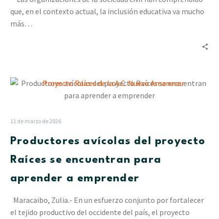
cohesión
que, en el contexto actual, la inclusión educativa va mucho
de
más…
los
factores
productivos
Productores
avícolas
del
proyecto
11 de marzo de 2026
Raíces
Productores avícolas del proyecto
se
encuentran
Raíces se encuentran para
para
aprender a emprender
aprender
a
Maracaibo, Zulia.- En un esfuerzo conjunto por fortalecer
emprender
el tejido productivo del occidente del país, el proyecto