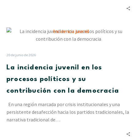
La
incidencia
juvenil
en
20 de junio de 2026
los
La incidencia juvenil en los
procesos
políticos
procesos políticos y su
y
contribución con la democracia
su
contribución
En una región marcada por crisis institucionales y una
con
persistente desafección hacia los partidos tradicionales, la
la
narrativa tradicional de…
democracia