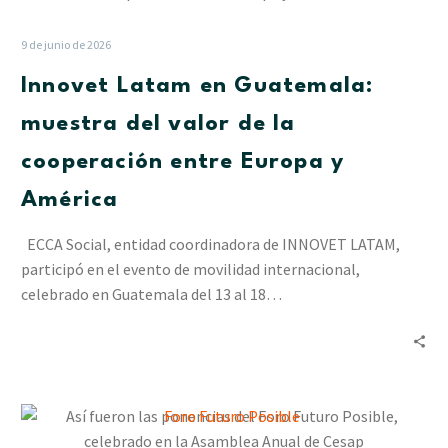
en
Guatemala:
9 de junio de 2026
muestra
Innovet Latam en Guatemala:
del
valor
muestra del valor de la
de
cooperación entre Europa y
la
cooperación
América
entre
Europa
ECCA Social, entidad coordinadora de INNOVET LATAM,
y
participó en el evento de movilidad internacional,
América
celebrado en Guatemala del 13 al 18…
Así
fueron