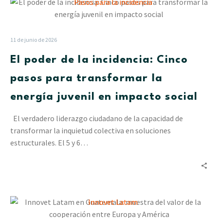
El
poder
de
la
11 de junio de 2026
incidencia:
El poder de la incidencia: Cinco
Cinco
pasos
pasos para transformar la
para
energía juvenil en impacto social
transformar
la
El verdadero liderazgo ciudadano de la capacidad de
energía
transformar la inquietud colectiva en soluciones
juvenil
estructurales. El 5 y 6…
en
impacto
social
Innovet
Latam