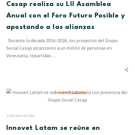
Cesap realiza su LII Asamblea
Anual
con
Anual con el Foro Futuro Posible y
el
apostando a las alianzas
Foro
Futuro
Durante la década 2016-2026, los proyectos del Grupo
Posible
Social Cesap alcanzaron a un millón de personas en
y
Venezuela, repartidas…
apostando
a
las
alianzas
Innovet
Latam
se
reúne
14 de abril de 2026
en
Innovet Latam se reúne en
Guatemala