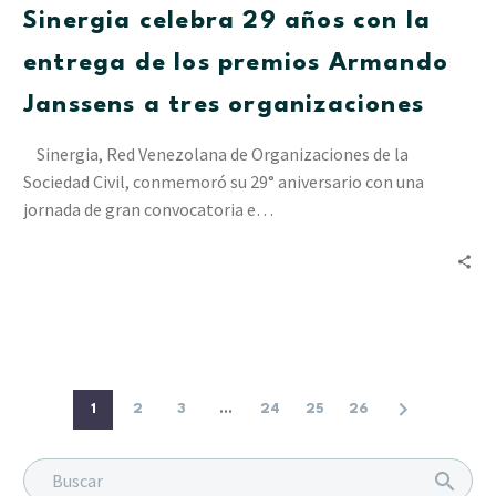
Sinergia celebra 29 años con la
la
entrega
entrega de los premios Armando
de
Janssens a tres organizaciones
los
premios
Sinergia, Red Venezolana de Organizaciones de la
Armando
Sociedad Civil, conmemoró su 29° aniversario con una
Janssens
jornada de gran convocatoria e…
a
tres
organizaciones
1
2
3
...
24
25
26