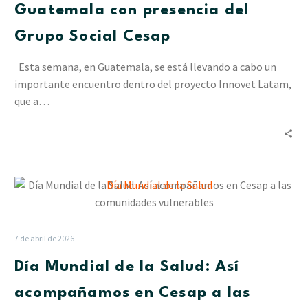
con
Guatemala con presencia del
presencia
Grupo Social Cesap
del
Grupo
Esta semana, en Guatemala, se está llevando a cabo un
Social
importante encuentro dentro del proyecto Innovet Latam,
Cesap
que a…
Día
Mundial
de
la
7 de abril de 2026
Salud:
Día Mundial de la Salud: Así
Así
acompañamos
acompañamos en Cesap a las
en