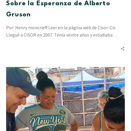
Sobre la Esperanza de Alberto
Gruson
Por: Henry moncrieff Leer en la página web de Cisor-Cis
Llegué a CISOR en 2007. Tenía veinte años y estudiaba…
“Resiliencia
en
Acción”
ha
acompañado
a
2.412
personas
en