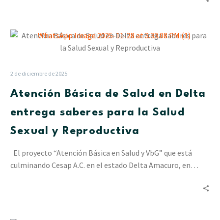
Atención
Básica
de
Salud
2 de diciembre de 2025
en
Atención Básica de Salud en Delta
Delta
entrega
entrega saberes para la Salud
saberes
Sexual y Reproductiva
para
la
El proyecto “Atención Básica en Salud y VbG” que está
Salud
culminando Cesap A.C. en el estado Delta Amacuro, en…
Sexual
y
Reproductiva