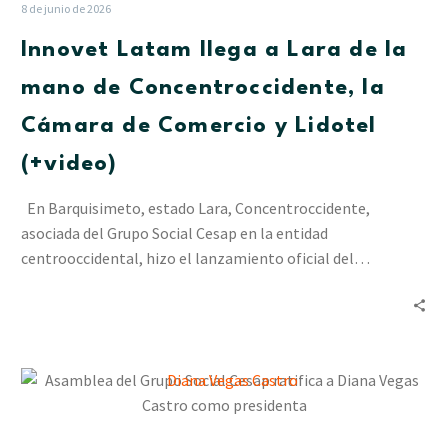
Lara
8 de junio de 2026
de
Innovet Latam llega a Lara de la
la
mano
mano de Concentroccidente, la
de
Cámara de Comercio y Lidotel
Concentroccidente,
la
(+video)
Cámara
de
En Barquisimeto, estado Lara, Concentroccidente,
Comercio
asociada del Grupo Social Cesap en la entidad
y
centrooccidental, hizo el lanzamiento oficial del…
Lidotel
(+video)
Asamblea
del
Grupo