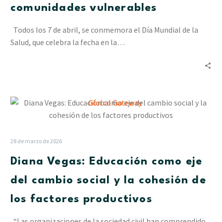
comunidades vulnerables
Cesap
a
Todos los 7 de abril, se conmemora el Día Mundial de la
las
Salud, que celebra la fecha en la…
comunidades
vulnerables
Diana
Vegas:
Educación
como
28 de marzo de 2026
eje
Diana Vegas: Educación como eje
del
cambio
del cambio social y la cohesión de
social
los factores productivos
y
la
“Las organizaciones de la sociedad civil han comprendido