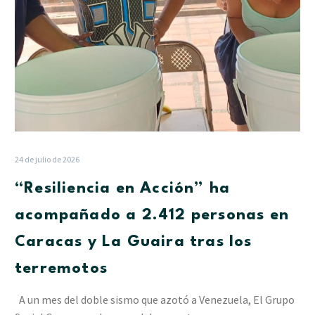
Caracas
y
La
Guaira
tras
los
terremotos
24 de julio de 2026
“Resiliencia en Acción” ha
acompañado a 2.412 personas en
Caracas y La Guaira tras los
terremotos
A un mes del doble sismo que azotó a Venezuela, El Grupo