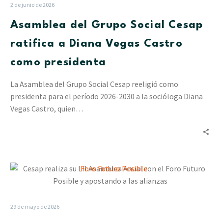
Social
2 de junio de 2026
Cesap
Asamblea del Grupo Social Cesap
ratifica
a
ratifica a Diana Vegas Castro
Diana
como presidenta
Vegas
Castro
La Asamblea del Grupo Social Cesap reeligió como
como
presidenta para el período 2026-2030 a la socióloga Diana
presidenta
Vegas Castro, quien…
Cesap
realiza
su
LII
29 de mayo de 2026
Asamblea