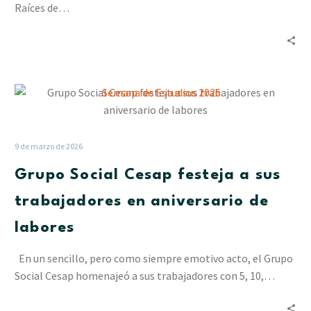
Raíces de…
Grupo
Social
Cesap
festeja
9 de marzo de 2026
a
Grupo Social Cesap festeja a sus
sus
trabajadores
trabajadores en aniversario de
en
labores
aniversario
de
En un sencillo, pero como siempre emotivo acto, el Grupo
labores
Social Cesap homenajeó a sus trabajadores con 5, 10,…