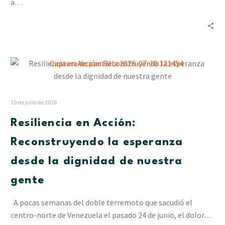
en
a…
La
Pastora
Resiliencia
en
Acción:
Reconstruyendo
10 de julio de 2026
la
Resiliencia en Acción:
esperanza
desde
Reconstruyendo la esperanza
la
desde la dignidad de nuestra
dignidad
de
gente
nuestra
gente
A pocas semanas del doble terremoto que sacudió el
centro-norte de Venezuela el pasado 24 de junio, el dolor…