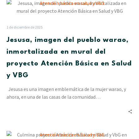
Jesusa,
imagen
del
pueblo
1 de diciembre de 2025
warao,
Jesusa, imagen del pueblo warao,
inmortalizada
en
inmortalizada en mural del
mural
proyecto Atención Básica en Salud
del
proyecto
y VBG
Atención
Básica
Jesusa es una imagen emblemática de la mujer warao, y
en
ahora, en una de las casas de la comunidad…
Salud
y
VBG
Culmina