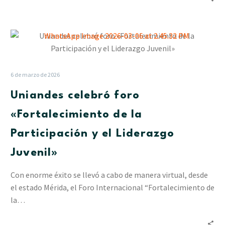
Uniandes
celebró
foro
«Fortalecimiento
6 de marzo de 2026
de
Uniandes celebró foro
la
Participación
«Fortalecimiento de la
y
Participación y el Liderazgo
el
Liderazgo
Juvenil»
Juvenil»
Con enorme éxito se llevó a cabo de manera virtual, desde
el estado Mérida, el Foro Internacional “Fortalecimiento de
la…