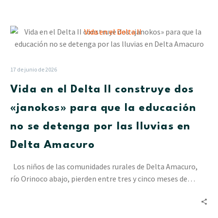
Vida
en
el
Delta
17 de junio de 2026
II
Vida en el Delta II construye dos
construye
dos
«janokos» para que la educación
«janokos»
no se detenga por las lluvias en
para
que
Delta Amacuro
la
educación
Los niños de las comunidades rurales de Delta Amacuro,
no
río Orinoco abajo, pierden entre tres y cinco meses de…
se
detenga
por