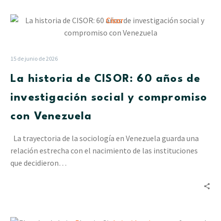
las
La
lluvias
historia
en
de
Delta
CISOR:
Amacuro
15 de junio de 2026
60
La historia de CISOR: 60 años de
años
de
investigación social y compromiso
investigación
con Venezuela
social
y
La trayectoria de la sociología en Venezuela guarda una
compromiso
relación estrecha con el nacimiento de las instituciones
con
que decidieron…
Venezuela