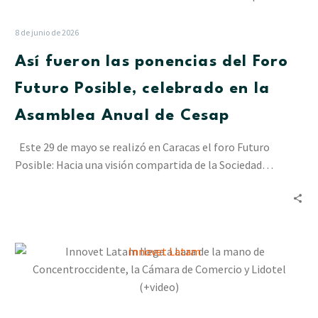
las
ponencias
8 de junio de 2026
del
Así fueron las ponencias del Foro
Foro
Futuro
Futuro Posible, celebrado en la
Posible,
Asamblea Anual de Cesap
celebrado
en
Este 29 de mayo se realizó en Caracas el foro Futuro
la
Posible: Hacia una visión compartida de la Sociedad…
Asamblea
Anual
de
Cesap
Innovet
Latam
llega
a