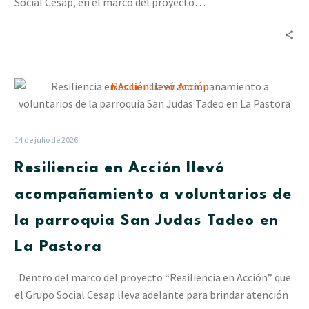
Social Cesap, en el marco del proyecto…
Resiliencia
en
Acción
llevó
14 de julio de 2026
acompañamiento
Resiliencia en Acción llevó
a
voluntarios
acompañamiento a voluntarios de
de
la parroquia San Judas Tadeo en
la
parroquia
La Pastora
San
Judas
Dentro del marco del proyecto “Resiliencia en Acción” que
Tadeo
el Grupo Social Cesap lleva adelante para brindar atención