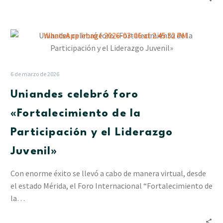
Uniandes
celebró
foro
«Fortalecimiento
6 de marzo de 2026
de
Uniandes celebró foro
la
Participación
«Fortalecimiento de la
y
Participación y el Liderazgo
el
Liderazgo
Juvenil»
Juvenil»
Con enorme éxito se llevó a cabo de manera virtual, desde
el estado Mérida, el Foro Internacional “Fortalecimiento de
la…