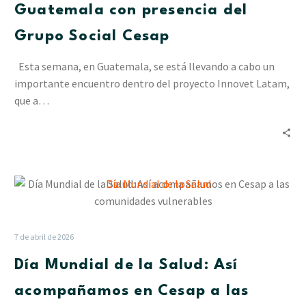
con
Guatemala con presencia del
presencia
Grupo Social Cesap
del
Grupo
Esta semana, en Guatemala, se está llevando a cabo un
Social
importante encuentro dentro del proyecto Innovet Latam,
Cesap
que a…
Día
Mundial
de
la
7 de abril de 2026
Salud:
Día Mundial de la Salud: Así
Así
acompañamos
acompañamos en Cesap a las
en