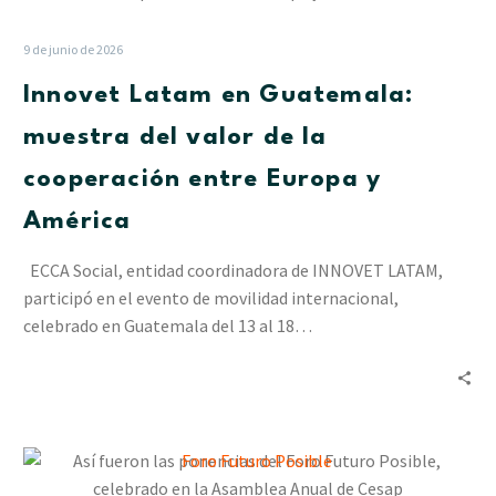
en
Guatemala:
9 de junio de 2026
muestra
Innovet Latam en Guatemala:
del
valor
muestra del valor de la
de
cooperación entre Europa y
la
cooperación
América
entre
Europa
ECCA Social, entidad coordinadora de INNOVET LATAM,
y
participó en el evento de movilidad internacional,
América
celebrado en Guatemala del 13 al 18…
Así
fueron