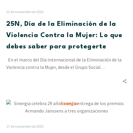
de
la
23 de noviembre de 2025
Eliminación
25N, Día de la Eliminación de la
de
la
Violencia Contra la Mujer: Lo que
Violencia
debes saber para protegerte
Contra
la
En el marco del Día Internacional de la Eliminación de la
Mujer:
Violencia contra la Mujer, desde el Grupo Social…
Lo
que
debes
saber
para
Sinergia
protegerte
celebra
29
años
17 de noviembre de 2025
con