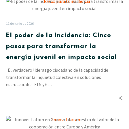
El
poder
de
la
11 de junio de 2026
incidencia:
El poder de la incidencia: Cinco
Cinco
pasos
pasos para transformar la
para
energía juvenil en impacto social
transformar
la
El verdadero liderazgo ciudadano de la capacidad de
energía
transformar la inquietud colectiva en soluciones
juvenil
estructurales. El 5 y 6…
en
impacto
social
Innovet
Latam