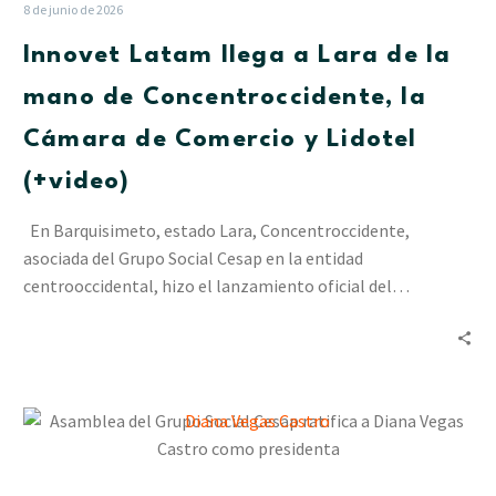
Lara
8 de junio de 2026
de
Innovet Latam llega a Lara de la
la
mano
mano de Concentroccidente, la
de
Cámara de Comercio y Lidotel
Concentroccidente,
la
(+video)
Cámara
de
En Barquisimeto, estado Lara, Concentroccidente,
Comercio
asociada del Grupo Social Cesap en la entidad
y
centrooccidental, hizo el lanzamiento oficial del…
Lidotel
(+video)
Asamblea
del
Grupo