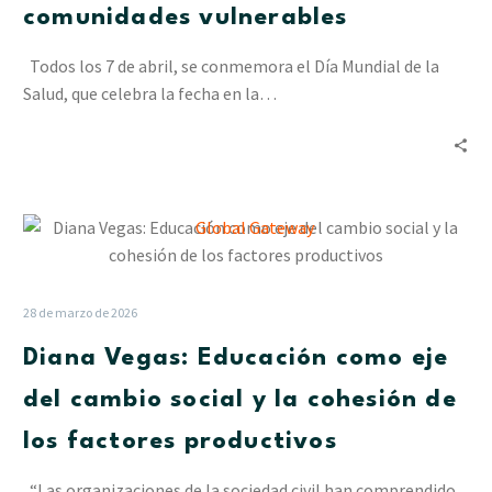
comunidades vulnerables
Cesap
a
Todos los 7 de abril, se conmemora el Día Mundial de la
las
Salud, que celebra la fecha en la…
comunidades
vulnerables
Diana
Vegas:
Educación
como
28 de marzo de 2026
eje
Diana Vegas: Educación como eje
del
cambio
del cambio social y la cohesión de
social
los factores productivos
y
la
“Las organizaciones de la sociedad civil han comprendido