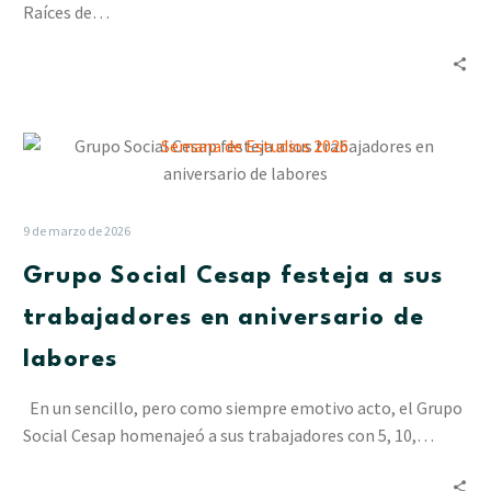
Raíces de…
Grupo
Social
Cesap
festeja
9 de marzo de 2026
a
Grupo Social Cesap festeja a sus
sus
trabajadores
trabajadores en aniversario de
en
labores
aniversario
de
En un sencillo, pero como siempre emotivo acto, el Grupo
labores
Social Cesap homenajeó a sus trabajadores con 5, 10,…