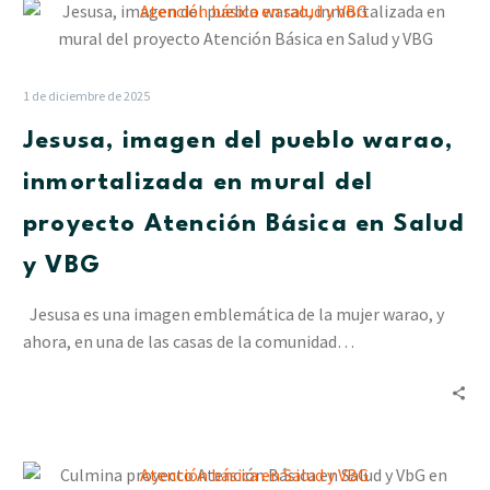
Jesusa,
imagen
del
pueblo
1 de diciembre de 2025
warao,
Jesusa, imagen del pueblo warao,
inmortalizada
en
inmortalizada en mural del
mural
proyecto Atención Básica en Salud
del
proyecto
y VBG
Atención
Básica
Jesusa es una imagen emblemática de la mujer warao, y
en
ahora, en una de las casas de la comunidad…
Salud
y
VBG
Culmina