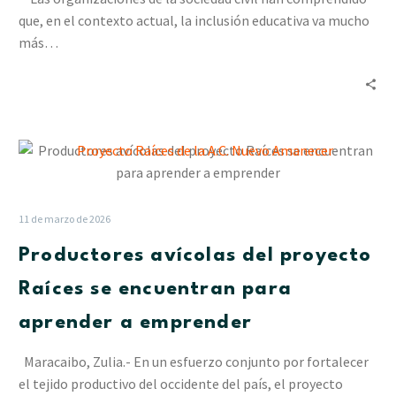
cohesión
que, en el contexto actual, la inclusión educativa va mucho
de
más…
los
factores
productivos
Productores
avícolas
del
proyecto
11 de marzo de 2026
Raíces
Productores avícolas del proyecto
se
encuentran
Raíces se encuentran para
para
aprender a emprender
aprender
a
Maracaibo, Zulia.- En un esfuerzo conjunto por fortalecer
emprender
el tejido productivo del occidente del país, el proyecto