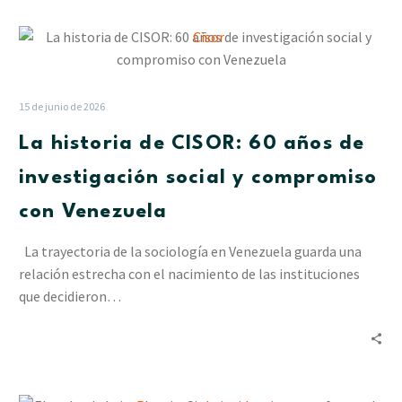
las
La
lluvias
historia
en
de
Delta
CISOR:
Amacuro
15 de junio de 2026
60
La historia de CISOR: 60 años de
años
de
investigación social y compromiso
investigación
con Venezuela
social
y
La trayectoria de la sociología en Venezuela guarda una
compromiso
relación estrecha con el nacimiento de las instituciones
con
que decidieron…
Venezuela