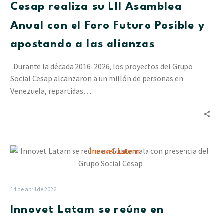
Cesap realiza su LII Asamblea
Anual
con
Anual con el Foro Futuro Posible y
el
apostando a las alianzas
Foro
Futuro
Durante la década 2016-2026, los proyectos del Grupo
Posible
Social Cesap alcanzaron a un millón de personas en
y
Venezuela, repartidas…
apostando
a
las
alianzas
Innovet
Latam
se
reúne
14 de abril de 2026
en
Innovet Latam se reúne en
Guatemala