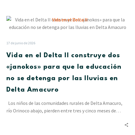
Vida
en
el
Delta
17 de junio de 2026
II
Vida en el Delta II construye dos
construye
dos
«janokos» para que la educación
«janokos»
no se detenga por las lluvias en
para
que
Delta Amacuro
la
educación
Los niños de las comunidades rurales de Delta Amacuro,
no
río Orinoco abajo, pierden entre tres y cinco meses de…
se
detenga
por