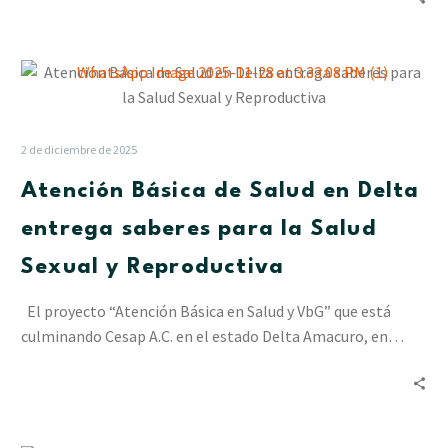
Atención
Básica
de
Salud
2 de diciembre de 2025
en
Atención Básica de Salud en Delta
Delta
entrega
entrega saberes para la Salud
saberes
Sexual y Reproductiva
para
la
El proyecto “Atención Básica en Salud y VbG” que está
Salud
culminando Cesap A.C. en el estado Delta Amacuro, en…
Sexual
y
Reproductiva