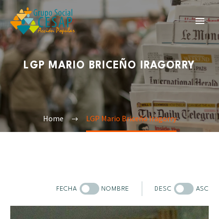
LGP MARIO BRICEÑO IRAGORRY
Home
LGP Mario Briceño Iragorry
FECHA
NOMBRE
DESC
ASC
Sobre