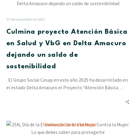
proyecto
Atención
Básica
27 de noviembre de 2025
en
Culmina proyecto Atención Básica
Salud
y
en Salud y VbG en Delta Amacuro
VbG
dejando un saldo de
en
Delta
sostenibilidad
Amacuro
dejando
El Grupo Social Cesap en este año 2025 ha desarrollado en
un
el estado Delta Amacuro el Proyecto “Atención Básica…
saldo
de
sostenibilidad
25N,
Día