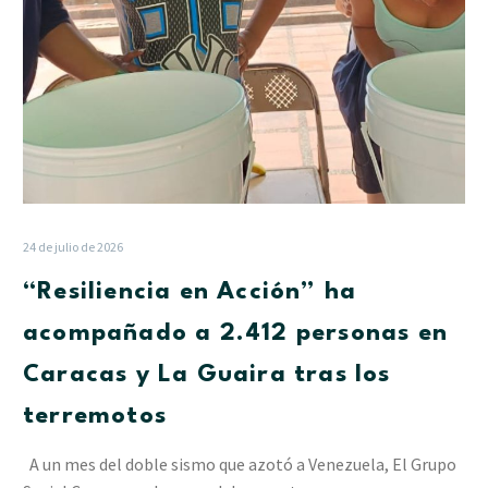
Caracas
y
La
Guaira
tras
los
terremotos
24 de julio de 2026
“Resiliencia en Acción” ha
acompañado a 2.412 personas en
Caracas y La Guaira tras los
terremotos
A un mes del doble sismo que azotó a Venezuela, El Grupo