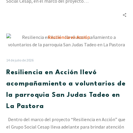
Social Cesap, en el marco del proyecto…
Resiliencia
en
Acción
llevó
14 de julio de 2026
acompañamiento
Resiliencia en Acción llevó
a
voluntarios
acompañamiento a voluntarios de
de
la parroquia San Judas Tadeo en
la
parroquia
La Pastora
San
Judas
Dentro del marco del proyecto “Resiliencia en Acción” que
Tadeo
el Grupo Social Cesap lleva adelante para brindar atención