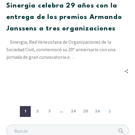
Sinergia celebra 29 años con la
la
entrega
entrega de los premios Armando
de
Janssens a tres organizaciones
los
premios
Sinergia, Red Venezolana de Organizaciones de la
Armando
Sociedad Civil, conmemoró su 29° aniversario con una
Janssens
jornada de gran convocatoria e…
a
tres
organizaciones
1
2
3
...
24
25
26