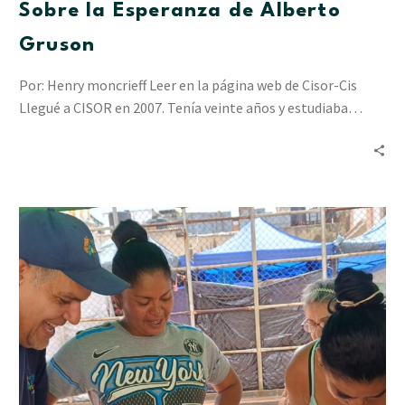
Sobre la Esperanza de Alberto
Gruson
Por: Henry moncrieff Leer en la página web de Cisor-Cis
Llegué a CISOR en 2007. Tenía veinte años y estudiaba…
“Resiliencia
en
Acción”
ha
acompañado
a
2.412
personas
en