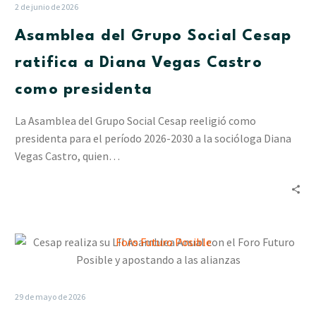
Social
2 de junio de 2026
Cesap
Asamblea del Grupo Social Cesap
ratifica
a
ratifica a Diana Vegas Castro
Diana
como presidenta
Vegas
Castro
La Asamblea del Grupo Social Cesap reeligió como
como
presidenta para el período 2026-2030 a la socióloga Diana
presidenta
Vegas Castro, quien…
Cesap
realiza
su
LII
29 de mayo de 2026
Asamblea