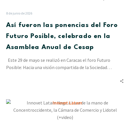
las
ponencias
8 de junio de 2026
del
Así fueron las ponencias del Foro
Foro
Futuro
Futuro Posible, celebrado en la
Posible,
Asamblea Anual de Cesap
celebrado
en
Este 29 de mayo se realizó en Caracas el foro Futuro
la
Posible: Hacia una visión compartida de la Sociedad…
Asamblea
Anual
de
Cesap
Innovet
Latam
llega
a