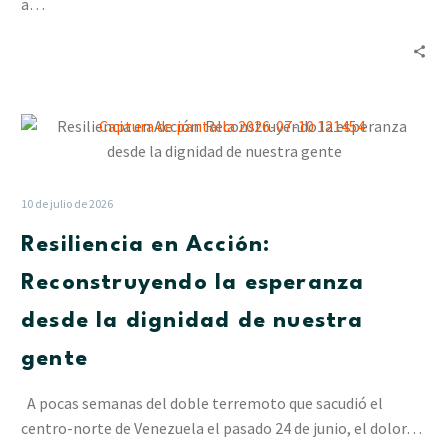
en
a…
La
Pastora
Resiliencia
en
Acción:
Reconstruyendo
10 de julio de 2026
la
Resiliencia en Acción:
esperanza
desde
Reconstruyendo la esperanza
la
desde la dignidad de nuestra
dignidad
de
gente
nuestra
gente
A pocas semanas del doble terremoto que sacudió el
centro-norte de Venezuela el pasado 24 de junio, el dolor…