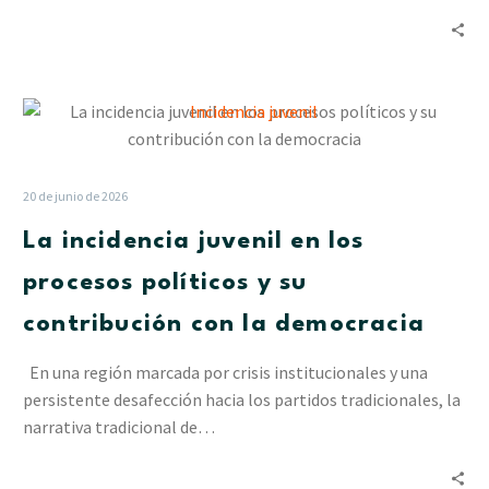
La
incidencia
juvenil
en
20 de junio de 2026
los
La incidencia juvenil en los
procesos
políticos
procesos políticos y su
y
contribución con la democracia
su
contribución
En una región marcada por crisis institucionales y una
con
persistente desafección hacia los partidos tradicionales, la
la
narrativa tradicional de…
democracia