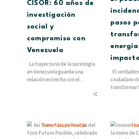
investigación
CISOR: 60 años de
social
inciden
investigación
y
pasos p
compromiso
social y
con
transfo
compromiso con
Venezuela
energía
Venezuela
impacto
La trayectoria de la sociología
en Venezuela guarda una
El verdader
relación estrecha con el
ciudadano de
nacimiento de las instituciones
transformar 
que decidieron…
colectiva en
estructurales
Así
fueron