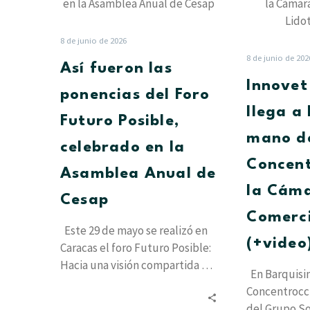
las
ponencias
del
8 de junio de 2026
Foro
8 de junio de 202
Así fueron las
Futuro
Innove
Posible,
ponencias del Foro
celebrado
llega a
Futuro Posible,
en
mano d
la
celebrado en la
Asamblea
Concent
Asamblea Anual de
Anual
la Cám
de
Cesap
Cesap
Comerci
Este 29 de mayo se realizó en
(+video
Caracas el foro Futuro Posible:
Hacia una visión compartida de
En Barquisim
la Sociedad…
Concentrocc
del Grupo So