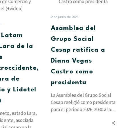
llega
Grupo
a
Social
Lara
Cesap
2 de junio de 2026
de
ratifica
6
Asamblea del
la
a
t Latam
mano
Diana
Grupo Social
de
Vegas
 Lara de la
Cesap ratifica a
Concentroccidente,
Castro
e
la
como
Diana Vegas
Cámara
presidenta
roccidente,
Castro como
de
ara de
Comercio
presidenta
y
o y Lidotel
Lidotel
La Asamblea del Grupo Social
)
(+video)
Cesap reeligió como presidenta
para el período 2026-2030 a la
eto, estado Lara,
socióloga Diana Vegas Castro,
idente, asociada
quien…
cial Cesap en la