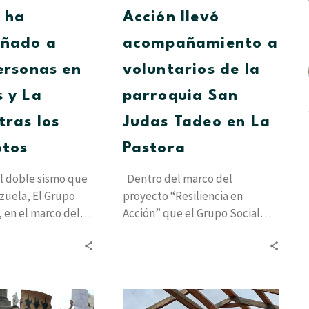
tras
en
 ha
Acción llevó
los
La
ñado a
acompañamiento a
terremotos
Pastora
ersonas en
voluntarios de la
 y La
parroquia San
tras los
Judas Tadeo en La
otos
Pastora
l doble sismo que
Dentro del marco del
zuela, El Grupo
proyecto “Resiliencia en
, en el marco del
Acción” que el Grupo Social
Cesap lleva adelante para
brindar atención a…
La
Vida