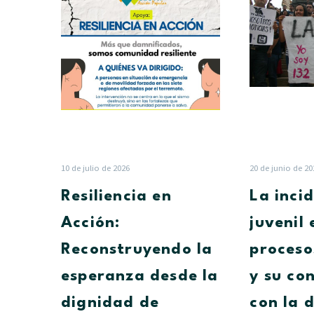
en
Acción:
Reconstruyendo
la
esperanza
desde
la
dignidad
de
nuestra
10 de julio de 2026
20 de junio de 20
gente
Resiliencia en
La inci
Acción:
juvenil 
Reconstruyendo la
proceso
esperanza desde la
y su co
dignidad de
con la 