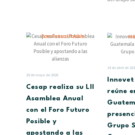
entidad cent
el lanzamien
Cesap
realiza
su
LII
Asamblea
14 de abril de 20
Anual
29 de mayo de 2026
Innovet
con
Cesap realiza su LII
el
reúne e
Foro
Asamblea Anual
Guatem
Futuro
con el Foro Futuro
Posible
presenc
y
Posible y
Grupo S
apostando
apostando a las
a