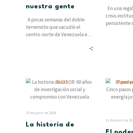
nuestra gente
En una regi
crisis instit
A pocas semanas del doble
persistente 
terremoto que sacudió el
los partidos 
centro-norte de Venezuela el
narrativa tr
pasado 24 de junio, el dolor…
La
historia
de
CISOR:
60
15 de junio de 2026
años
11 de junio de 20
La historia de
de
El pode