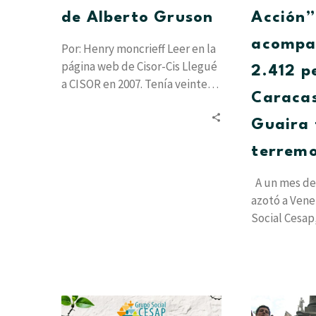
de Alberto Gruson
Acción”
acompa
Por: Henry moncrieff Leer en la
página web de Cisor-Cis Llegué
2.412 p
a CISOR en 2007. Tenía veinte
Caracas
años y estudiaba…
Guaira 
terrem
A un mes de
azotó a Vene
Social Cesap
proyecto…
Resiliencia