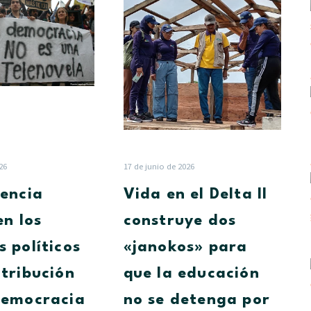
incidencia
en
juvenil
el
en
Delta
los
II
procesos
construye
políticos
dos
y
«janokos»
su
para
contribución
que
con
la
26
17 de junio de 2026
la
educación
dencia
Vida en el Delta II
democracia
no
se
en los
construye dos
detenga
s políticos
«janokos» para
por
las
ntribución
que la educación
lluvias
democracia
no se detenga por
en