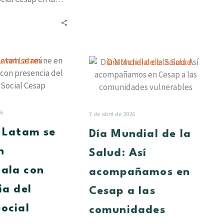
rooccidental, hizo
to oficial del…
Innovet
Día
Latam
Mundial
se
de
reúne
la
en
Salud:
26
7 de abril de 2026
Guatemala
Así
 Latam se
Día Mundial de la
con
acompañamos
presencia
en
n
Salud: Así
del
Cesap
ala con
acompañamos en
Grupo
a
Social
las
ia del
Cesap a las
Cesap
comunidades
ocial
comunidades
vulnerables