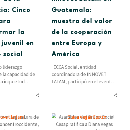
para
de
transformar
la
cia: Cinco
Guatemala:
la
cooperación
ara
muestra del valor
energía
entre
juvenil
Europa
rmar la
de la cooperación
en
y
 juvenil en
entre Europa y
impacto
América
social
 social
América
o liderazgo
ECCA Social, entidad
 la capacidad de
coordinadora de INNOVET
la inquietud
LATAM, participó en el evento
 soluciones
de movilidad internacional,
. El 5 y 6…
celebrado en Guatemala del 13
al 18…
Innovet
Asamblea
Latam
del