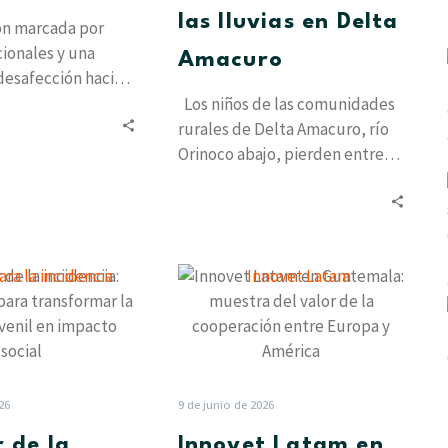
Delta
las lluvias en Delta
ón marcada por
Amacuro
ucionales y una
Amacuro
desafección hacia
tradicionales, la
Los niños de las comunidades
adicional de…
rurales de Delta Amacuro, río
Orinoco abajo, pierden entre
tres y cinco meses de…
El
Innovet
poder
Latam
de
en
la
Guatemala:
incidencia:
muestra
Cinco
del
26
9 de junio de 2026
pasos
valor
r de la
Innovet Latam en