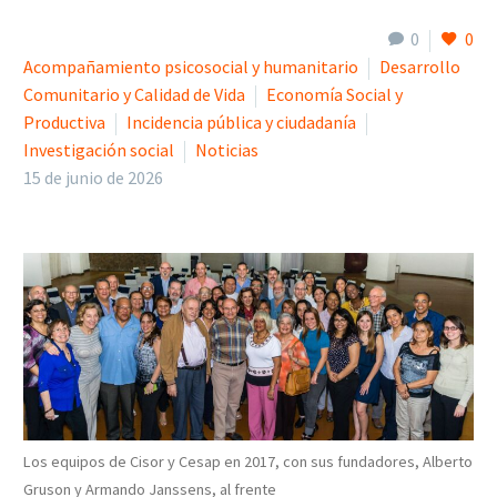
0
0
Acompañamiento psicosocial y humanitario
Desarrollo
Comunitario y Calidad de Vida
Economía Social y
Productiva
Incidencia pública y ciudadanía
Investigación social
Noticias
15 de junio de 2026
Los equipos de Cisor y Cesap en 2017, con sus fundadores, Alberto
Gruson y Armando Janssens, al frente