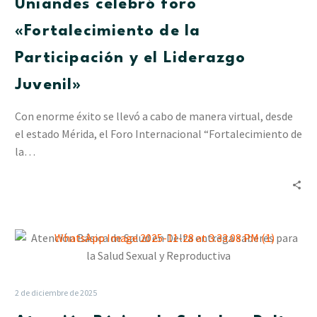
Uniandes celebró foro
la
Participación
«Fortalecimiento de la
y
Participación y el Liderazgo
el
Liderazgo
Juvenil»
Juvenil»
Con enorme éxito se llevó a cabo de manera virtual, desde
el estado Mérida, el Foro Internacional “Fortalecimiento de
la…
Atención
Básica
de
Salud
2 de diciembre de 2025
en