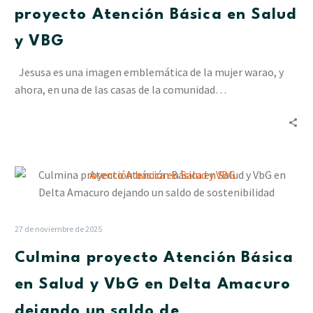
mural
proyecto Atención Básica en Salud
del
proyecto
y VBG
Atención
Básica
Jesusa es una imagen emblemática de la mujer warao, y
en
ahora, en una de las casas de la comunidad…
Salud
y
VBG
Culmina
proyecto
Atención
Básica
27 de noviembre de 2025
en
Culmina proyecto Atención Básica
Salud
y
en Salud y VbG en Delta Amacuro
VbG
dejando un saldo de