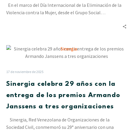
la
En el marco del Día Internacional de la Eliminación de la
Mujer:
Violencia contra la Mujer, desde el Grupo Social…
Lo
que
debes
saber
para
Sinergia
protegerte
celebra
29
años
17 de noviembre de 2025
con
Sinergia celebra 29 años con la
la
entrega
entrega de los premios Armando
de
Janssens a tres organizaciones
los
premios
Sinergia, Red Venezolana de Organizaciones de la
Armando
Sociedad Civil, conmemoró su 29° aniversario con una
Janssens