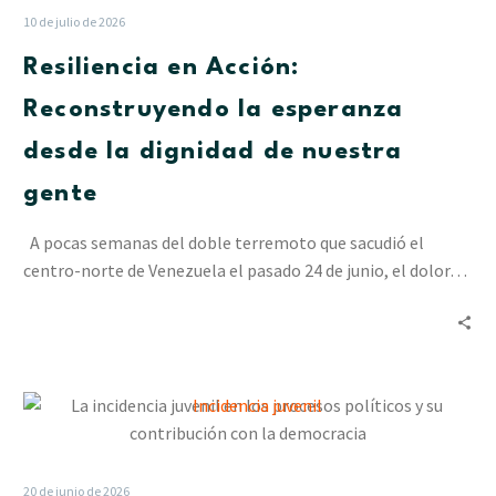
10 de julio de 2026
Resiliencia en Acción:
Reconstruyendo la esperanza
desde la dignidad de nuestra
gente
A pocas semanas del doble terremoto que sacudió el
centro-norte de Venezuela el pasado 24 de junio, el dolor…
La
incidencia
juvenil
en
20 de junio de 2026