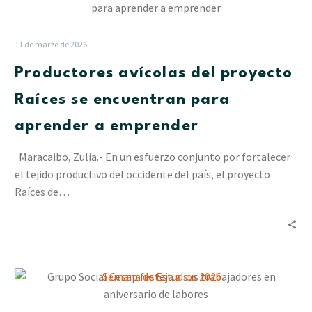
avícolas
del
proyecto
11 de marzo de 2026
Raíces
Productores avícolas del proyecto
se
encuentran
Raíces se encuentran para
para
aprender a emprender
aprender
a
Maracaibo, Zulia.- En un esfuerzo conjunto por fortalecer
emprender
el tejido productivo del occidente del país, el proyecto
Raíces de…
Grupo
Social
Cesap