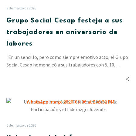
festeja
9 de marzo de 2026
a
Grupo Social Cesap festeja a sus
sus
trabajadores
trabajadores en aniversario de
en
labores
aniversario
de
En un sencillo, pero como siempre emotivo acto, el Grupo
labores
Social Cesap homenajeó a sus trabajadores con 5, 10,…
Uniandes
celebró
foro
«Fortalecimiento
6 de marzo de 2026
de