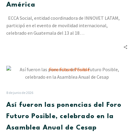
cooperación
América
entre
Europa
ECCA Social, entidad coordinadora de INNOVET LATAM,
y
participó en el evento de movilidad internacional,
América
celebrado en Guatemala del 13 al 18…
Así
fueron
las
ponencias
8 de junio de 2026
del
Así fueron las ponencias del Foro
Foro
Futuro
Futuro Posible, celebrado en la
Posible,
Asamblea Anual de Cesap
celebrado