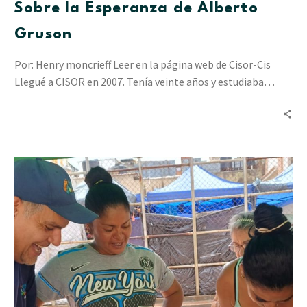
Sobre la Esperanza de Alberto
Gruson
Por: Henry moncrieff Leer en la página web de Cisor-Cis
Llegué a CISOR en 2007. Tenía veinte años y estudiaba…
“Resiliencia
en
Acción”
ha
acompañado
a
2.412
personas
en