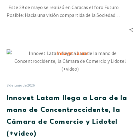
en
Este 29 de mayo se realizó en Caracas el foro Futuro
la
Posible: Hacia una visión compartida de la Sociedad…
Asamblea
Anual
de
Cesap
Innovet
Latam
llega
a
Lara
8 de junio de 2026
de
Innovet Latam llega a Lara de la
la
mano
mano de Concentroccidente, la
de
Cámara de Comercio y Lidotel
Concentroccidente,
la
(+video)
Cámara