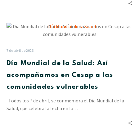
Día
Mundial
de
la
7 de abril de 2026
Salud:
Día Mundial de la Salud: Así
Así
acompañamos
acompañamos en Cesap a las
en
comunidades vulnerables
Cesap
a
Todos los 7 de abril, se conmemora el Día Mundial de la
las
Salud, que celebra la fecha en la…
comunidades
vulnerables