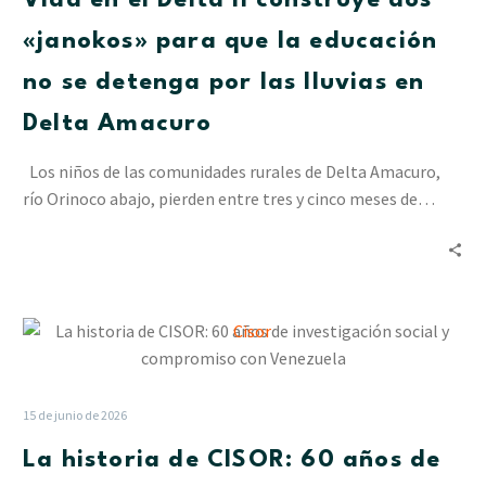
Vida en el Delta II construye dos
construye
dos
«janokos» para que la educación
«janokos»
no se detenga por las lluvias en
para
que
Delta Amacuro
la
educación
Los niños de las comunidades rurales de Delta Amacuro,
no
río Orinoco abajo, pierden entre tres y cinco meses de…
se
detenga
por
las
La
lluvias
historia
en
de
Delta
CISOR:
Amacuro
15 de junio de 2026
60
La historia de CISOR: 60 años de
años