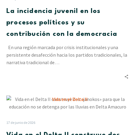
los
La incidencia juvenil en los
procesos
políticos
procesos políticos y su
y
contribución con la democracia
su
contribución
En una región marcada por crisis institucionales y una
con
persistente desafección hacia los partidos tradicionales, la
la
narrativa tradicional de…
democracia
Vida
en
el
Delta
17 de junio de 2026
II