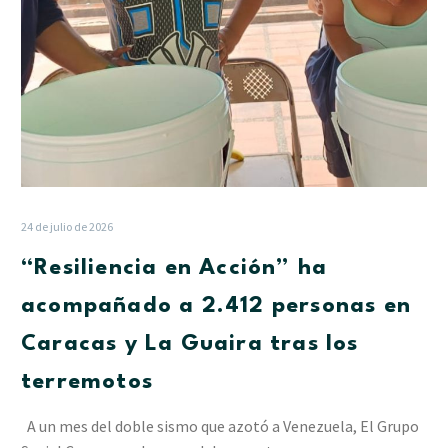
Caracas
y
La
Guaira
tras
los
terremotos
24 de julio de 2026
“Resiliencia en Acción” ha
acompañado a 2.412 personas en
Caracas y La Guaira tras los
terremotos
A un mes del doble sismo que azotó a Venezuela, El Grupo