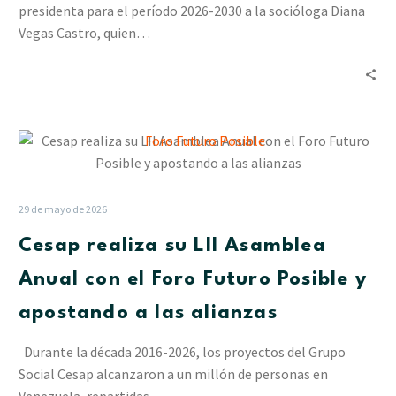
presidenta para el período 2026-2030 a la socióloga Diana
presidenta
Vegas Castro, quien…
Cesap
realiza
su
LII
29 de mayo de 2026
Asamblea
Cesap realiza su LII Asamblea
Anual
con
Anual con el Foro Futuro Posible y
el
apostando a las alianzas
Foro
Futuro
Durante la década 2016-2026, los proyectos del Grupo
Posible
Social Cesap alcanzaron a un millón de personas en
y