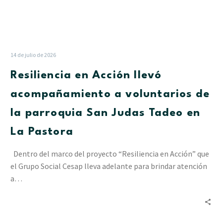
en
La
Pastora
14 de julio de 2026
Resiliencia en Acción llevó
acompañamiento a voluntarios de
la parroquia San Judas Tadeo en
La Pastora
Dentro del marco del proyecto “Resiliencia en Acción” que
el Grupo Social Cesap lleva adelante para brindar atención
a…