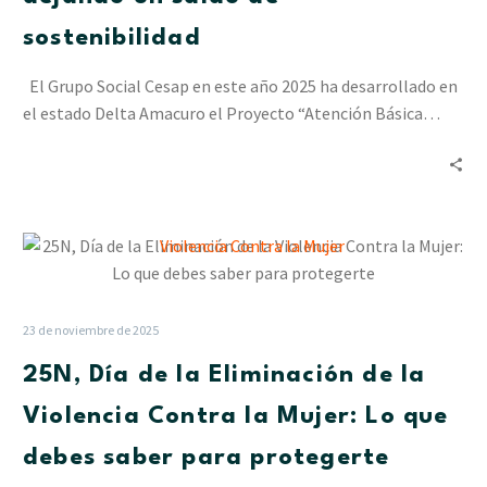
en
Delta
sostenibilidad
Amacuro
dejando
El Grupo Social Cesap en este año 2025 ha desarrollado en
un
el estado Delta Amacuro el Proyecto “Atención Básica…
saldo
de
sostenibilidad
25N,
Día
de
la
23 de noviembre de 2025
Eliminación
25N, Día de la Eliminación de la
de
la
Violencia Contra la Mujer: Lo que
Violencia
debes saber para protegerte
Contra