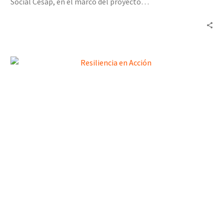
Social Cesap, en el marco del proyecto…
Resiliencia
en
Acción
llevó
acompañamiento
a
voluntarios
de
la
parroquia
San
Judas
Tadeo