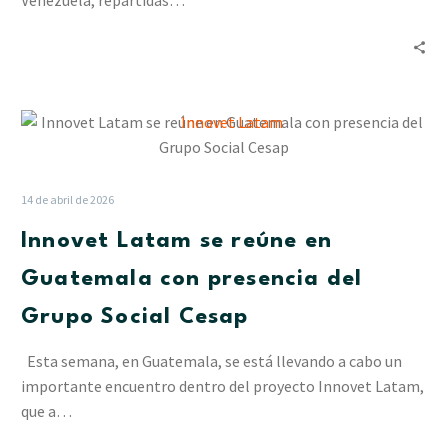
Venezuela, repartidas…
apostando
a
las
alianzas
Innovet
Latam
se
reúne
14 de abril de 2026
en
Innovet Latam se reúne en
Guatemala
con
Guatemala con presencia del
presencia
Grupo Social Cesap
del
Grupo
Esta semana, en Guatemala, se está llevando a cabo un
Social
importante encuentro dentro del proyecto Innovet Latam,
Cesap
que a…