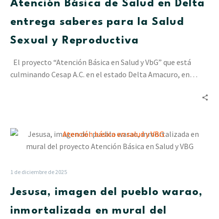
Atención Básica de Salud en Delta
Delta
entrega
entrega saberes para la Salud
saberes
Sexual y Reproductiva
para
la
El proyecto “Atención Básica en Salud y VbG” que está
Salud
culminando Cesap A.C. en el estado Delta Amacuro, en…
Sexual
y
Reproductiva
Jesusa,
imagen
del
pueblo
1 de diciembre de 2025
warao,
Jesusa, imagen del pueblo warao,
inmortalizada
en
inmortalizada en mural del