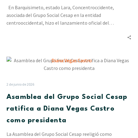
de
En Barquisimeto, estado Lara, Concentroccidente,
Comercio
asociada del Grupo Social Cesap en la entidad
y
centrooccidental, hizo el lanzamiento oficial del…
Lidotel
(+video)
Asamblea
del
Grupo
Social
2 de junio de 2026
Cesap
Asamblea del Grupo Social Cesap
ratifica
a
ratifica a Diana Vegas Castro
Diana
como presidenta
Vegas
Castro
La Asamblea del Grupo Social Cesap reeligió como
como