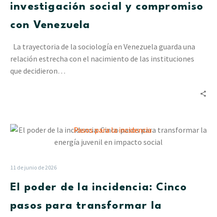
de
investigación social y compromiso
investigación
con Venezuela
social
y
La trayectoria de la sociología en Venezuela guarda una
compromiso
relación estrecha con el nacimiento de las instituciones
con
que decidieron…
Venezuela
El
poder
de
la
11 de junio de 2026
incidencia:
El poder de la incidencia: Cinco
Cinco
pasos
pasos para transformar la
para