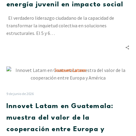
energía juvenil en impacto social
transformar
la
El verdadero liderazgo ciudadano de la capacidad de
energía
transformar la inquietud colectiva en soluciones
juvenil
estructurales. El 5 y 6…
en
impacto
social
Innovet
Latam
en
Guatemala:
9 de junio de 2026
muestra
Innovet Latam en Guatemala:
del
valor
muestra del valor de la
de
cooperación entre Europa y
la