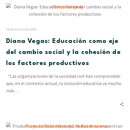
Diana
Vegas:
Educación
como
28 de marzo de 2026
eje
Diana Vegas: Educación como eje
del
cambio
del cambio social y la cohesión de
social
los factores productivos
y
la
“Las organizaciones de la sociedad civil han comprendido
cohesión
que, en el contexto actual, la inclusión educativa va mucho
de
más…
los
factores
productivos
Productores