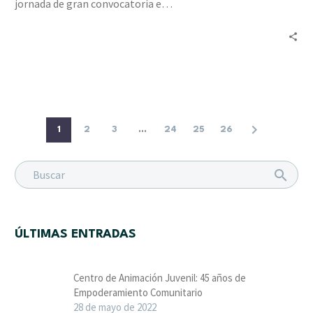
jornada de gran convocatoria e…
a
tres
organizaciones
1
2
3
...
24
25
26
ÚLTIMAS ENTRADAS
Centro de Animación Juvenil: 45 años de
Empoderamiento Comunitario
28 de mayo de 2022