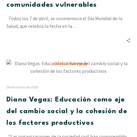
comunidades vulnerables
Cesap
a
Todos los 7 de abril, se conmemora el Día Mundial de la
las
Salud, que celebra la fecha en la…
comunidades
vulnerables
Diana
Vegas:
Educación
como
28 de marzo de 2026
eje
Diana Vegas: Educación como eje
del
cambio
del cambio social y la cohesión de
social
los factores productivos
y
la
“Las organizaciones de la sociedad civil han comprendido