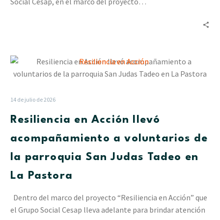
Social Cesap, en el marco del proyecto…
Resiliencia
en
Acción
llevó
14 de julio de 2026
acompañamiento
Resiliencia en Acción llevó
a
voluntarios
acompañamiento a voluntarios de
de
la parroquia San Judas Tadeo en
la
parroquia
La Pastora
San
Judas
Dentro del marco del proyecto “Resiliencia en Acción” que
Tadeo
el Grupo Social Cesap lleva adelante para brindar atención