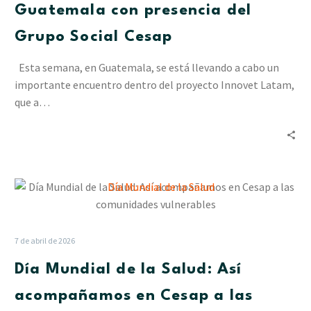
con
Guatemala con presencia del
presencia
Grupo Social Cesap
del
Grupo
Esta semana, en Guatemala, se está llevando a cabo un
Social
importante encuentro dentro del proyecto Innovet Latam,
Cesap
que a…
Día
Mundial
de
la
7 de abril de 2026
Salud:
Día Mundial de la Salud: Así
Así
acompañamos
acompañamos en Cesap a las
en