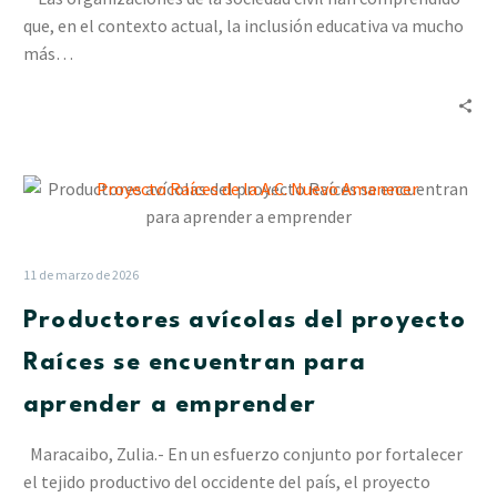
cohesión
que, en el contexto actual, la inclusión educativa va mucho
de
más…
los
factores
productivos
Productores
avícolas
del
proyecto
11 de marzo de 2026
Raíces
Productores avícolas del proyecto
se
encuentran
Raíces se encuentran para
para
aprender a emprender
aprender
a
Maracaibo, Zulia.- En un esfuerzo conjunto por fortalecer
emprender
el tejido productivo del occidente del país, el proyecto