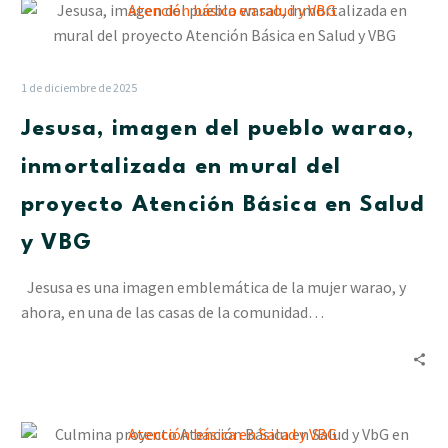
Jesusa,
imagen
del
pueblo
1 de diciembre de 2025
warao,
Jesusa, imagen del pueblo warao,
inmortalizada
en
inmortalizada en mural del
mural
proyecto Atención Básica en Salud
del
proyecto
y VBG
Atención
Básica
Jesusa es una imagen emblemática de la mujer warao, y
en
ahora, en una de las casas de la comunidad…
Salud
y
VBG
Culmina