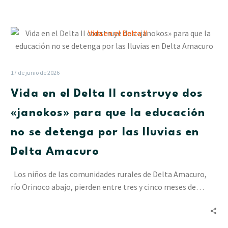
Vida
en
el
Delta
17 de junio de 2026
II
Vida en el Delta II construye dos
construye
dos
«janokos» para que la educación
«janokos»
no se detenga por las lluvias en
para
que
Delta Amacuro
la
educación
Los niños de las comunidades rurales de Delta Amacuro,
no
río Orinoco abajo, pierden entre tres y cinco meses de…
se
detenga
por