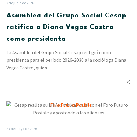
Social
2 de junio de 2026
Cesap
Asamblea del Grupo Social Cesap
ratifica
a
ratifica a Diana Vegas Castro
Diana
como presidenta
Vegas
Castro
La Asamblea del Grupo Social Cesap reeligió como
como
presidenta para el período 2026-2030 a la socióloga Diana
presidenta
Vegas Castro, quien…
Cesap
realiza
su
LII
29 de mayo de 2026
Asamblea