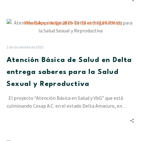
Atención
Básica
de
Salud
2 de diciembre de 2025
en
Atención Básica de Salud en Delta
Delta
entrega
entrega saberes para la Salud
saberes
Sexual y Reproductiva
para
la
El proyecto “Atención Básica en Salud y VbG” que está
Salud
culminando Cesap A.C. en el estado Delta Amacuro, en…
Sexual
y
Reproductiva