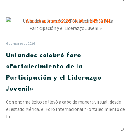
Uniandes
celebró
foro
«Fortalecimiento
6 de marzo de 2026
de
Uniandes celebró foro
la
Participación
«Fortalecimiento de la
y
Participación y el Liderazgo
el
Liderazgo
Juvenil»
Juvenil»
Con enorme éxito se llevó a cabo de manera virtual, desde
el estado Mérida, el Foro Internacional “Fortalecimiento de
la…