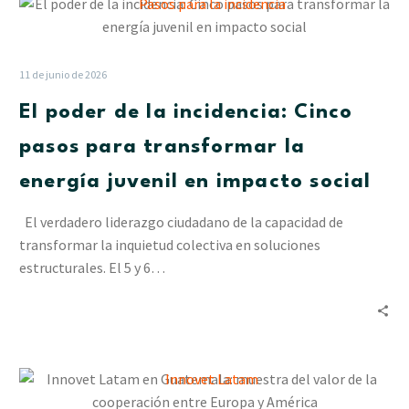
El
poder
de
la
11 de junio de 2026
incidencia:
El poder de la incidencia: Cinco
Cinco
pasos
pasos para transformar la
para
energía juvenil en impacto social
transformar
la
El verdadero liderazgo ciudadano de la capacidad de
energía
transformar la inquietud colectiva en soluciones
juvenil
estructurales. El 5 y 6…
en
impacto
social
Innovet
Latam