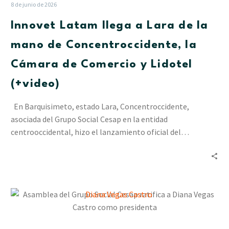
Lara
8 de junio de 2026
de
Innovet Latam llega a Lara de la
la
mano
mano de Concentroccidente, la
de
Cámara de Comercio y Lidotel
Concentroccidente,
la
(+video)
Cámara
de
En Barquisimeto, estado Lara, Concentroccidente,
Comercio
asociada del Grupo Social Cesap en la entidad
y
centrooccidental, hizo el lanzamiento oficial del…
Lidotel
(+video)
Asamblea
del
Grupo