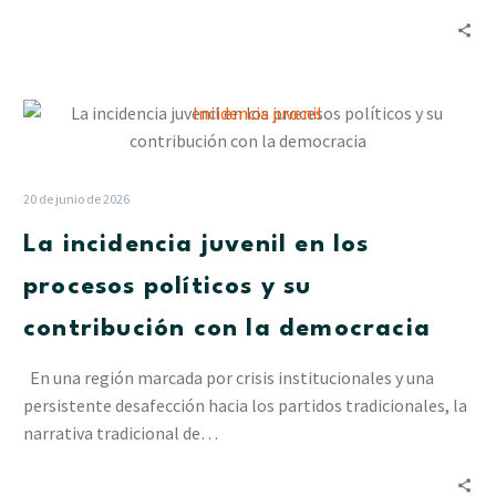
La
incidencia
juvenil
en
20 de junio de 2026
los
La incidencia juvenil en los
procesos
políticos
procesos políticos y su
y
contribución con la democracia
su
contribución
En una región marcada por crisis institucionales y una
con
persistente desafección hacia los partidos tradicionales, la
la
narrativa tradicional de…
democracia