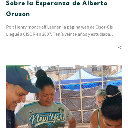
Sobre la Esperanza de Alberto
Gruson
Por: Henry moncrieff Leer en la página web de Cisor-Cis
Llegué a CISOR en 2007. Tenía veinte años y estudiaba…
“Resiliencia
en
Acción”
ha
acompañado
a
2.412
personas
en