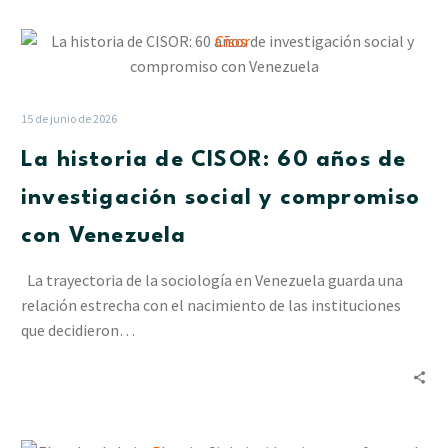
las
La
lluvias
historia
en
de
Delta
CISOR:
Amacuro
15 de junio de 2026
60
La historia de CISOR: 60 años de
años
de
investigación social y compromiso
investigación
con Venezuela
social
y
La trayectoria de la sociología en Venezuela guarda una
compromiso
relación estrecha con el nacimiento de las instituciones
con
que decidieron…
Venezuela