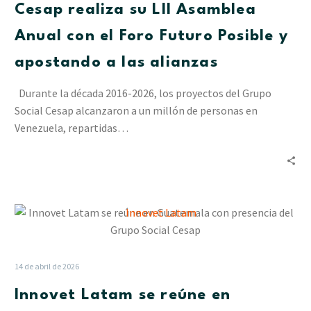
Cesap realiza su LII Asamblea
Anual
con
Anual con el Foro Futuro Posible y
el
apostando a las alianzas
Foro
Futuro
Durante la década 2016-2026, los proyectos del Grupo
Posible
Social Cesap alcanzaron a un millón de personas en
y
Venezuela, repartidas…
apostando
a
las
alianzas
Innovet
Latam
se
reúne
14 de abril de 2026
en
Innovet Latam se reúne en
Guatemala