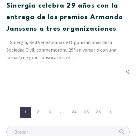
Sinergia celebra 29 años con la
la
entrega
entrega de los premios Armando
de
Janssens a tres organizaciones
los
premios
Sinergia, Red Venezolana de Organizaciones de la
Armando
Sociedad Civil, conmemoró su 29° aniversario con una
Janssens
jornada de gran convocatoria e…
a
tres
organizaciones
1
2
3
...
24
25
26