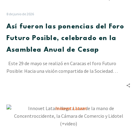
las
ponencias
8 de junio de 2026
del
Así fueron las ponencias del Foro
Foro
Futuro
Futuro Posible, celebrado en la
Posible,
Asamblea Anual de Cesap
celebrado
en
Este 29 de mayo se realizó en Caracas el foro Futuro
la
Posible: Hacia una visión compartida de la Sociedad…
Asamblea
Anual
de
Cesap
Innovet
Latam
llega
a