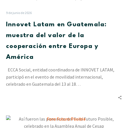
en
Guatemala:
9 de junio de 2026
muestra
Innovet Latam en Guatemala:
del
valor
muestra del valor de la
de
cooperación entre Europa y
la
cooperación
América
entre
Europa
ECCA Social, entidad coordinadora de INNOVET LATAM,
y
participó en el evento de movilidad internacional,
América
celebrado en Guatemala del 13 al 18…
Así
fueron