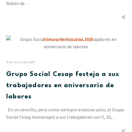
Raíces de…
Grupo
Social
Cesap
festeja
9 de marzo de 2026
a
Grupo Social Cesap festeja a sus
sus
trabajadores
trabajadores en aniversario de
en
labores
aniversario
de
En un sencillo, pero como siempre emotivo acto, el Grupo
labores
Social Cesap homenajeó a sus trabajadores con 5, 10,…