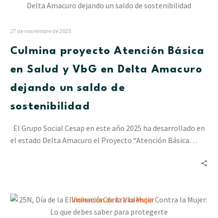
proyecto
Atención
Básica
27 de noviembre de 2025
en
Culmina proyecto Atención Básica
Salud
y
en Salud y VbG en Delta Amacuro
VbG
dejando un saldo de
en
Delta
sostenibilidad
Amacuro
dejando
El Grupo Social Cesap en este año 2025 ha desarrollado en
un
el estado Delta Amacuro el Proyecto “Atención Básica…
saldo
de
sostenibilidad
25N,
Día