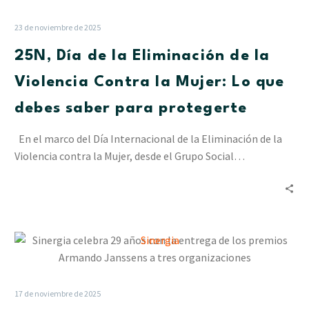
de
la
23 de noviembre de 2025
Eliminación
25N, Día de la Eliminación de la
de
la
Violencia Contra la Mujer: Lo que
Violencia
debes saber para protegerte
Contra
la
En el marco del Día Internacional de la Eliminación de la
Mujer:
Violencia contra la Mujer, desde el Grupo Social…
Lo
que
debes
saber
para
Sinergia
protegerte
celebra
29
años
17 de noviembre de 2025
con