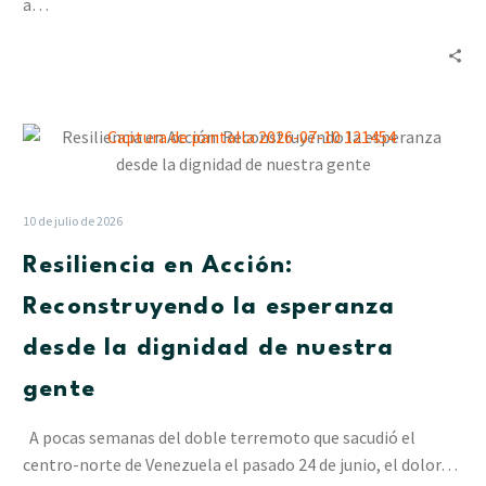
en
a…
La
Pastora
Resiliencia
en
Acción:
Reconstruyendo
10 de julio de 2026
la
Resiliencia en Acción:
esperanza
desde
Reconstruyendo la esperanza
la
desde la dignidad de nuestra
dignidad
de
gente
nuestra
gente
A pocas semanas del doble terremoto que sacudió el
centro-norte de Venezuela el pasado 24 de junio, el dolor…