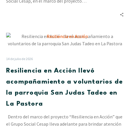
Social Cesap, en el marco del proyecto…
Resiliencia
en
Acción
llevó
14 de julio de 2026
acompañamiento
Resiliencia en Acción llevó
a
voluntarios
acompañamiento a voluntarios de
de
la parroquia San Judas Tadeo en
la
parroquia
La Pastora
San
Judas
Dentro del marco del proyecto “Resiliencia en Acción” que
Tadeo
el Grupo Social Cesap lleva adelante para brindar atención