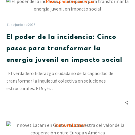
El
poder
de
la
11 de junio de 2026
incidencia:
El poder de la incidencia: Cinco
Cinco
pasos
pasos para transformar la
para
energía juvenil en impacto social
transformar
la
El verdadero liderazgo ciudadano de la capacidad de
energía
transformar la inquietud colectiva en soluciones
juvenil
estructurales. El 5 y 6…
en
impacto
social
Innovet
Latam