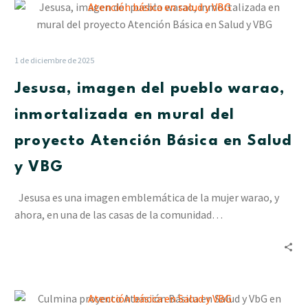
Jesusa,
imagen
del
pueblo
1 de diciembre de 2025
warao,
Jesusa, imagen del pueblo warao,
inmortalizada
en
inmortalizada en mural del
mural
proyecto Atención Básica en Salud
del
proyecto
y VBG
Atención
Básica
Jesusa es una imagen emblemática de la mujer warao, y
en
ahora, en una de las casas de la comunidad…
Salud
y
VBG
Culmina