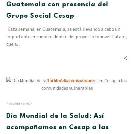
con
Guatemala con presencia del
presencia
Grupo Social Cesap
del
Grupo
Esta semana, en Guatemala, se está llevando a cabo un
Social
importante encuentro dentro del proyecto Innovet Latam,
Cesap
que a…
Día
Mundial
de
la
7 de abril de 2026
Salud:
Día Mundial de la Salud: Así
Así
acompañamos
acompañamos en Cesap a las
en