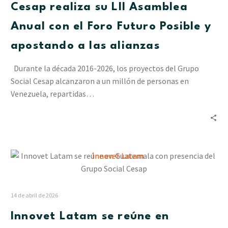
Cesap realiza su LII Asamblea
Anual
con
Anual con el Foro Futuro Posible y
el
apostando a las alianzas
Foro
Futuro
Durante la década 2016-2026, los proyectos del Grupo
Posible
Social Cesap alcanzaron a un millón de personas en
y
Venezuela, repartidas…
apostando
a
las
alianzas
Innovet
Latam
se
reúne
14 de abril de 2026
en
Innovet Latam se reúne en
Guatemala