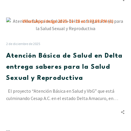
Atención
Básica
de
Salud
2 de diciembre de 2025
en
Atención Básica de Salud en Delta
Delta
entrega
entrega saberes para la Salud
saberes
Sexual y Reproductiva
para
la
El proyecto “Atención Básica en Salud y VbG” que está
Salud
culminando Cesap A.C. en el estado Delta Amacuro, en…
Sexual
y
Reproductiva