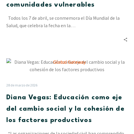
comunidades vulnerables
Cesap
a
Todos los 7 de abril, se conmemora el Día Mundial de la
las
Salud, que celebra la fecha en la…
comunidades
vulnerables
Diana
Vegas:
Educación
como
28 de marzo de 2026
eje
Diana Vegas: Educación como eje
del
cambio
del cambio social y la cohesión de
social
los factores productivos
y
la
“Las organizaciones de la sociedad civil han comprendido