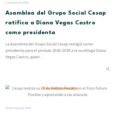
Social
2 de junio de 2026
Cesap
Asamblea del Grupo Social Cesap
ratifica
a
ratifica a Diana Vegas Castro
Diana
como presidenta
Vegas
Castro
La Asamblea del Grupo Social Cesap reeligió como
como
presidenta para el período 2026-2030 a la socióloga Diana
presidenta
Vegas Castro, quien…
Cesap
realiza
su
LII
29 de mayo de 2026
Asamblea