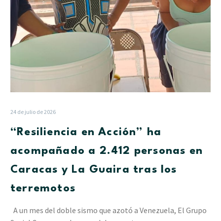
Caracas
y
La
Guaira
tras
los
terremotos
24 de julio de 2026
“Resiliencia en Acción” ha
acompañado a 2.412 personas en
Caracas y La Guaira tras los
terremotos
A un mes del doble sismo que azotó a Venezuela, El Grupo