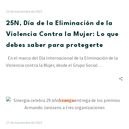
de
la
23 de noviembre de 2025
Eliminación
25N, Día de la Eliminación de la
de
la
Violencia Contra la Mujer: Lo que
Violencia
debes saber para protegerte
Contra
la
En el marco del Día Internacional de la Eliminación de la
Mujer:
Violencia contra la Mujer, desde el Grupo Social…
Lo
que
debes
saber
para
Sinergia
protegerte
celebra
29
años
17 de noviembre de 2025
con