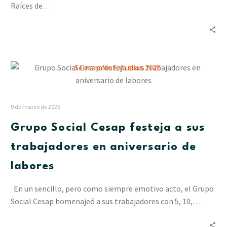
Raíces de…
Grupo
Social
Cesap
festeja
9 de marzo de 2026
a
Grupo Social Cesap festeja a sus
sus
trabajadores
trabajadores en aniversario de
en
labores
aniversario
de
En un sencillo, pero como siempre emotivo acto, el Grupo
labores
Social Cesap homenajeó a sus trabajadores con 5, 10,…