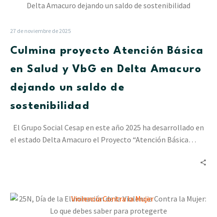
proyecto
Atención
Básica
27 de noviembre de 2025
en
Culmina proyecto Atención Básica
Salud
y
en Salud y VbG en Delta Amacuro
VbG
dejando un saldo de
en
Delta
sostenibilidad
Amacuro
dejando
El Grupo Social Cesap en este año 2025 ha desarrollado en
un
el estado Delta Amacuro el Proyecto “Atención Básica…
saldo
de
sostenibilidad
25N,
Día