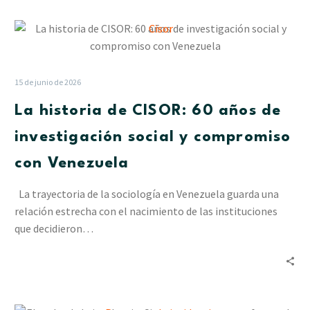
las
La
lluvias
historia
en
de
Delta
CISOR:
Amacuro
15 de junio de 2026
60
La historia de CISOR: 60 años de
años
de
investigación social y compromiso
investigación
con Venezuela
social
y
La trayectoria de la sociología en Venezuela guarda una
compromiso
relación estrecha con el nacimiento de las instituciones
con
que decidieron…
Venezuela