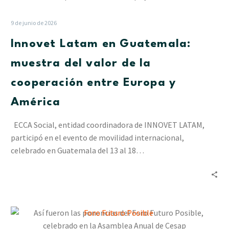
en
Guatemala:
9 de junio de 2026
muestra
Innovet Latam en Guatemala:
del
valor
muestra del valor de la
de
cooperación entre Europa y
la
cooperación
América
entre
Europa
ECCA Social, entidad coordinadora de INNOVET LATAM,
y
participó en el evento de movilidad internacional,
América
celebrado en Guatemala del 13 al 18…
Así
fueron