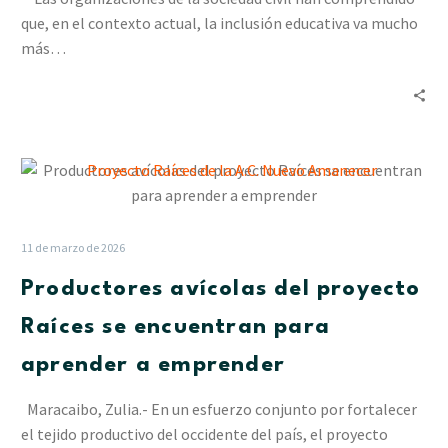
cohesión
que, en el contexto actual, la inclusión educativa va mucho
de
más…
los
factores
productivos
Productores
avícolas
del
proyecto
11 de marzo de 2026
Raíces
Productores avícolas del proyecto
se
encuentran
Raíces se encuentran para
para
aprender a emprender
aprender
a
Maracaibo, Zulia.- En un esfuerzo conjunto por fortalecer
emprender
el tejido productivo del occidente del país, el proyecto