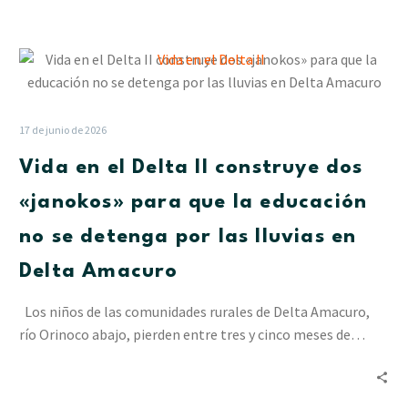
Vida
en
el
Delta
17 de junio de 2026
II
Vida en el Delta II construye dos
construye
dos
«janokos» para que la educación
«janokos»
no se detenga por las lluvias en
para
que
Delta Amacuro
la
educación
Los niños de las comunidades rurales de Delta Amacuro,
no
río Orinoco abajo, pierden entre tres y cinco meses de…
se
detenga
por