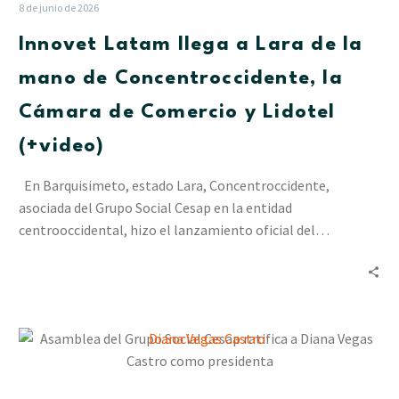
Lara
8 de junio de 2026
de
Innovet Latam llega a Lara de la
la
mano
mano de Concentroccidente, la
de
Cámara de Comercio y Lidotel
Concentroccidente,
la
(+video)
Cámara
de
En Barquisimeto, estado Lara, Concentroccidente,
Comercio
asociada del Grupo Social Cesap en la entidad
y
centrooccidental, hizo el lanzamiento oficial del…
Lidotel
(+video)
Asamblea
del
Grupo