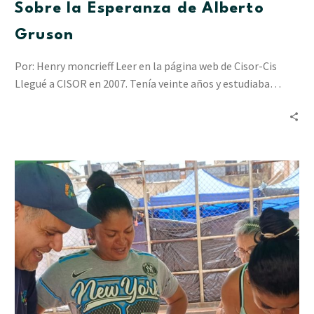
Sobre la Esperanza de Alberto
Gruson
Por: Henry moncrieff Leer en la página web de Cisor-Cis
Llegué a CISOR en 2007. Tenía veinte años y estudiaba…
“Resiliencia
en
Acción”
ha
acompañado
a
2.412
personas
en