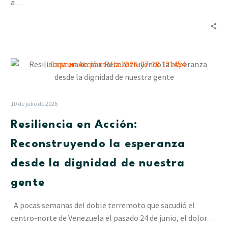
en
a…
La
Pastora
Resiliencia
en
Acción:
Reconstruyendo
10 de julio de 2026
la
Resiliencia en Acción:
esperanza
desde
Reconstruyendo la esperanza
la
desde la dignidad de nuestra
dignidad
de
gente
nuestra
gente
A pocas semanas del doble terremoto que sacudió el
centro-norte de Venezuela el pasado 24 de junio, el dolor…