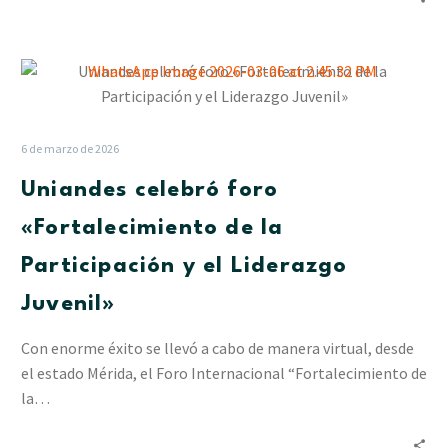
Uniandes
celebró
foro
«Fortalecimiento
6 de marzo de 2026
de
Uniandes celebró foro
la
Participación
«Fortalecimiento de la
y
Participación y el Liderazgo
el
Liderazgo
Juvenil»
Juvenil»
Con enorme éxito se llevó a cabo de manera virtual, desde
el estado Mérida, el Foro Internacional “Fortalecimiento de
la…