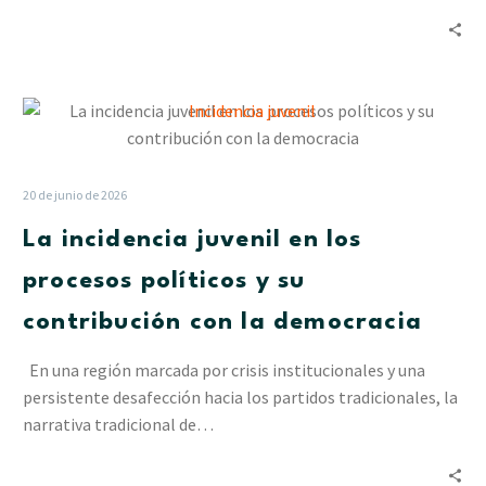
La
incidencia
juvenil
en
20 de junio de 2026
los
La incidencia juvenil en los
procesos
políticos
procesos políticos y su
y
contribución con la democracia
su
contribución
En una región marcada por crisis institucionales y una
con
persistente desafección hacia los partidos tradicionales, la
la
narrativa tradicional de…
democracia