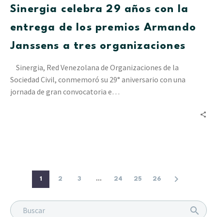
Sinergia celebra 29 años con la
la
entrega
entrega de los premios Armando
de
Janssens a tres organizaciones
los
premios
Sinergia, Red Venezolana de Organizaciones de la
Armando
Sociedad Civil, conmemoró su 29° aniversario con una
Janssens
jornada de gran convocatoria e…
a
tres
organizaciones
1
2
3
...
24
25
26