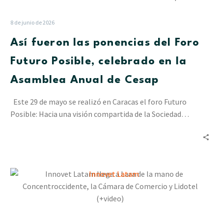
las
ponencias
8 de junio de 2026
del
Así fueron las ponencias del Foro
Foro
Futuro
Futuro Posible, celebrado en la
Posible,
Asamblea Anual de Cesap
celebrado
en
Este 29 de mayo se realizó en Caracas el foro Futuro
la
Posible: Hacia una visión compartida de la Sociedad…
Asamblea
Anual
de
Cesap
Innovet
Latam
llega
a