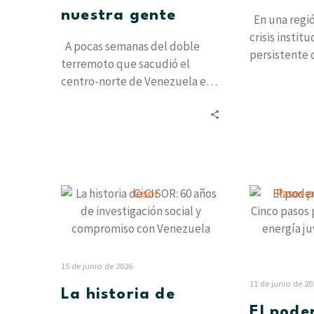
nuestra gente
En una regi
crisis instit
A pocas semanas del doble
persistente 
terremoto que sacudió el
los partidos 
centro-norte de Venezuela el
narrativa tr
pasado 24 de junio, el dolor…
La
historia
de
CISOR:
60
15 de junio de 2026
años
11 de junio de 20
La historia de
de
El pode