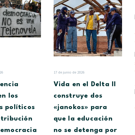
incidencia
en
juvenil
el
en
Delta
los
II
procesos
construye
políticos
dos
y
«janokos»
su
para
contribución
que
con
la
26
17 de junio de 2026
la
educación
dencia
Vida en el Delta II
democracia
no
se
en los
construye dos
detenga
s políticos
«janokos» para
por
las
ntribución
que la educación
lluvias
democracia
no se detenga por
en