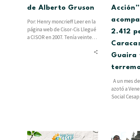
de Alberto Gruson
Acción”
acompa
Por: Henry moncrieff Leer en la
página web de Cisor-Cis Llegué
2.412 p
a CISOR en 2007. Tenía veinte
Caracas
años y estudiaba…
Guaira 
terrem
A un mes de
azotó a Vene
Social Cesap
proyecto…
Resiliencia