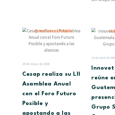
entidad cent
el lanzamien
Cesap
realiza
su
LII
Asamblea
14 de abril de 20
Anual
29 de mayo de 2026
Innovet
con
Cesap realiza su LII
el
reúne e
Foro
Asamblea Anual
Guatem
Futuro
con el Foro Futuro
Posible
presenc
y
Posible y
Grupo S
apostando
apostando a las
a