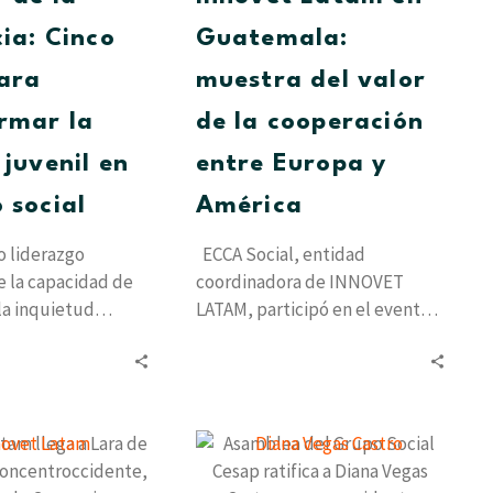
para
de
transformar
la
cia: Cinco
Guatemala:
la
cooperación
ara
muestra del valor
energía
entre
juvenil
Europa
rmar la
de la cooperación
en
y
 juvenil en
entre Europa y
impacto
América
social
 social
América
o liderazgo
ECCA Social, entidad
 la capacidad de
coordinadora de INNOVET
la inquietud
LATAM, participó en el evento
 soluciones
de movilidad internacional,
. El 5 y 6…
celebrado en Guatemala del 13
al 18…
Innovet
Asamblea
Latam
del