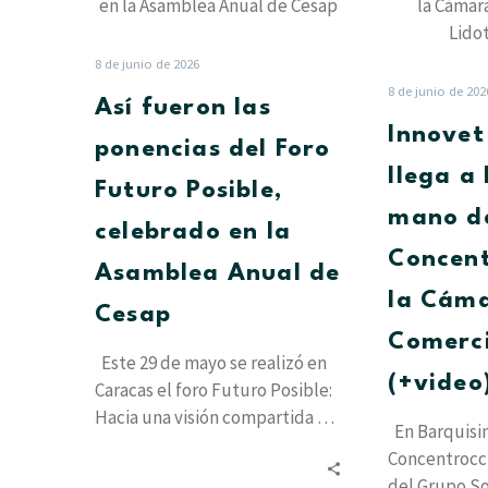
las
ponencias
del
8 de junio de 2026
Foro
8 de junio de 202
Así fueron las
Futuro
Innove
Posible,
ponencias del Foro
celebrado
llega a
Futuro Posible,
en
mano d
la
celebrado en la
Asamblea
Concent
Asamblea Anual de
Anual
la Cám
de
Cesap
Cesap
Comerci
Este 29 de mayo se realizó en
(+video
Caracas el foro Futuro Posible:
Hacia una visión compartida de
En Barquisim
la Sociedad…
Concentrocc
del Grupo So