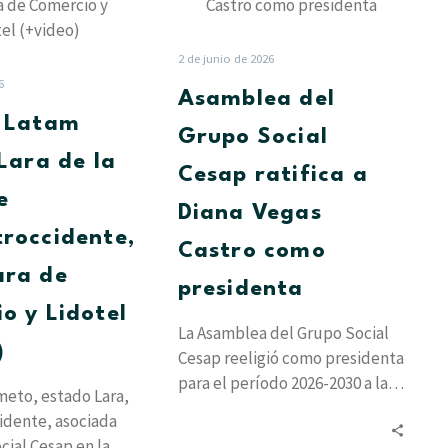
llega
Grupo
a
Social
Lara
Cesap
2 de junio de 2026
de
ratifica
6
Asamblea del
la
a
t Latam
mano
Diana
Grupo Social
de
Vegas
 Lara de la
Cesap ratifica a
Concentroccidente,
Castro
e
la
como
Diana Vegas
Cámara
presidenta
roccidente,
Castro como
de
ara de
Comercio
presidenta
y
o y Lidotel
Lidotel
La Asamblea del Grupo Social
)
(+video)
Cesap reeligió como presidenta
para el período 2026-2030 a la
eto, estado Lara,
socióloga Diana Vegas Castro,
idente, asociada
quien…
cial Cesap en la