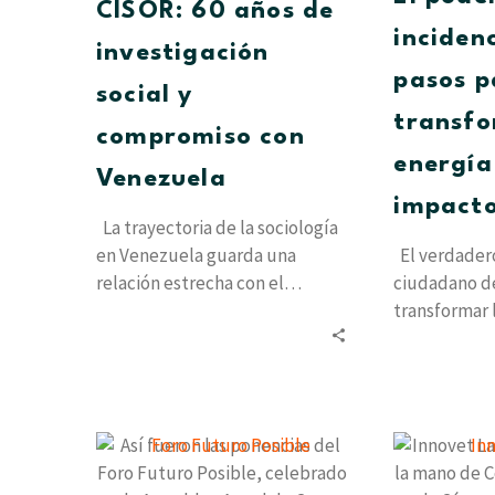
investigación
CISOR: 60 años de
social
inciden
investigación
y
pasos p
compromiso
social y
con
transfo
compromiso con
Venezuela
energía
Venezuela
impacto
La trayectoria de la sociología
en Venezuela guarda una
El verdader
relación estrecha con el
ciudadano de
nacimiento de las instituciones
transformar 
que decidieron…
colectiva en
estructurales
Así
fueron