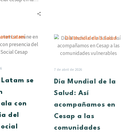
rooccidental, hizo
to oficial del…
Innovet
Día
Latam
Mundial
se
de
reúne
la
en
Salud:
26
7 de abril de 2026
Guatemala
Así
 Latam se
Día Mundial de la
con
acompañamos
presencia
en
n
Salud: Así
del
Cesap
ala con
acompañamos en
Grupo
a
Social
las
ia del
Cesap a las
Cesap
comunidades
ocial
comunidades
vulnerables