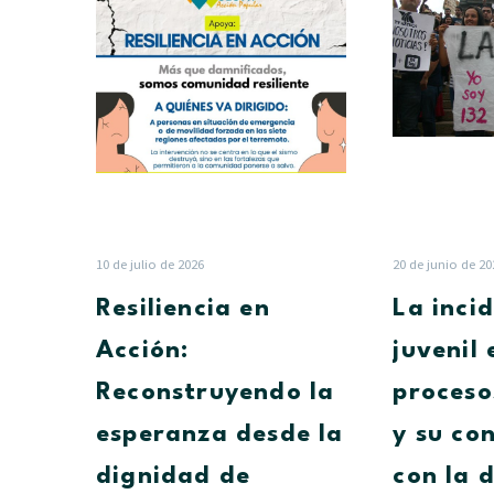
en
Acción:
Reconstruyendo
la
esperanza
desde
la
dignidad
de
nuestra
10 de julio de 2026
20 de junio de 20
gente
Resiliencia en
La inci
Acción:
juvenil 
Reconstruyendo la
proceso
esperanza desde la
y su co
dignidad de
con la 