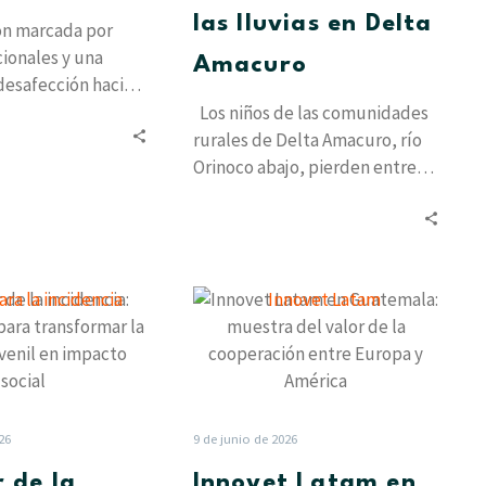
Delta
las lluvias en Delta
ón marcada por
Amacuro
ucionales y una
Amacuro
desafección hacia
tradicionales, la
Los niños de las comunidades
adicional de…
rurales de Delta Amacuro, río
Orinoco abajo, pierden entre
tres y cinco meses de…
El
Innovet
poder
Latam
de
en
la
Guatemala:
incidencia:
muestra
Cinco
del
26
9 de junio de 2026
pasos
valor
r de la
Innovet Latam en