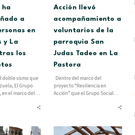
tras
en
 ha
Acción llevó
los
La
ñado a
acompañamiento a
terremotos
Pastora
ersonas en
voluntarios de la
 y La
parroquia San
tras los
Judas Tadeo en La
otos
Pastora
l doble sismo que
Dentro del marco del
zuela, El Grupo
proyecto “Resiliencia en
, en el marco del
Acción” que el Grupo Social
Cesap lleva adelante para
brindar atención a…
La
Vida