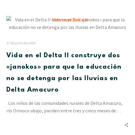
Vida
en
el
Delta
17 de junio de 2026
II
Vida en el Delta II construye dos
construye
dos
«janokos» para que la educación
«janokos»
no se detenga por las lluvias en
para
que
Delta Amacuro
la
educación
Los niños de las comunidades rurales de Delta Amacuro,
no
río Orinoco abajo, pierden entre tres y cinco meses de…
se
detenga
por