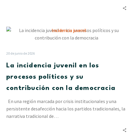
La
incidencia
juvenil
en
20 de junio de 2026
los
La incidencia juvenil en los
procesos
políticos
procesos políticos y su
y
contribución con la democracia
su
contribución
En una región marcada por crisis institucionales y una
con
persistente desafección hacia los partidos tradicionales, la
la
narrativa tradicional de…
democracia