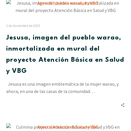
Jesusa,
imagen
del
pueblo
1 de diciembre de 2025
warao,
Jesusa, imagen del pueblo warao,
inmortalizada
en
inmortalizada en mural del
mural
proyecto Atención Básica en Salud
del
proyecto
y VBG
Atención
Básica
Jesusa es una imagen emblemática de la mujer warao, y
en
ahora, en una de las casas de la comunidad…
Salud
y
VBG
Culmina