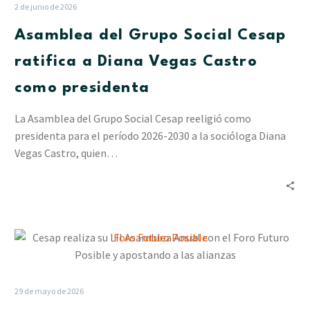
Social
2 de junio de 2026
Cesap
Asamblea del Grupo Social Cesap
ratifica
a
ratifica a Diana Vegas Castro
Diana
como presidenta
Vegas
Castro
La Asamblea del Grupo Social Cesap reeligió como
como
presidenta para el período 2026-2030 a la socióloga Diana
presidenta
Vegas Castro, quien…
Cesap
realiza
su
LII
29 de mayo de 2026
Asamblea