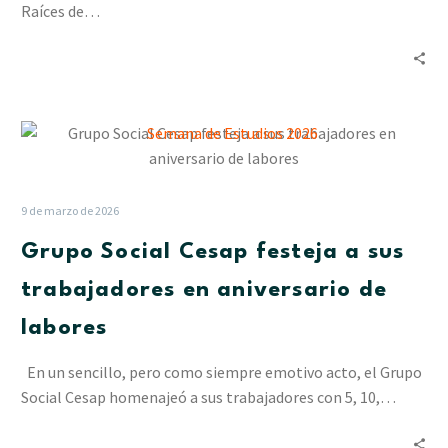
Raíces de…
Grupo
Social
Cesap
festeja
9 de marzo de 2026
a
Grupo Social Cesap festeja a sus
sus
trabajadores
trabajadores en aniversario de
en
labores
aniversario
de
En un sencillo, pero como siempre emotivo acto, el Grupo
labores
Social Cesap homenajeó a sus trabajadores con 5, 10,…