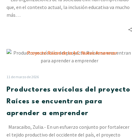
cohesión
que, en el contexto actual, la inclusión educativa va mucho
de
más…
los
factores
productivos
Productores
avícolas
del
proyecto
11 de marzo de 2026
Raíces
Productores avícolas del proyecto
se
encuentran
Raíces se encuentran para
para
aprender a emprender
aprender
a
Maracaibo, Zulia.- En un esfuerzo conjunto por fortalecer
emprender
el tejido productivo del occidente del país, el proyecto