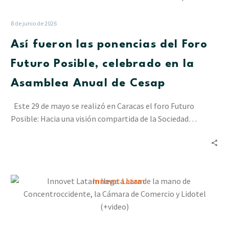
las
ponencias
8 de junio de 2026
del
Así fueron las ponencias del Foro
Foro
Futuro
Futuro Posible, celebrado en la
Posible,
Asamblea Anual de Cesap
celebrado
en
Este 29 de mayo se realizó en Caracas el foro Futuro
la
Posible: Hacia una visión compartida de la Sociedad…
Asamblea
Anual
de
Cesap
Innovet
Latam
llega
a