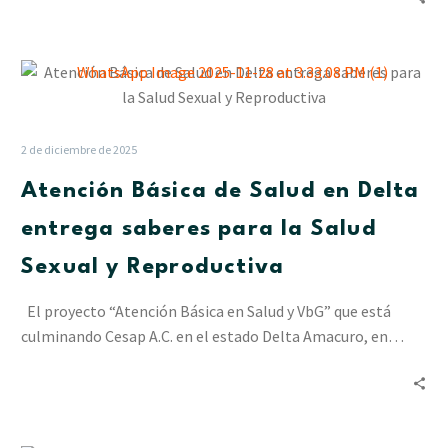
Atención
Básica
de
Salud
2 de diciembre de 2025
en
Atención Básica de Salud en Delta
Delta
entrega
entrega saberes para la Salud
saberes
Sexual y Reproductiva
para
la
El proyecto “Atención Básica en Salud y VbG” que está
Salud
culminando Cesap A.C. en el estado Delta Amacuro, en…
Sexual
y
Reproductiva