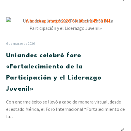
Uniandes
celebró
foro
«Fortalecimiento
6 de marzo de 2026
de
Uniandes celebró foro
la
Participación
«Fortalecimiento de la
y
Participación y el Liderazgo
el
Liderazgo
Juvenil»
Juvenil»
Con enorme éxito se llevó a cabo de manera virtual, desde
el estado Mérida, el Foro Internacional “Fortalecimiento de
la…