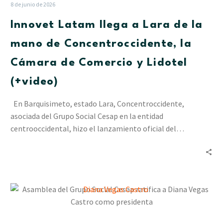
Lara
8 de junio de 2026
de
Innovet Latam llega a Lara de la
la
mano
mano de Concentroccidente, la
de
Cámara de Comercio y Lidotel
Concentroccidente,
la
(+video)
Cámara
de
En Barquisimeto, estado Lara, Concentroccidente,
Comercio
asociada del Grupo Social Cesap en la entidad
y
centrooccidental, hizo el lanzamiento oficial del…
Lidotel
(+video)
Asamblea
del
Grupo