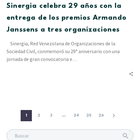
Sinergia celebra 29 años con la
la
entrega
entrega de los premios Armando
de
Janssens a tres organizaciones
los
premios
Sinergia, Red Venezolana de Organizaciones de la
Armando
Sociedad Civil, conmemoró su 29° aniversario con una
Janssens
jornada de gran convocatoria e…
a
tres
organizaciones
1
2
3
...
24
25
26