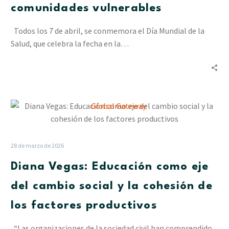
comunidades vulnerables
Cesap
a
Todos los 7 de abril, se conmemora el Día Mundial de la
las
Salud, que celebra la fecha en la…
comunidades
vulnerables
Diana
Vegas:
Educación
como
28 de marzo de 2026
eje
Diana Vegas: Educación como eje
del
cambio
del cambio social y la cohesión de
social
los factores productivos
y
la
“Las organizaciones de la sociedad civil han comprendido