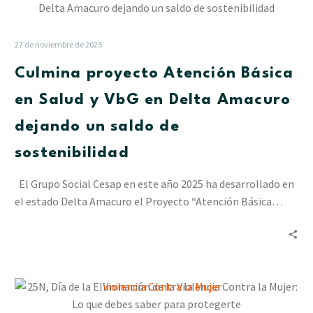
proyecto
Atención
Básica
27 de noviembre de 2025
en
Culmina proyecto Atención Básica
Salud
y
en Salud y VbG en Delta Amacuro
VbG
dejando un saldo de
en
Delta
sostenibilidad
Amacuro
dejando
El Grupo Social Cesap en este año 2025 ha desarrollado en
un
el estado Delta Amacuro el Proyecto “Atención Básica…
saldo
de
sostenibilidad
25N,
Día