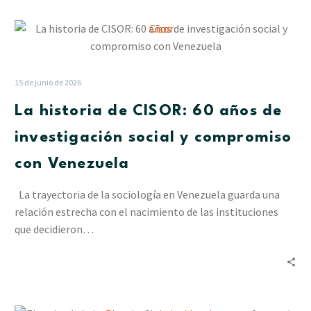
las
La
lluvias
historia
en
de
Delta
CISOR:
Amacuro
15 de junio de 2026
60
La historia de CISOR: 60 años de
años
de
investigación social y compromiso
investigación
con Venezuela
social
y
La trayectoria de la sociología en Venezuela guarda una
compromiso
relación estrecha con el nacimiento de las instituciones
con
que decidieron…
Venezuela