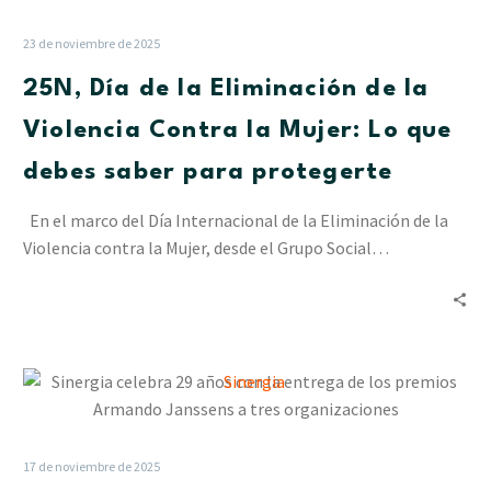
de
la
23 de noviembre de 2025
Eliminación
25N, Día de la Eliminación de la
de
la
Violencia Contra la Mujer: Lo que
Violencia
debes saber para protegerte
Contra
la
En el marco del Día Internacional de la Eliminación de la
Mujer:
Violencia contra la Mujer, desde el Grupo Social…
Lo
que
debes
saber
para
Sinergia
protegerte
celebra
29
años
17 de noviembre de 2025
con