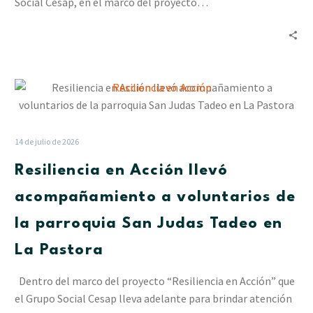
Social Cesap, en el marco del proyecto…
Resiliencia
en
Acción
llevó
14 de julio de 2026
acompañamiento
Resiliencia en Acción llevó
a
voluntarios
acompañamiento a voluntarios de
de
la parroquia San Judas Tadeo en
la
parroquia
La Pastora
San
Judas
Dentro del marco del proyecto “Resiliencia en Acción” que
Tadeo
el Grupo Social Cesap lleva adelante para brindar atención