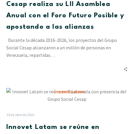
Cesap realiza su LII Asamblea
Anual
con
Anual con el Foro Futuro Posible y
el
apostando a las alianzas
Foro
Futuro
Durante la década 2016-2026, los proyectos del Grupo
Posible
Social Cesap alcanzaron a un millón de personas en
y
Venezuela, repartidas…
apostando
a
las
alianzas
Innovet
Latam
se
reúne
14 de abril de 2026
en
Innovet Latam se reúne en
Guatemala