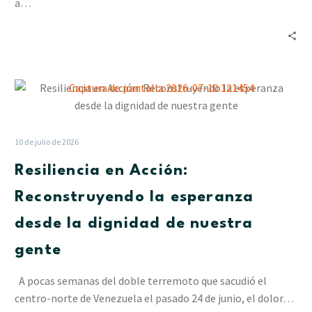
en
a…
La
Pastora
Resiliencia
en
Acción:
Reconstruyendo
10 de julio de 2026
la
Resiliencia en Acción:
esperanza
desde
Reconstruyendo la esperanza
la
desde la dignidad de nuestra
dignidad
de
gente
nuestra
gente
A pocas semanas del doble terremoto que sacudió el
centro-norte de Venezuela el pasado 24 de junio, el dolor…