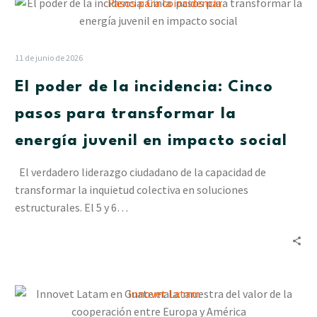
El
poder
de
la
11 de junio de 2026
incidencia:
El poder de la incidencia: Cinco
Cinco
pasos
pasos para transformar la
para
energía juvenil en impacto social
transformar
la
El verdadero liderazgo ciudadano de la capacidad de
energía
transformar la inquietud colectiva en soluciones
juvenil
estructurales. El 5 y 6…
en
impacto
social
Innovet
Latam