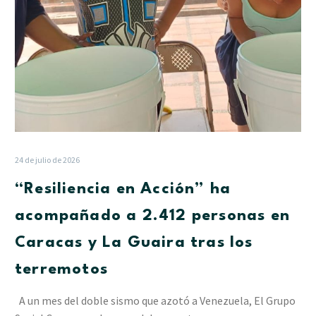
Caracas
y
La
Guaira
tras
los
terremotos
24 de julio de 2026
“Resiliencia en Acción” ha
acompañado a 2.412 personas en
Caracas y La Guaira tras los
terremotos
A un mes del doble sismo que azotó a Venezuela, El Grupo