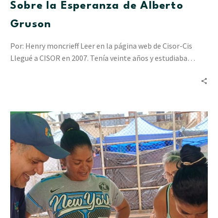
Sobre la Esperanza de Alberto
Gruson
Por: Henry moncrieff Leer en la página web de Cisor-Cis
Llegué a CISOR en 2007. Tenía veinte años y estudiaba…
“Resiliencia
en
Acción”
ha
acompañado
a
2.412
personas
en