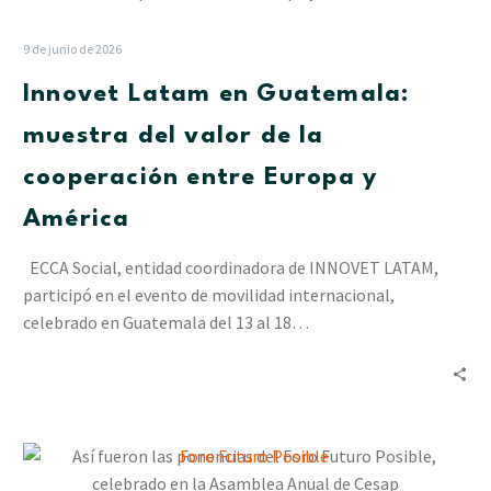
en
Guatemala:
9 de junio de 2026
muestra
Innovet Latam en Guatemala:
del
valor
muestra del valor de la
de
cooperación entre Europa y
la
cooperación
América
entre
Europa
ECCA Social, entidad coordinadora de INNOVET LATAM,
y
participó en el evento de movilidad internacional,
América
celebrado en Guatemala del 13 al 18…
Así
fueron