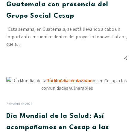
con
Guatemala con presencia del
presencia
Grupo Social Cesap
del
Grupo
Esta semana, en Guatemala, se está llevando a cabo un
Social
importante encuentro dentro del proyecto Innovet Latam,
Cesap
que a…
Día
Mundial
de
la
7 de abril de 2026
Salud:
Día Mundial de la Salud: Así
Así
acompañamos
acompañamos en Cesap a las
en