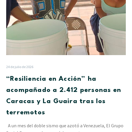
Caracas
y
La
Guaira
tras
los
terremotos
24 de julio de 2026
“Resiliencia en Acción” ha
acompañado a 2.412 personas en
Caracas y La Guaira tras los
terremotos
A un mes del doble sismo que azotó a Venezuela, El Grupo