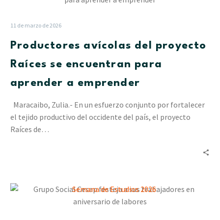
del
proyecto
11 de marzo de 2026
Raíces
Productores avícolas del proyecto
se
encuentran
Raíces se encuentran para
para
aprender a emprender
aprender
a
Maracaibo, Zulia.- En un esfuerzo conjunto por fortalecer
emprender
el tejido productivo del occidente del país, el proyecto
Raíces de…
Grupo
Social
Cesap