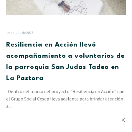
en
La
Pastora
14 de julio de 2026
Resiliencia en Acción llevó
acompañamiento a voluntarios de
la parroquia San Judas Tadeo en
La Pastora
Dentro del marco del proyecto “Resiliencia en Acción” que
el Grupo Social Cesap lleva adelante para brindar atención
a…