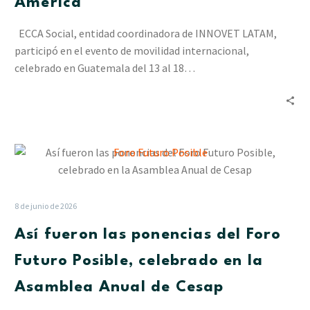
América
ECCA Social, entidad coordinadora de INNOVET LATAM,
participó en el evento de movilidad internacional,
celebrado en Guatemala del 13 al 18…
Así
fueron
las
ponencias
8 de junio de 2026
del
Así fueron las ponencias del Foro
Foro
Futuro
Futuro Posible, celebrado en la
Posible,
Asamblea Anual de Cesap
celebrado
en