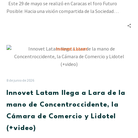
Este 29 de mayo se realizó en Caracas el foro Futuro
la
Posible: Hacia una visión compartida de la Sociedad…
Asamblea
Anual
de
Cesap
Innovet
Latam
llega
a
Lara
8 de junio de 2026
de
Innovet Latam llega a Lara de la
la
mano
mano de Concentroccidente, la
de
Cámara de Comercio y Lidotel
Concentroccidente,
la
(+video)
Cámara