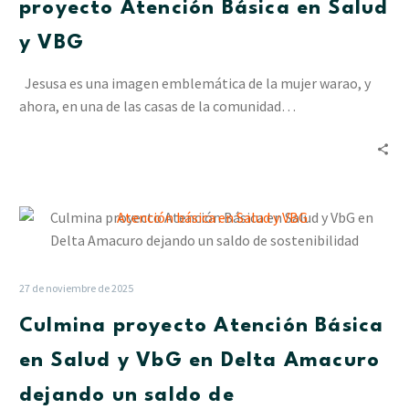
proyecto Atención Básica en Salud
del
proyecto
y VBG
Atención
Básica
Jesusa es una imagen emblemática de la mujer warao, y
en
ahora, en una de las casas de la comunidad…
Salud
y
VBG
Culmina
proyecto
Atención
Básica
27 de noviembre de 2025
en
Culmina proyecto Atención Básica
Salud
y
en Salud y VbG en Delta Amacuro
VbG
dejando un saldo de
en