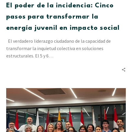
El poder de la incidencia: Cinco
pasos para transformar la
energía juvenil en impacto social
El verdadero liderazgo ciudadano de la capacidad de
transformar la inquietud colectiva en soluciones
estructurales. El 5 y 6…
Innovet
Latam
en
Guatemala:
muestra
del