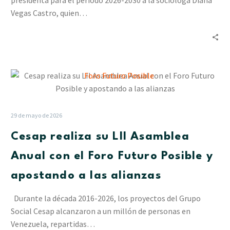
presidenta para el período 2026-2030 a la socióloga Diana
presidenta
Vegas Castro, quien…
Cesap
realiza
su
LII
29 de mayo de 2026
Asamblea
Cesap realiza su LII Asamblea
Anual
con
Anual con el Foro Futuro Posible y
el
apostando a las alianzas
Foro
Futuro
Durante la década 2016-2026, los proyectos del Grupo
Posible
Social Cesap alcanzaron a un millón de personas en
y
Venezuela, repartidas…
apostando