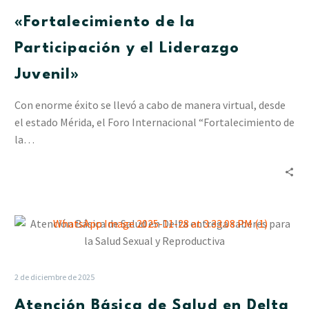
Participación
«Fortalecimiento de la
y
Participación y el Liderazgo
el
Liderazgo
Juvenil»
Juvenil»
Con enorme éxito se llevó a cabo de manera virtual, desde
el estado Mérida, el Foro Internacional “Fortalecimiento de
la…
Atención
Básica
de
Salud
2 de diciembre de 2025
en
Atención Básica de Salud en Delta