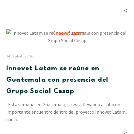
a
las
alianzas
Innovet
Latam
se
reúne
14 de abril de 2026
en
Innovet Latam se reúne en
Guatemala
con
Guatemala con presencia del
presencia
Grupo Social Cesap
del
Grupo
Esta semana, en Guatemala, se está llevando a cabo un
Social
importante encuentro dentro del proyecto Innovet Latam,
Cesap
que a…