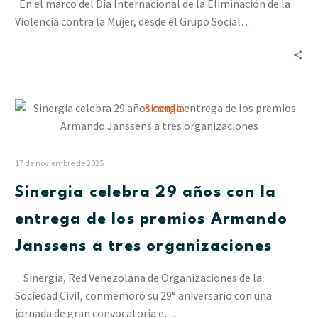
En el marco del Día Internacional de la Eliminación de la
Mujer:
Violencia contra la Mujer, desde el Grupo Social…
Lo
que
debes
saber
para
Sinergia
protegerte
celebra
29
años
17 de noviembre de 2025
con
Sinergia celebra 29 años con la
la
entrega
entrega de los premios Armando
de
Janssens a tres organizaciones
los
premios
Sinergia, Red Venezolana de Organizaciones de la
Armando
Sociedad Civil, conmemoró su 29° aniversario con una
Janssens
jornada de gran convocatoria e…