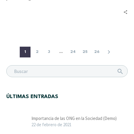
a
tres
organizaciones
1
2
3
...
24
25
26
ÚLTIMAS ENTRADAS
Importancia de las ONG en la Sociedad (Demo)
22 de febrero de 2021