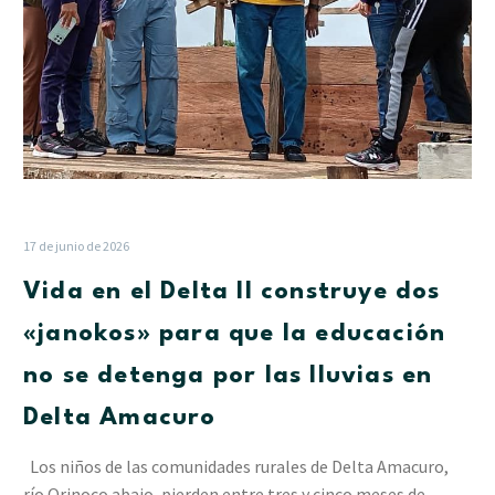
que
la
educación
no
se
detenga
por
las
lluvias
17 de junio de 2026
en
Vida en el Delta II construye dos
Delta
Amacuro
«janokos» para que la educación
no se detenga por las lluvias en
Delta Amacuro
Los niños de las comunidades rurales de Delta Amacuro,
río Orinoco abajo, pierden entre tres y cinco meses de…