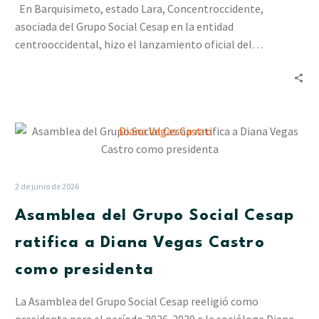
de
En Barquisimeto, estado Lara, Concentroccidente,
Comercio
asociada del Grupo Social Cesap en la entidad
y
centrooccidental, hizo el lanzamiento oficial del…
Lidotel
(+video)
Asamblea
del
Grupo
Social
2 de junio de 2026
Cesap
Asamblea del Grupo Social Cesap
ratifica
a
ratifica a Diana Vegas Castro
Diana
como presidenta
Vegas
Castro
La Asamblea del Grupo Social Cesap reeligió como
como