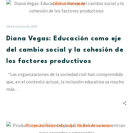
Diana
Vegas:
Educación
como
28 de marzo de 2026
eje
Diana Vegas: Educación como eje
del
cambio
del cambio social y la cohesión de
social
los factores productivos
y
la
“Las organizaciones de la sociedad civil han comprendido
cohesión
que, en el contexto actual, la inclusión educativa va mucho
de
más…
los
factores
productivos
Productores
avícolas