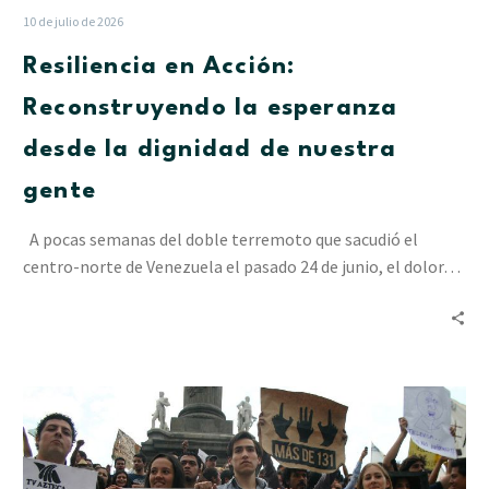
10 de julio de 2026
Resiliencia en Acción:
Reconstruyendo la esperanza
desde la dignidad de nuestra
gente
A pocas semanas del doble terremoto que sacudió el
centro-norte de Venezuela el pasado 24 de junio, el dolor…
La
incidencia
juvenil
en