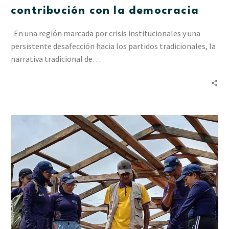
contribución con la democracia
En una región marcada por crisis institucionales y una
persistente desafección hacia los partidos tradicionales, la
narrativa tradicional de…
Vida
en
el
Delta
II
construye
dos
«janokos»
para