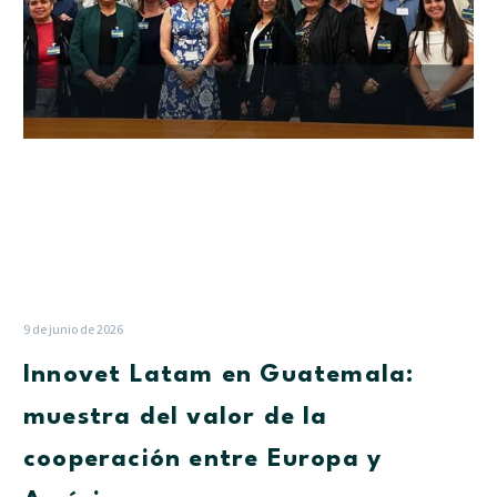
valor
de
la
cooperación
entre
Europa
y
América
9 de junio de 2026
Innovet Latam en Guatemala:
muestra del valor de la
cooperación entre Europa y