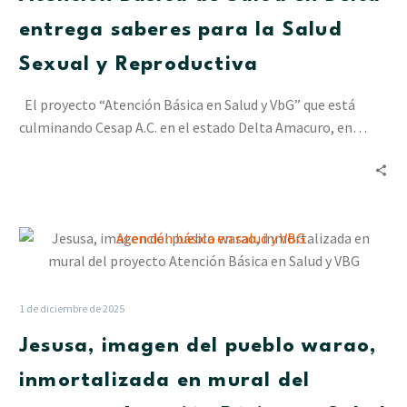
Delta
entrega
entrega saberes para la Salud
saberes
Sexual y Reproductiva
para
la
El proyecto “Atención Básica en Salud y VbG” que está
Salud
culminando Cesap A.C. en el estado Delta Amacuro, en…
Sexual
y
Reproductiva
Jesusa,
imagen
del
pueblo
1 de diciembre de 2025
warao,
Jesusa, imagen del pueblo warao,
inmortalizada
en
inmortalizada en mural del
mural