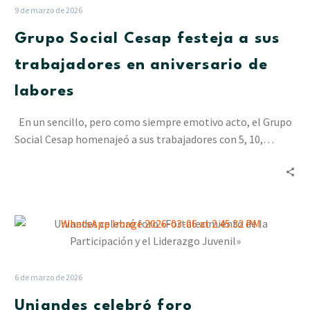
festeja
9 de marzo de 2026
a
Grupo Social Cesap festeja a sus
sus
trabajadores
trabajadores en aniversario de
en
labores
aniversario
de
En un sencillo, pero como siempre emotivo acto, el Grupo
labores
Social Cesap homenajeó a sus trabajadores con 5, 10,…
Uniandes
celebró
foro
«Fortalecimiento
6 de marzo de 2026
de
Uniandes celebró foro
la