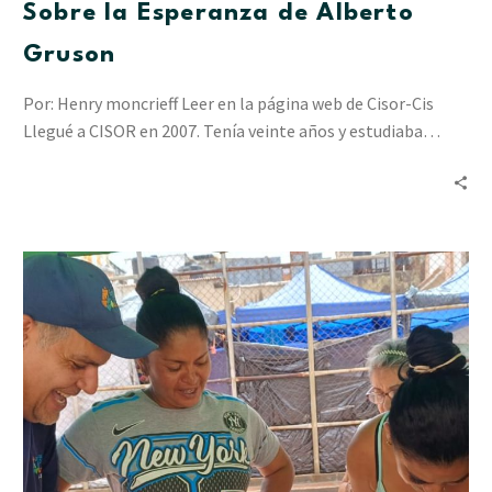
Sobre la Esperanza de Alberto
Gruson
Por: Henry moncrieff Leer en la página web de Cisor-Cis
Llegué a CISOR en 2007. Tenía veinte años y estudiaba…
“Resiliencia
en
Acción”
ha
acompañado
a
2.412
personas
en