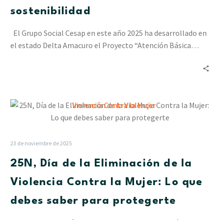
Delta
sostenibilidad
Amacuro
dejando
El Grupo Social Cesap en este año 2025 ha desarrollado en
un
el estado Delta Amacuro el Proyecto “Atención Básica…
saldo
de
sostenibilidad
25N,
Día
de
la
23 de noviembre de 2025
Eliminación
25N, Día de la Eliminación de la
de
la
Violencia Contra la Mujer: Lo que
Violencia
debes saber para protegerte
Contra
la