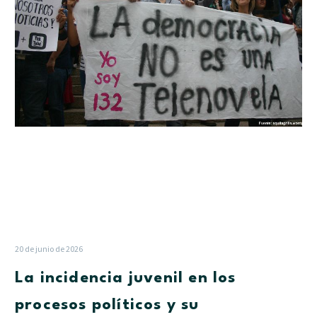
los
procesos
políticos
y
su
contribución
con
la
democracia
20 de junio de 2026
La incidencia juvenil en los
procesos políticos y su