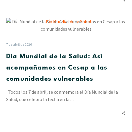
Día
Mundial
de
la
7 de abril de 2026
Salud:
Día Mundial de la Salud: Así
Así
acompañamos
acompañamos en Cesap a las
en
comunidades vulnerables
Cesap
a
Todos los 7 de abril, se conmemora el Día Mundial de la
las
Salud, que celebra la fecha en la…
comunidades
vulnerables