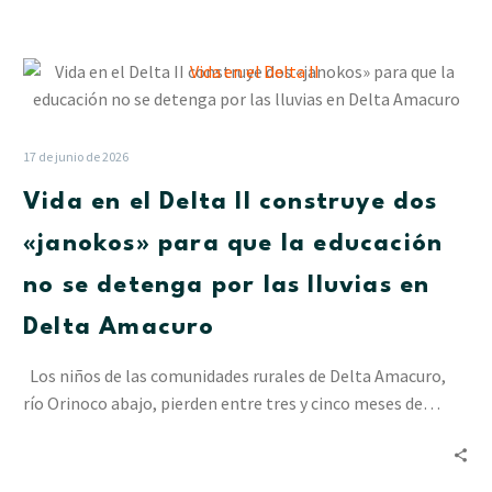
Vida
en
el
Delta
17 de junio de 2026
II
Vida en el Delta II construye dos
construye
dos
«janokos» para que la educación
«janokos»
no se detenga por las lluvias en
para
que
Delta Amacuro
la
educación
Los niños de las comunidades rurales de Delta Amacuro,
no
río Orinoco abajo, pierden entre tres y cinco meses de…
se
detenga
por