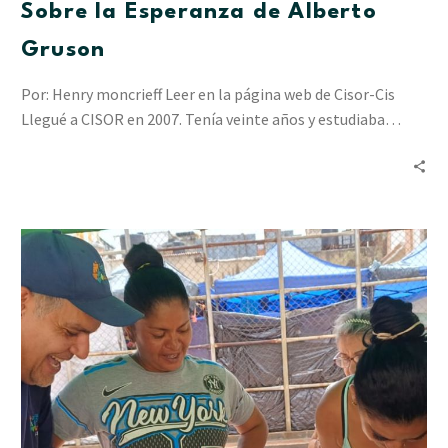
Sobre la Esperanza de Alberto
Gruson
Por: Henry moncrieff Leer en la página web de Cisor-Cis
Llegué a CISOR en 2007. Tenía veinte años y estudiaba…
“Resiliencia
en
Acción”
ha
acompañado
a
2.412
personas
en