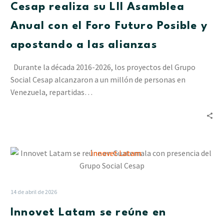
Cesap realiza su LII Asamblea
Anual
con
Anual con el Foro Futuro Posible y
el
apostando a las alianzas
Foro
Futuro
Durante la década 2016-2026, los proyectos del Grupo
Posible
Social Cesap alcanzaron a un millón de personas en
y
Venezuela, repartidas…
apostando
a
las
alianzas
Innovet
Latam
se
reúne
14 de abril de 2026
en
Innovet Latam se reúne en
Guatemala