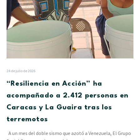
Caracas
y
La
Guaira
tras
los
terremotos
24 de julio de 2026
“Resiliencia en Acción” ha
acompañado a 2.412 personas en
Caracas y La Guaira tras los
terremotos
A un mes del doble sismo que azotó a Venezuela, El Grupo