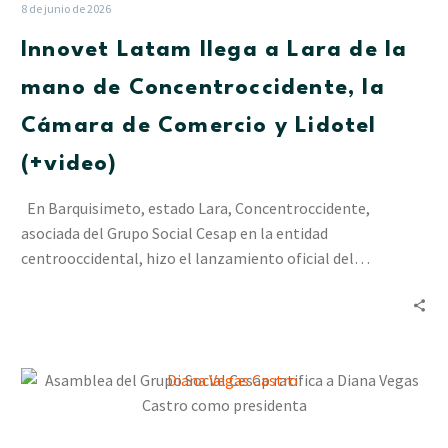
Lara
8 de junio de 2026
de
Innovet Latam llega a Lara de la
la
mano
mano de Concentroccidente, la
de
Cámara de Comercio y Lidotel
Concentroccidente,
la
(+video)
Cámara
de
En Barquisimeto, estado Lara, Concentroccidente,
Comercio
asociada del Grupo Social Cesap en la entidad
y
centrooccidental, hizo el lanzamiento oficial del…
Lidotel
(+video)
Asamblea
del
Grupo