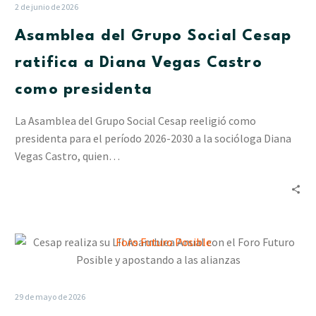
Social
2 de junio de 2026
Cesap
Asamblea del Grupo Social Cesap
ratifica
a
ratifica a Diana Vegas Castro
Diana
como presidenta
Vegas
Castro
La Asamblea del Grupo Social Cesap reeligió como
como
presidenta para el período 2026-2030 a la socióloga Diana
presidenta
Vegas Castro, quien…
Cesap
realiza
su
LII
29 de mayo de 2026
Asamblea