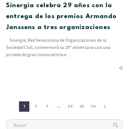
Sinergia celebra 29 años con la
la
entrega
entrega de los premios Armando
de
Janssens a tres organizaciones
los
premios
Sinergia, Red Venezolana de Organizaciones de la
Armando
Sociedad Civil, conmemoró su 29° aniversario con una
Janssens
jornada de gran convocatoria e…
a
tres
organizaciones
1
2
3
...
24
25
26