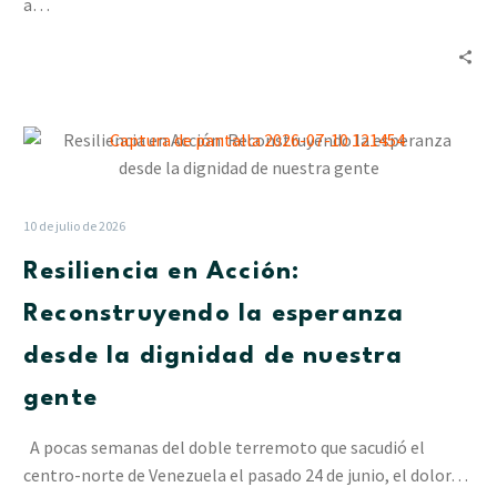
en
a…
La
Pastora
Resiliencia
en
Acción:
Reconstruyendo
10 de julio de 2026
la
Resiliencia en Acción:
esperanza
desde
Reconstruyendo la esperanza
la
desde la dignidad de nuestra
dignidad
de
gente
nuestra
gente
A pocas semanas del doble terremoto que sacudió el
centro-norte de Venezuela el pasado 24 de junio, el dolor…