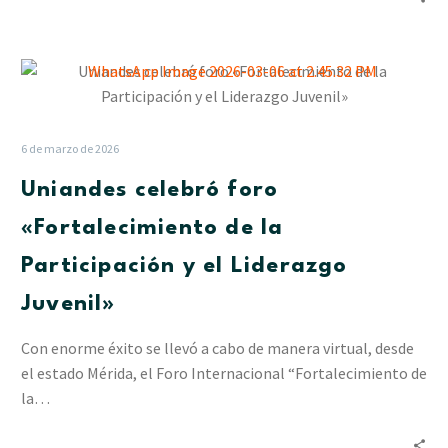
Uniandes
celebró
foro
«Fortalecimiento
6 de marzo de 2026
de
Uniandes celebró foro
la
Participación
«Fortalecimiento de la
y
Participación y el Liderazgo
el
Liderazgo
Juvenil»
Juvenil»
Con enorme éxito se llevó a cabo de manera virtual, desde
el estado Mérida, el Foro Internacional “Fortalecimiento de
la…