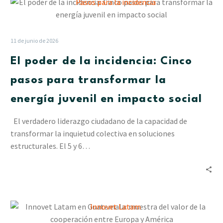
El
poder
de
la
11 de junio de 2026
incidencia:
El poder de la incidencia: Cinco
Cinco
pasos
pasos para transformar la
para
energía juvenil en impacto social
transformar
la
El verdadero liderazgo ciudadano de la capacidad de
energía
transformar la inquietud colectiva en soluciones
juvenil
estructurales. El 5 y 6…
en
impacto
social
Innovet
Latam