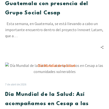
con
Guatemala con presencia del
presencia
Grupo Social Cesap
del
Grupo
Esta semana, en Guatemala, se está llevando a cabo un
Social
importante encuentro dentro del proyecto Innovet Latam,
Cesap
que a…
Día
Mundial
de
la
7 de abril de 2026
Salud:
Día Mundial de la Salud: Así
Así
acompañamos
acompañamos en Cesap a las
en