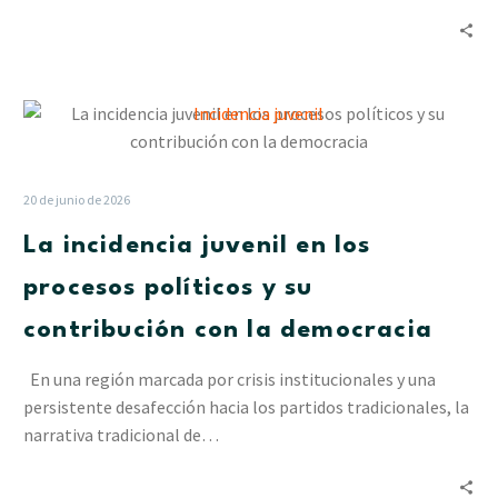
La
incidencia
juvenil
en
20 de junio de 2026
los
La incidencia juvenil en los
procesos
políticos
procesos políticos y su
y
contribución con la democracia
su
contribución
En una región marcada por crisis institucionales y una
con
persistente desafección hacia los partidos tradicionales, la
la
narrativa tradicional de…
democracia