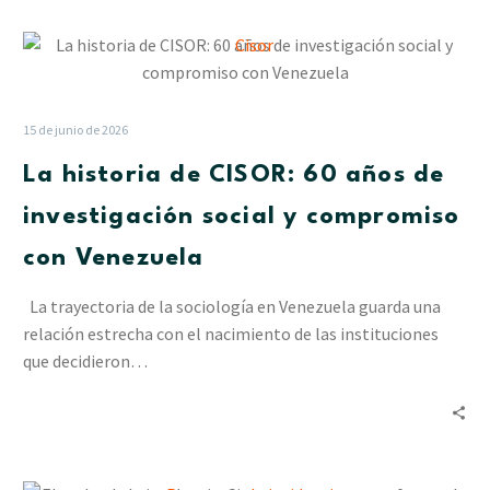
las
La
lluvias
historia
en
de
Delta
CISOR:
Amacuro
15 de junio de 2026
60
La historia de CISOR: 60 años de
años
de
investigación social y compromiso
investigación
con Venezuela
social
y
La trayectoria de la sociología en Venezuela guarda una
compromiso
relación estrecha con el nacimiento de las instituciones
con
que decidieron…
Venezuela