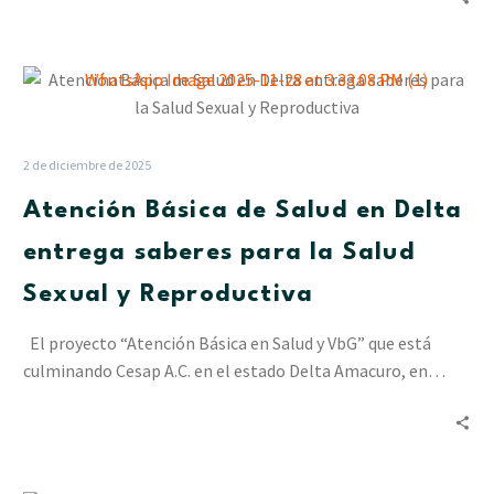
Atención
Básica
de
Salud
2 de diciembre de 2025
en
Atención Básica de Salud en Delta
Delta
entrega
entrega saberes para la Salud
saberes
Sexual y Reproductiva
para
la
El proyecto “Atención Básica en Salud y VbG” que está
Salud
culminando Cesap A.C. en el estado Delta Amacuro, en…
Sexual
y
Reproductiva