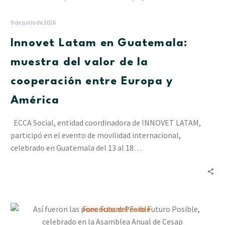
en
Guatemala:
9 de junio de 2026
muestra
Innovet Latam en Guatemala:
del
valor
muestra del valor de la
de
cooperación entre Europa y
la
cooperación
América
entre
Europa
ECCA Social, entidad coordinadora de INNOVET LATAM,
y
participó en el evento de movilidad internacional,
América
celebrado en Guatemala del 13 al 18…
Así
fueron