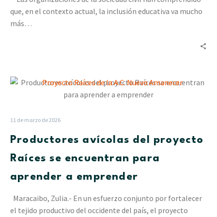
cohesión
que, en el contexto actual, la inclusión educativa va mucho
de
más…
los
factores
productivos
Productores
avícolas
del
proyecto
11 de marzo de 2026
Raíces
Productores avícolas del proyecto
se
encuentran
Raíces se encuentran para
para
aprender a emprender
aprender
a
Maracaibo, Zulia.- En un esfuerzo conjunto por fortalecer
emprender
el tejido productivo del occidente del país, el proyecto