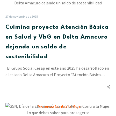
proyecto
Atención
Básica
27 de noviembre de 2025
en
Culmina proyecto Atención Básica
Salud
y
en Salud y VbG en Delta Amacuro
VbG
dejando un saldo de
en
Delta
sostenibilidad
Amacuro
dejando
El Grupo Social Cesap en este año 2025 ha desarrollado en
un
el estado Delta Amacuro el Proyecto “Atención Básica…
saldo
de
sostenibilidad
25N,
Día