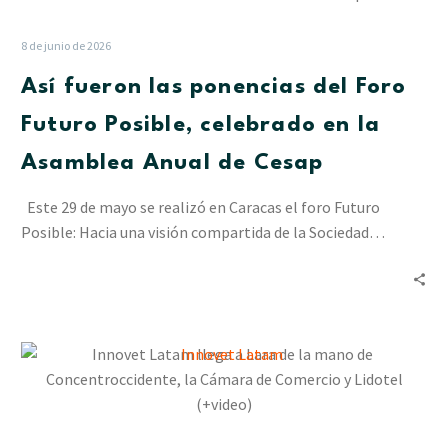
las
ponencias
8 de junio de 2026
del
Así fueron las ponencias del Foro
Foro
Futuro
Futuro Posible, celebrado en la
Posible,
Asamblea Anual de Cesap
celebrado
en
Este 29 de mayo se realizó en Caracas el foro Futuro
la
Posible: Hacia una visión compartida de la Sociedad…
Asamblea
Anual
de
Cesap
Innovet
Latam
llega
a