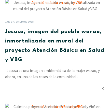
Jesusa,
imagen
del
pueblo
1 de diciembre de 2025
warao,
Jesusa, imagen del pueblo warao,
inmortalizada
en
inmortalizada en mural del
mural
proyecto Atención Básica en Salud
del
proyecto
y VBG
Atención
Básica
Jesusa es una imagen emblemática de la mujer warao, y
en
ahora, en una de las casas de la comunidad…
Salud
y
VBG
Culmina