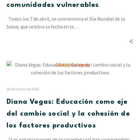
comunidades vulnerables
Cesap
a
Todos los 7 de abril, se conmemora el Día Mundial de la
las
Salud, que celebra la fecha en la…
comunidades
vulnerables
Diana
Vegas:
Educación
como
28 de marzo de 2026
eje
Diana Vegas: Educación como eje
del
cambio
del cambio social y la cohesión de
social
los factores productivos
y
la
“Las organizaciones de la sociedad civil han comprendido