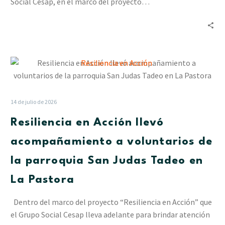
Social Cesap, en el marco del proyecto…
Resiliencia
en
Acción
llevó
14 de julio de 2026
acompañamiento
Resiliencia en Acción llevó
a
voluntarios
acompañamiento a voluntarios de
de
la parroquia San Judas Tadeo en
la
parroquia
La Pastora
San
Judas
Dentro del marco del proyecto “Resiliencia en Acción” que
Tadeo
el Grupo Social Cesap lleva adelante para brindar atención