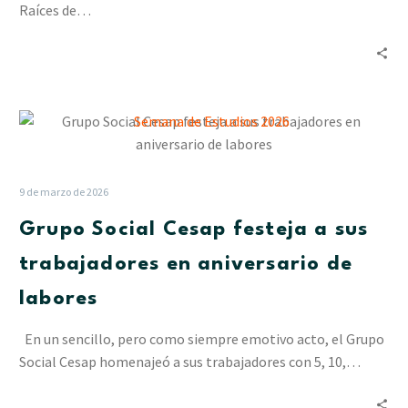
Raíces de…
Grupo
Social
Cesap
festeja
9 de marzo de 2026
a
Grupo Social Cesap festeja a sus
sus
trabajadores
trabajadores en aniversario de
en
labores
aniversario
de
En un sencillo, pero como siempre emotivo acto, el Grupo
labores
Social Cesap homenajeó a sus trabajadores con 5, 10,…