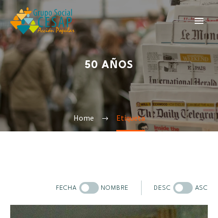
50 AÑOS
Home
Etiqueta
FECHA
NOMBRE
DESC
ASC
Sobre