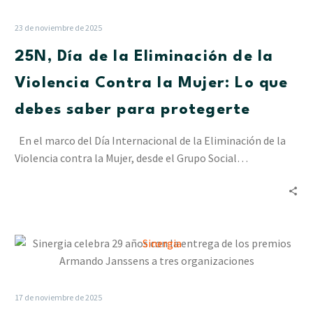
de
la
23 de noviembre de 2025
Eliminación
25N, Día de la Eliminación de la
de
la
Violencia Contra la Mujer: Lo que
Violencia
debes saber para protegerte
Contra
la
En el marco del Día Internacional de la Eliminación de la
Mujer:
Violencia contra la Mujer, desde el Grupo Social…
Lo
que
debes
saber
para
Sinergia
protegerte
celebra
29
años
17 de noviembre de 2025
con