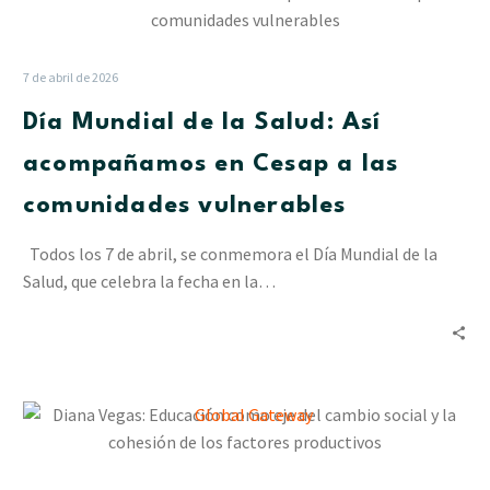
Mundial
de
la
7 de abril de 2026
Salud:
Día Mundial de la Salud: Así
Así
acompañamos
acompañamos en Cesap a las
en
comunidades vulnerables
Cesap
a
Todos los 7 de abril, se conmemora el Día Mundial de la
las
Salud, que celebra la fecha en la…
comunidades
vulnerables
Diana
Vegas:
Educación