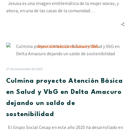
Básica
Jesusa es una imagen emblemática de la mujer warao, y
en
ahora, en una de las casas de la comunidad…
Salud
y
VBG
Culmina
proyecto
Atención
Básica
27 de noviembre de 2025
en
Culmina proyecto Atención Básica
Salud
y
en Salud y VbG en Delta Amacuro
VbG
dejando un saldo de
en
Delta
sostenibilidad
Amacuro
dejando
El Grupo Social Cesap en este año 2025 ha desarrollado en