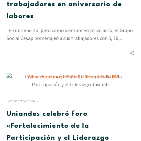
trabajadores
trabajadores en aniversario de
en
labores
aniversario
de
En un sencillo, pero como siempre emotivo acto, el Grupo
labores
Social Cesap homenajeó a sus trabajadores con 5, 10,…
Uniandes
celebró
foro
«Fortalecimiento
6 de marzo de 2026
de
Uniandes celebró foro
la
Participación
«Fortalecimiento de la
y
Participación y el Liderazgo
el