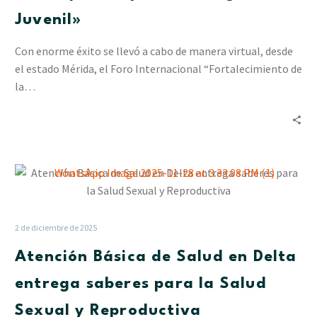
Liderazgo
Juvenil»
Juvenil»
Con enorme éxito se llevó a cabo de manera virtual, desde
el estado Mérida, el Foro Internacional “Fortalecimiento de
la…
Atención
Básica
de
Salud
2 de diciembre de 2025
en
Atención Básica de Salud en Delta
Delta
entrega
entrega saberes para la Salud
saberes
Sexual y Reproductiva
para