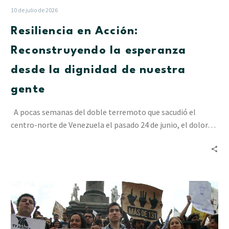
10 de julio de 2026
Resiliencia en Acción:
Reconstruyendo la esperanza
desde la dignidad de nuestra
gente
A pocas semanas del doble terremoto que sacudió el
centro-norte de Venezuela el pasado 24 de junio, el dolor…
La
incidencia
juvenil
en