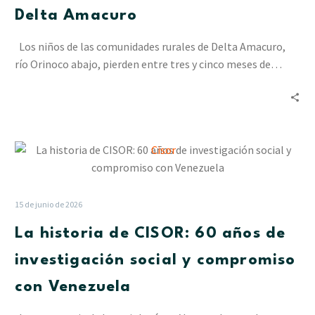
que
Delta Amacuro
la
educación
Los niños de las comunidades rurales de Delta Amacuro,
no
río Orinoco abajo, pierden entre tres y cinco meses de…
se
detenga
por
las
La
lluvias
historia
en
de
Delta
CISOR:
Amacuro
15 de junio de 2026
60
La historia de CISOR: 60 años de
años
de
investigación social y compromiso
investigación
con Venezuela
social
y