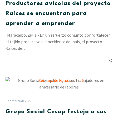
Productores avícolas del proyecto
se
encuentran
Raíces se encuentran para
para
aprender a emprender
aprender
a
Maracaibo, Zulia.- En un esfuerzo conjunto por fortalecer
emprender
el tejido productivo del occidente del país, el proyecto
Raíces de…
Grupo
Social
Cesap
festeja
9 de marzo de 2026
a
Grupo Social Cesap festeja a sus
sus