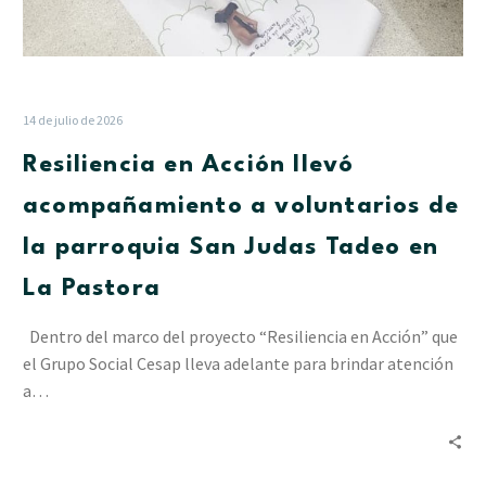
en
La
Pastora
14 de julio de 2026
Resiliencia en Acción llevó
acompañamiento a voluntarios de
la parroquia San Judas Tadeo en
La Pastora
Dentro del marco del proyecto “Resiliencia en Acción” que
el Grupo Social Cesap lleva adelante para brindar atención
a…