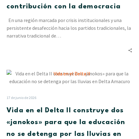
contribución con la democracia
En una región marcada por crisis institucionales y una
persistente desafección hacia los partidos tradicionales, la
narrativa tradicional de…
Vida
en
el
Delta
17 de junio de 2026
II
Vida en el Delta II construye dos
construye
dos
«janokos» para que la educación
«janokos»
no se detenga por las lluvias en
para