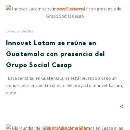
Innovet
Latam
se
reúne
14 de abril de 2026
en
Innovet Latam se reúne en
Guatemala
con
Guatemala con presencia del
presencia
Grupo Social Cesap
del
Grupo
Esta semana, en Guatemala, se está llevando a cabo un
Social
importante encuentro dentro del proyecto Innovet Latam,
Cesap
que a…
Día