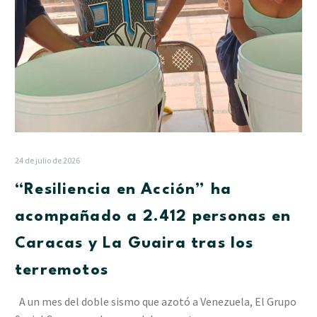
Caracas
y
La
Guaira
tras
los
terremotos
24 de julio de 2026
“Resiliencia en Acción” ha
acompañado a 2.412 personas en
Caracas y La Guaira tras los
terremotos
A un mes del doble sismo que azotó a Venezuela, El Grupo