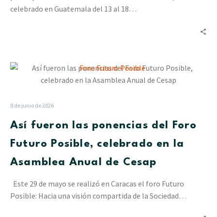
América
celebrado en Guatemala del 13 al 18…
Así
fueron
las
ponencias
8 de junio de 2026
del
Así fueron las ponencias del Foro
Foro
Futuro
Futuro Posible, celebrado en la
Posible,
Asamblea Anual de Cesap
celebrado
en
Este 29 de mayo se realizó en Caracas el foro Futuro
la
Posible: Hacia una visión compartida de la Sociedad…
Asamblea
Anual