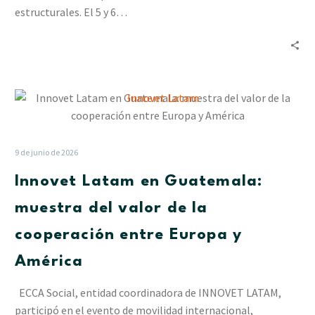
juvenil
estructurales. El 5 y 6…
en
impacto
social
Innovet
Latam
en
Guatemala:
9 de junio de 2026
muestra
Innovet Latam en Guatemala:
del
valor
muestra del valor de la
de
cooperación entre Europa y
la
cooperación
América
entre
Europa
ECCA Social, entidad coordinadora de INNOVET LATAM,
y
participó en el evento de movilidad internacional,