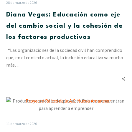
como
28 de marzo de 2026
eje
Diana Vegas: Educación como eje
del
cambio
del cambio social y la cohesión de
social
los factores productivos
y
la
“Las organizaciones de la sociedad civil han comprendido
cohesión
que, en el contexto actual, la inclusión educativa va mucho
de
más…
los
factores
productivos
Productores
avícolas
del
proyecto
11 de marzo de 2026
Raíces