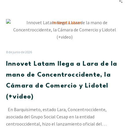
de
Cesap
Innovet
Latam
llega
a
Lara
8 de junio de 2026
de
Innovet Latam llega a Lara de la
la
mano
mano de Concentroccidente, la
de
Cámara de Comercio y Lidotel
Concentroccidente,
la
(+video)
Cámara
de
En Barquisimeto, estado Lara, Concentroccidente,
Comercio
asociada del Grupo Social Cesap en la entidad
y
centrooccidental, hizo el lanzamiento oficial del…