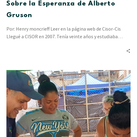
Sobre la Esperanza de Alberto
Gruson
Por: Henry moncrieff Leer en la página web de Cisor-Cis
Llegué a CISOR en 2007. Tenía veinte años y estudiaba…
“Resiliencia
en
Acción”
ha
acompañado
a
2.412
personas
en