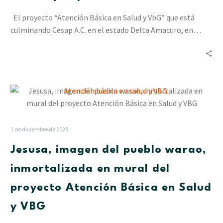
la
El proyecto “Atención Básica en Salud y VbG” que está
Salud
culminando Cesap A.C. en el estado Delta Amacuro, en…
Sexual
y
Reproductiva
Jesusa,
imagen
del
pueblo
1 de diciembre de 2025
warao,
Jesusa, imagen del pueblo warao,
inmortalizada
en
inmortalizada en mural del
mural
proyecto Atención Básica en Salud
del
proyecto
y VBG
Atención