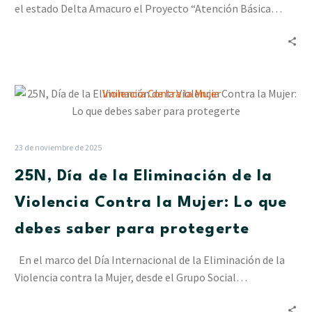
un
el estado Delta Amacuro el Proyecto “Atención Básica…
saldo
de
sostenibilidad
25N,
Día
de
la
23 de noviembre de 2025
Eliminación
25N, Día de la Eliminación de la
de
la
Violencia Contra la Mujer: Lo que
Violencia
debes saber para protegerte
Contra
la
En el marco del Día Internacional de la Eliminación de la
Mujer:
Violencia contra la Mujer, desde el Grupo Social…
Lo
que