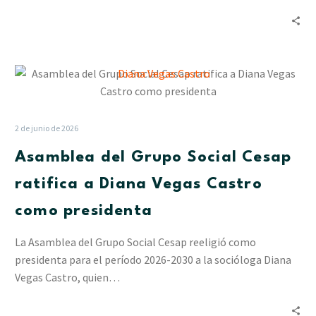
Lidotel
(+video)
Asamblea
del
Grupo
Social
2 de junio de 2026
Cesap
Asamblea del Grupo Social Cesap
ratifica
a
ratifica a Diana Vegas Castro
Diana
como presidenta
Vegas
Castro
La Asamblea del Grupo Social Cesap reeligió como
como
presidenta para el período 2026-2030 a la socióloga Diana
presidenta
Vegas Castro, quien…