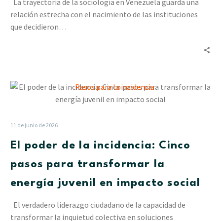
La trayectoria de la sociología en Venezuela guarda una
compromiso
relación estrecha con el nacimiento de las instituciones
con
que decidieron…
Venezuela
El
poder
de
la
11 de junio de 2026
incidencia:
El poder de la incidencia: Cinco
Cinco
pasos
pasos para transformar la
para
energía juvenil en impacto social
transformar
la
El verdadero liderazgo ciudadano de la capacidad de
energía
transformar la inquietud colectiva en soluciones