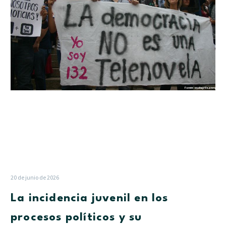
los
procesos
políticos
y
su
contribución
con
la
democracia
20 de junio de 2026
La incidencia juvenil en los
procesos políticos y su