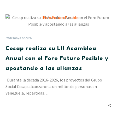
Cesap
realiza
su
LII
29 de mayo de 2026
Asamblea
Cesap realiza su LII Asamblea
Anual
con
Anual con el Foro Futuro Posible y
el
apostando a las alianzas
Foro
Futuro
Durante la década 2016-2026, los proyectos del Grupo
Posible
Social Cesap alcanzaron a un millón de personas en
y
Venezuela, repartidas…
apostando
a
las
alianzas