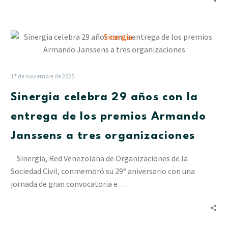
debes
saber
para
Sinergia
protegerte
celebra
29
años
17 de noviembre de 2025
con
Sinergia celebra 29 años con la
la
entrega
entrega de los premios Armando
de
Janssens a tres organizaciones
los
premios
Sinergia, Red Venezolana de Organizaciones de la
Armando
Sociedad Civil, conmemoró su 29° aniversario con una
Janssens
jornada de gran convocatoria e…
a
tres
organizaciones