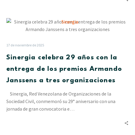
debes
saber
para
Sinergia
protegerte
celebra
29
años
17 de noviembre de 2025
con
Sinergia celebra 29 años con la
la
entrega
entrega de los premios Armando
de
Janssens a tres organizaciones
los
premios
Sinergia, Red Venezolana de Organizaciones de la
Armando
Sociedad Civil, conmemoró su 29° aniversario con una
Janssens
jornada de gran convocatoria e…
a
tres
organizaciones