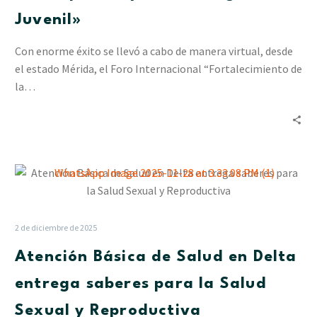
Liderazgo
Juvenil»
Juvenil»
Con enorme éxito se llevó a cabo de manera virtual, desde
el estado Mérida, el Foro Internacional “Fortalecimiento de
la…
Atención
Básica
de
Salud
2 de diciembre de 2025
en
Atención Básica de Salud en Delta
Delta
entrega
entrega saberes para la Salud
saberes
Sexual y Reproductiva
para