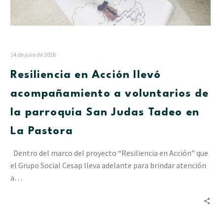
en
La
Pastora
14 de julio de 2026
Resiliencia en Acción llevó
acompañamiento a voluntarios de
la parroquia San Judas Tadeo en
La Pastora
Dentro del marco del proyecto “Resiliencia en Acción” que
el Grupo Social Cesap lleva adelante para brindar atención
a…