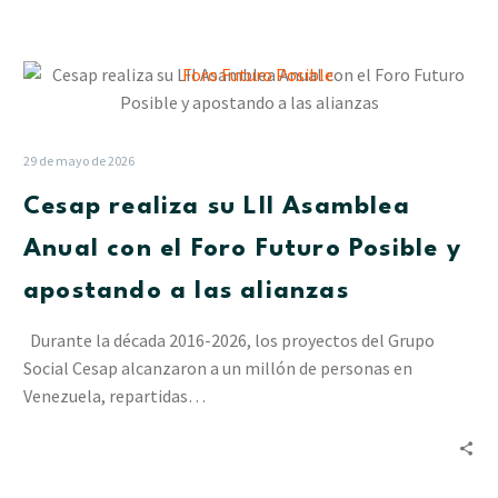
Cesap
realiza
su
LII
29 de mayo de 2026
Asamblea
Cesap realiza su LII Asamblea
Anual
con
Anual con el Foro Futuro Posible y
el
apostando a las alianzas
Foro
Futuro
Durante la década 2016-2026, los proyectos del Grupo
Posible
Social Cesap alcanzaron a un millón de personas en
y
Venezuela, repartidas…
apostando
a
las
alianzas