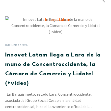
de
Cesap
Innovet
Latam
llega
a
Lara
8 de junio de 2026
de
Innovet Latam llega a Lara de la
la
mano
mano de Concentroccidente, la
de
Cámara de Comercio y Lidotel
Concentroccidente,
la
(+video)
Cámara
de
En Barquisimeto, estado Lara, Concentroccidente,
Comercio
asociada del Grupo Social Cesap en la entidad
y
centrooccidental, hizo el lanzamiento oficial del…