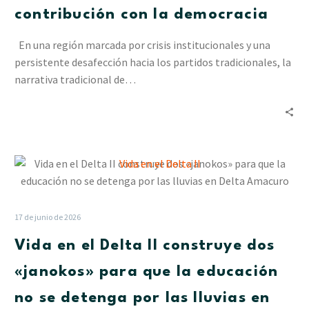
contribución con la democracia
En una región marcada por crisis institucionales y una
persistente desafección hacia los partidos tradicionales, la
narrativa tradicional de…
Vida
en
el
Delta
17 de junio de 2026
II
Vida en el Delta II construye dos
construye
dos
«janokos» para que la educación
«janokos»
no se detenga por las lluvias en
para