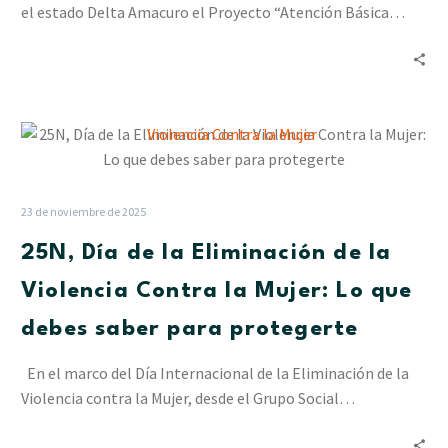
un
el estado Delta Amacuro el Proyecto “Atención Básica…
saldo
de
sostenibilidad
25N,
Día
de
la
23 de noviembre de 2025
Eliminación
25N, Día de la Eliminación de la
de
la
Violencia Contra la Mujer: Lo que
Violencia
debes saber para protegerte
Contra
la
En el marco del Día Internacional de la Eliminación de la
Mujer:
Violencia contra la Mujer, desde el Grupo Social…
Lo
que