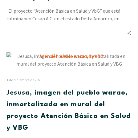
la
El proyecto “Atención Básica en Salud y VbG” que está
Salud
culminando Cesap A.C. en el estado Delta Amacuro, en…
Sexual
y
Reproductiva
Jesusa,
imagen
del
pueblo
1 de diciembre de 2025
warao,
Jesusa, imagen del pueblo warao,
inmortalizada
en
inmortalizada en mural del
mural
proyecto Atención Básica en Salud
del
proyecto
y VBG
Atención