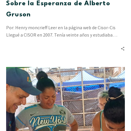
Sobre la Esperanza de Alberto
Gruson
Por: Henry moncrieff Leer en la página web de Cisor-Cis
Llegué a CISOR en 2007. Tenía veinte años y estudiaba…
“Resiliencia
en
Acción”
ha
acompañado
a
2.412
personas
en