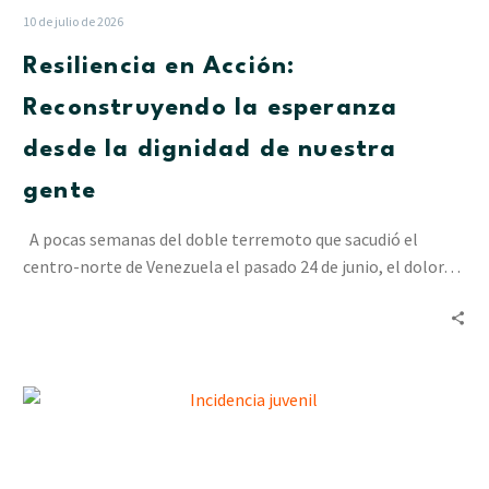
10 de julio de 2026
Resiliencia en Acción:
Reconstruyendo la esperanza
desde la dignidad de nuestra
gente
A pocas semanas del doble terremoto que sacudió el
centro-norte de Venezuela el pasado 24 de junio, el dolor…
La
incidencia
juvenil
en