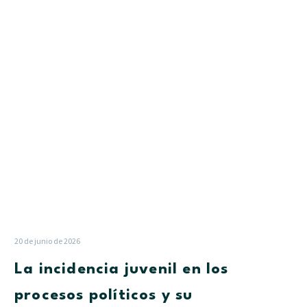
los
procesos
políticos
y
su
contribución
con
la
democracia
20 de junio de 2026
La incidencia juvenil en los
procesos políticos y su