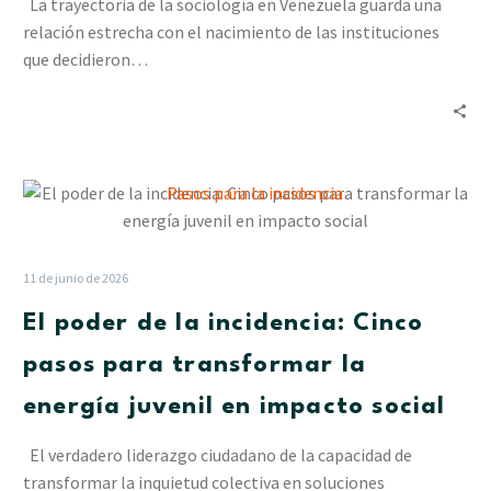
La trayectoria de la sociología en Venezuela guarda una
compromiso
relación estrecha con el nacimiento de las instituciones
con
que decidieron…
Venezuela
El
poder
de
la
11 de junio de 2026
incidencia:
El poder de la incidencia: Cinco
Cinco
pasos
pasos para transformar la
para
energía juvenil en impacto social
transformar
la
El verdadero liderazgo ciudadano de la capacidad de
energía
transformar la inquietud colectiva en soluciones