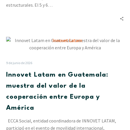
juvenil
estructurales. El 5 y 6…
en
impacto
social
Innovet
Latam
en
Guatemala:
9 de junio de 2026
muestra
Innovet Latam en Guatemala:
del
valor
muestra del valor de la
de
cooperación entre Europa y
la
cooperación
América
entre
Europa
ECCA Social, entidad coordinadora de INNOVET LATAM,
y
participó en el evento de movilidad internacional,