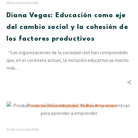
como
28 de marzo de 2026
eje
Diana Vegas: Educación como eje
del
cambio
del cambio social y la cohesión de
social
los factores productivos
y
la
“Las organizaciones de la sociedad civil han comprendido
cohesión
que, en el contexto actual, la inclusión educativa va mucho
de
más…
los
factores
productivos
Productores
avícolas
del
proyecto
11 de marzo de 2026
Raíces