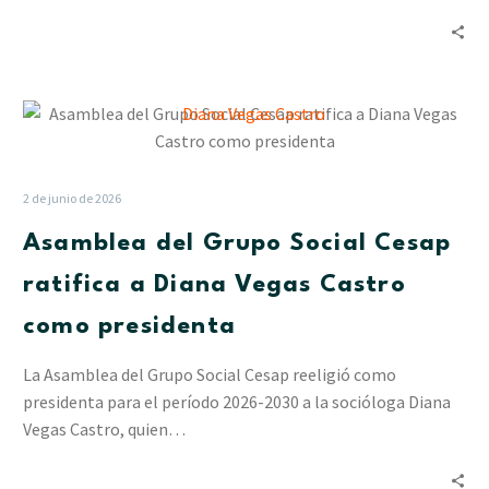
Lidotel
(+video)
Asamblea
del
Grupo
Social
2 de junio de 2026
Cesap
Asamblea del Grupo Social Cesap
ratifica
a
ratifica a Diana Vegas Castro
Diana
como presidenta
Vegas
Castro
La Asamblea del Grupo Social Cesap reeligió como
como
presidenta para el período 2026-2030 a la socióloga Diana
presidenta
Vegas Castro, quien…