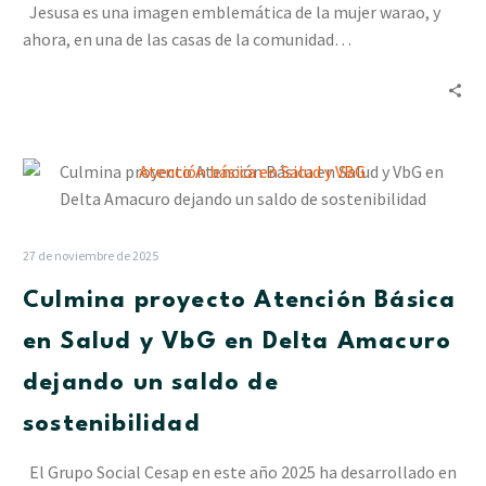
Básica
Jesusa es una imagen emblemática de la mujer warao, y
en
ahora, en una de las casas de la comunidad…
Salud
y
VBG
Culmina
proyecto
Atención
Básica
27 de noviembre de 2025
en
Culmina proyecto Atención Básica
Salud
y
en Salud y VbG en Delta Amacuro
VbG
dejando un saldo de
en
Delta
sostenibilidad
Amacuro
dejando
El Grupo Social Cesap en este año 2025 ha desarrollado en