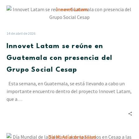
Innovet
Latam
se
reúne
14 de abril de 2026
en
Innovet Latam se reúne en
Guatemala
con
Guatemala con presencia del
presencia
Grupo Social Cesap
del
Grupo
Esta semana, en Guatemala, se está llevando a cabo un
Social
importante encuentro dentro del proyecto Innovet Latam,
Cesap
que a…
Día