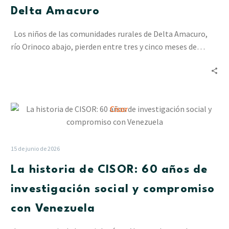
que
Delta Amacuro
la
educación
Los niños de las comunidades rurales de Delta Amacuro,
no
río Orinoco abajo, pierden entre tres y cinco meses de…
se
detenga
por
las
La
lluvias
historia
en
de
Delta
CISOR:
Amacuro
15 de junio de 2026
60
La historia de CISOR: 60 años de
años
de
investigación social y compromiso
investigación
con Venezuela
social
y