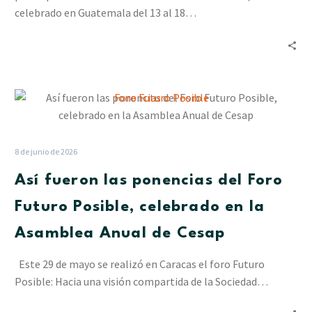
América
celebrado en Guatemala del 13 al 18…
Así
fueron
las
ponencias
8 de junio de 2026
del
Así fueron las ponencias del Foro
Foro
Futuro
Futuro Posible, celebrado en la
Posible,
Asamblea Anual de Cesap
celebrado
en
Este 29 de mayo se realizó en Caracas el foro Futuro
la
Posible: Hacia una visión compartida de la Sociedad…
Asamblea
Anual