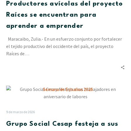
Productores avícolas del proyecto
se
encuentran
Raíces se encuentran para
para
aprender a emprender
aprender
a
Maracaibo, Zulia.- En un esfuerzo conjunto por fortalecer
emprender
el tejido productivo del occidente del país, el proyecto
Raíces de…
Grupo
Social
Cesap
festeja
9 de marzo de 2026
a
Grupo Social Cesap festeja a sus
sus