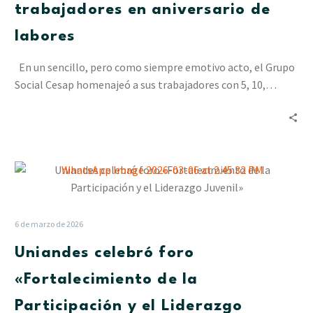
trabajadores
trabajadores en aniversario de
en
labores
aniversario
de
En un sencillo, pero como siempre emotivo acto, el Grupo
labores
Social Cesap homenajeó a sus trabajadores con 5, 10,…
Uniandes
celebró
foro
«Fortalecimiento
6 de marzo de 2026
de
Uniandes celebró foro
la
Participación
«Fortalecimiento de la
y
Participación y el Liderazgo
el