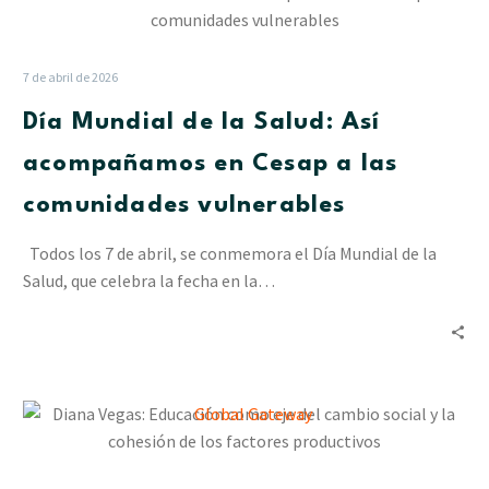
Mundial
de
la
7 de abril de 2026
Salud:
Día Mundial de la Salud: Así
Así
acompañamos
acompañamos en Cesap a las
en
comunidades vulnerables
Cesap
a
Todos los 7 de abril, se conmemora el Día Mundial de la
las
Salud, que celebra la fecha en la…
comunidades
vulnerables
Diana
Vegas:
Educación