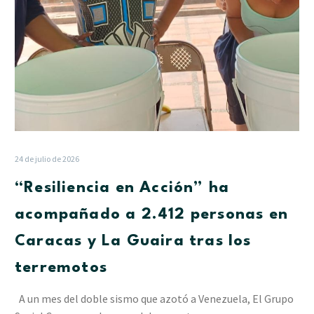
Caracas
y
La
Guaira
tras
los
terremotos
24 de julio de 2026
“Resiliencia en Acción” ha
acompañado a 2.412 personas en
Caracas y La Guaira tras los
terremotos
A un mes del doble sismo que azotó a Venezuela, El Grupo