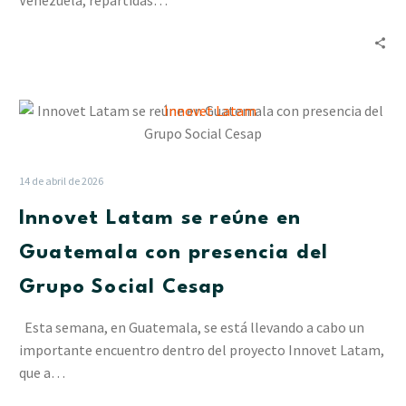
Venezuela, repartidas…
apostando
a
las
alianzas
Innovet
Latam
se
reúne
14 de abril de 2026
en
Innovet Latam se reúne en
Guatemala
con
Guatemala con presencia del
presencia
Grupo Social Cesap
del
Grupo
Esta semana, en Guatemala, se está llevando a cabo un
Social
importante encuentro dentro del proyecto Innovet Latam,
Cesap
que a…