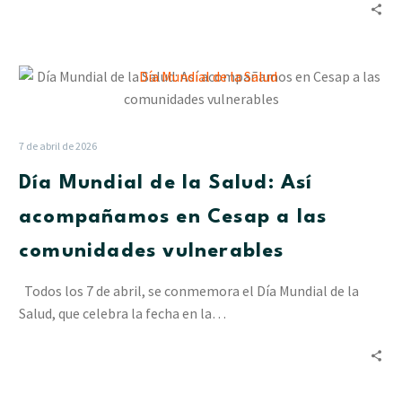
Día
Mundial
de
la
7 de abril de 2026
Salud:
Día Mundial de la Salud: Así
Así
acompañamos
acompañamos en Cesap a las
en
comunidades vulnerables
Cesap
a
Todos los 7 de abril, se conmemora el Día Mundial de la
las
Salud, que celebra la fecha en la…
comunidades
vulnerables