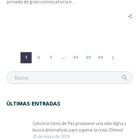
jornada de gran convocatoria e…
a
tres
organizaciones
1
2
3
...
24
25
26
ÚLTIMAS ENTRADAS
Constructores de Paz promueve una vida digna y
busca alternativas para superar la crisis (Demo)
25 de mayo de 2019