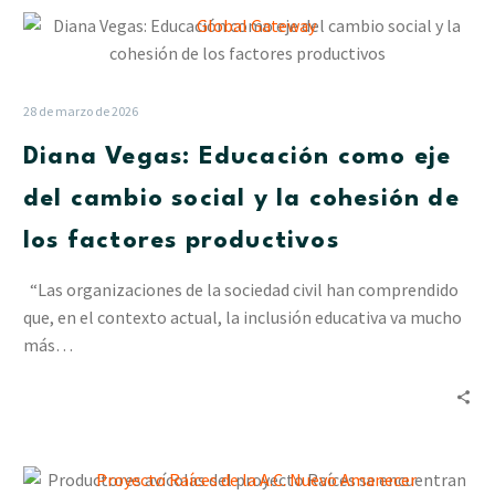
Diana
Vegas:
Educación
como
28 de marzo de 2026
eje
Diana Vegas: Educación como eje
del
cambio
del cambio social y la cohesión de
social
los factores productivos
y
la
“Las organizaciones de la sociedad civil han comprendido
cohesión
que, en el contexto actual, la inclusión educativa va mucho
de
más…
los
factores
productivos
Productores