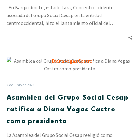
de
En Barquisimeto, estado Lara, Concentroccidente,
Comercio
asociada del Grupo Social Cesap en la entidad
y
centrooccidental, hizo el lanzamiento oficial del…
Lidotel
(+video)
Asamblea
del
Grupo
Social
2 de junio de 2026
Cesap
Asamblea del Grupo Social Cesap
ratifica
a
ratifica a Diana Vegas Castro
Diana
como presidenta
Vegas
Castro
La Asamblea del Grupo Social Cesap reeligió como
como