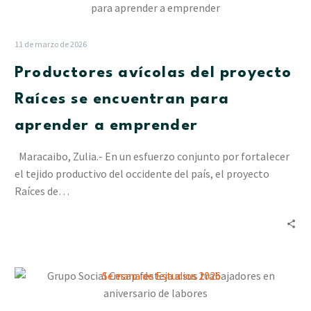
avícolas
del
proyecto
11 de marzo de 2026
Raíces
Productores avícolas del proyecto
se
encuentran
Raíces se encuentran para
para
aprender a emprender
aprender
a
Maracaibo, Zulia.- En un esfuerzo conjunto por fortalecer
emprender
el tejido productivo del occidente del país, el proyecto
Raíces de…
Grupo
Social
Cesap