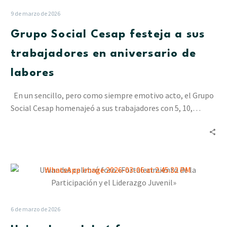
festeja
9 de marzo de 2026
a
Grupo Social Cesap festeja a sus
sus
trabajadores
trabajadores en aniversario de
en
labores
aniversario
de
En un sencillo, pero como siempre emotivo acto, el Grupo
labores
Social Cesap homenajeó a sus trabajadores con 5, 10,…
Uniandes
celebró
foro
«Fortalecimiento
6 de marzo de 2026
de