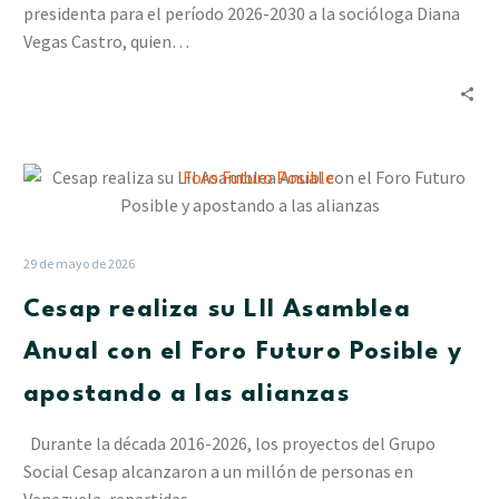
presidenta para el período 2026-2030 a la socióloga Diana
presidenta
Vegas Castro, quien…
Cesap
realiza
su
LII
29 de mayo de 2026
Asamblea
Cesap realiza su LII Asamblea
Anual
con
Anual con el Foro Futuro Posible y
el
apostando a las alianzas
Foro
Futuro
Durante la década 2016-2026, los proyectos del Grupo
Posible
Social Cesap alcanzaron a un millón de personas en
y