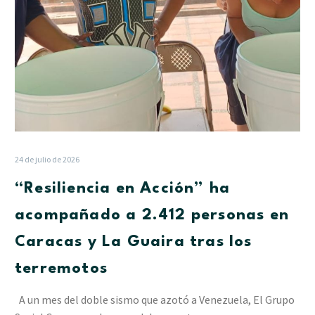
Caracas
y
La
Guaira
tras
los
terremotos
24 de julio de 2026
“Resiliencia en Acción” ha
acompañado a 2.412 personas en
Caracas y La Guaira tras los
terremotos
A un mes del doble sismo que azotó a Venezuela, El Grupo