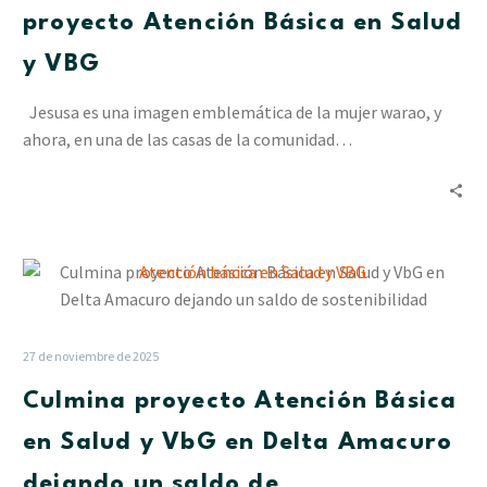
mural
proyecto Atención Básica en Salud
del
proyecto
y VBG
Atención
Básica
Jesusa es una imagen emblemática de la mujer warao, y
en
ahora, en una de las casas de la comunidad…
Salud
y
VBG
Culmina
proyecto
Atención
Básica
27 de noviembre de 2025
en
Culmina proyecto Atención Básica
Salud
y
en Salud y VbG en Delta Amacuro
VbG
dejando un saldo de