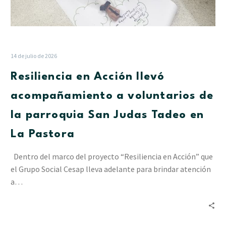
en
La
Pastora
14 de julio de 2026
Resiliencia en Acción llevó
acompañamiento a voluntarios de
la parroquia San Judas Tadeo en
La Pastora
Dentro del marco del proyecto “Resiliencia en Acción” que
el Grupo Social Cesap lleva adelante para brindar atención
a…