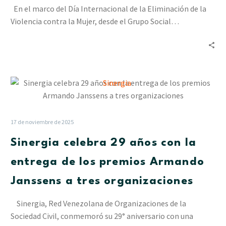
la
En el marco del Día Internacional de la Eliminación de la
Mujer:
Violencia contra la Mujer, desde el Grupo Social…
Lo
que
debes
saber
para
Sinergia
protegerte
celebra
29
años
17 de noviembre de 2025
con
Sinergia celebra 29 años con la
la
entrega
entrega de los premios Armando
de
Janssens a tres organizaciones
los
premios
Sinergia, Red Venezolana de Organizaciones de la
Armando
Sociedad Civil, conmemoró su 29° aniversario con una
Janssens