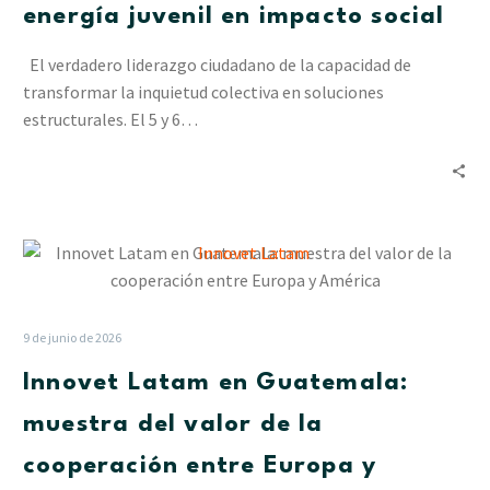
energía juvenil en impacto social
transformar
la
El verdadero liderazgo ciudadano de la capacidad de
energía
transformar la inquietud colectiva en soluciones
juvenil
estructurales. El 5 y 6…
en
impacto
social
Innovet
Latam
en
Guatemala:
9 de junio de 2026
muestra
Innovet Latam en Guatemala:
del
valor
muestra del valor de la
de
cooperación entre Europa y
la