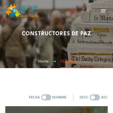
CONSTRUCTORES DE PAZ
Home
Etiqueta
FECHA
NOMBRE
DESC
ASC
Sobre