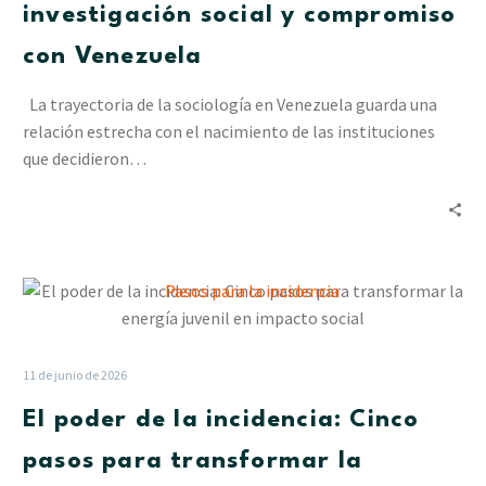
de
investigación social y compromiso
investigación
con Venezuela
social
y
La trayectoria de la sociología en Venezuela guarda una
compromiso
relación estrecha con el nacimiento de las instituciones
con
que decidieron…
Venezuela
El
poder
de
la
11 de junio de 2026
incidencia:
El poder de la incidencia: Cinco
Cinco
pasos
pasos para transformar la
para