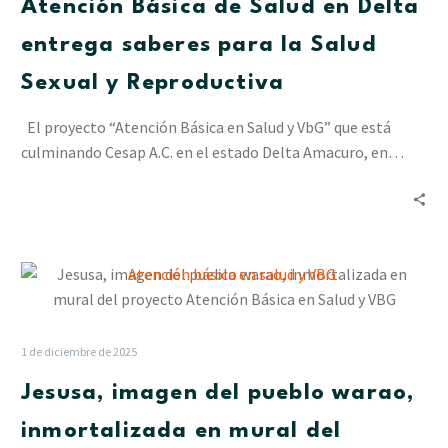
Atención Básica de Salud en Delta
Delta
entrega
entrega saberes para la Salud
saberes
Sexual y Reproductiva
para
la
El proyecto “Atención Básica en Salud y VbG” que está
Salud
culminando Cesap A.C. en el estado Delta Amacuro, en…
Sexual
y
Reproductiva
Jesusa,
imagen
del
pueblo
1 de diciembre de 2025
warao,
Jesusa, imagen del pueblo warao,
inmortalizada
en
inmortalizada en mural del