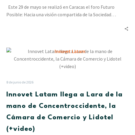
en
Este 29 de mayo se realizó en Caracas el foro Futuro
la
Posible: Hacia una visión compartida de la Sociedad…
Asamblea
Anual
de
Cesap
Innovet
Latam
llega
a
Lara
8 de junio de 2026
de
Innovet Latam llega a Lara de la
la
mano
mano de Concentroccidente, la
de
Cámara de Comercio y Lidotel
Concentroccidente,
la
(+video)
Cámara