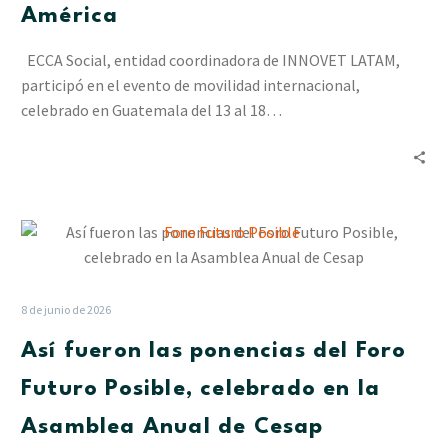
cooperación
América
entre
Europa
ECCA Social, entidad coordinadora de INNOVET LATAM,
y
participó en el evento de movilidad internacional,
América
celebrado en Guatemala del 13 al 18…
Así
fueron
las
ponencias
8 de junio de 2026
del
Así fueron las ponencias del Foro
Foro
Futuro
Futuro Posible, celebrado en la
Posible,
Asamblea Anual de Cesap
celebrado