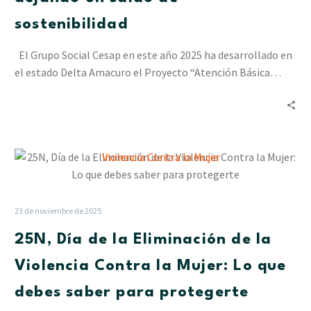
en
Delta
sostenibilidad
Amacuro
dejando
El Grupo Social Cesap en este año 2025 ha desarrollado en
un
el estado Delta Amacuro el Proyecto “Atención Básica…
saldo
de
sostenibilidad
25N,
Día
de
la
23 de noviembre de 2025
Eliminación
25N, Día de la Eliminación de la
de
la
Violencia Contra la Mujer: Lo que
Violencia
debes saber para protegerte
Contra