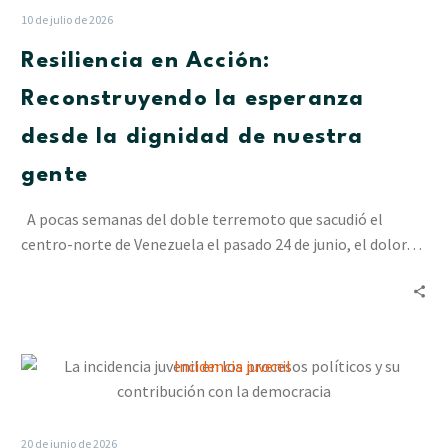
10 de julio de 2026
Resiliencia en Acción:
Reconstruyendo la esperanza
desde la dignidad de nuestra
gente
A pocas semanas del doble terremoto que sacudió el
centro-norte de Venezuela el pasado 24 de junio, el dolor…
La
incidencia
juvenil
en
20 de junio de 2026