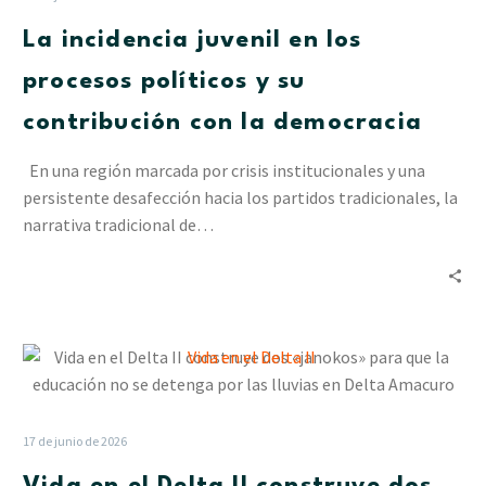
los
La incidencia juvenil en los
procesos
políticos
procesos políticos y su
y
contribución con la democracia
su
contribución
En una región marcada por crisis institucionales y una
con
persistente desafección hacia los partidos tradicionales, la
la
narrativa tradicional de…
democracia
Vida
en
el
Delta
17 de junio de 2026
II