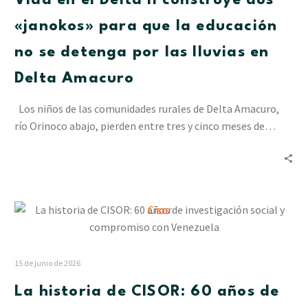
Vida en el Delta II construye dos
construye
dos
«janokos» para que la educación
«janokos»
no se detenga por las lluvias en
para
que
Delta Amacuro
la
educación
Los niños de las comunidades rurales de Delta Amacuro,
no
río Orinoco abajo, pierden entre tres y cinco meses de…
se
detenga
por
las
La
lluvias
historia
en
de
Delta
CISOR:
Amacuro
15 de junio de 2026
60
La historia de CISOR: 60 años de
años