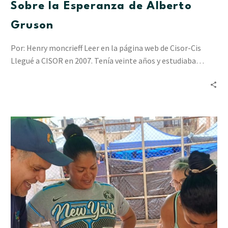
Sobre la Esperanza de Alberto
Gruson
Por: Henry moncrieff Leer en la página web de Cisor-Cis
Llegué a CISOR en 2007. Tenía veinte años y estudiaba…
“Resiliencia
en
Acción”
ha
acompañado
a
2.412
personas
en