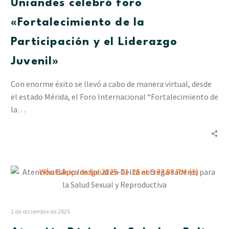
Uniandes celebró foro
la
Participación
«Fortalecimiento de la
y
Participación y el Liderazgo
el
Liderazgo
Juvenil»
Juvenil»
Con enorme éxito se llevó a cabo de manera virtual, desde
el estado Mérida, el Foro Internacional “Fortalecimiento de
la…
Atención
Básica
de
Salud
2 de diciembre de 2025
en