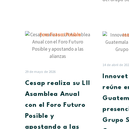
entidad cent
el lanzamien
Cesap
realiza
su
LII
Asamblea
14 de abril de 20
Anual
29 de mayo de 2026
Innovet
con
Cesap realiza su LII
el
reúne e
Foro
Asamblea Anual
Guatem
Futuro
con el Foro Futuro
Posible
presenc
y
Posible y
Grupo S
apostando
apostando a las
a