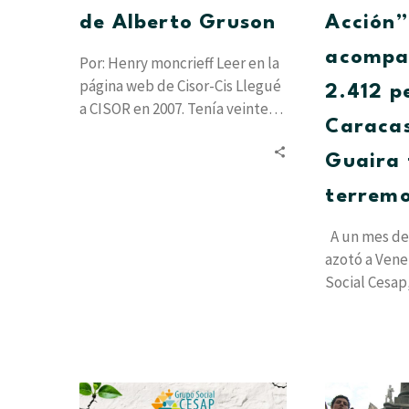
de Alberto Gruson
Acción”
acompa
Por: Henry moncrieff Leer en la
página web de Cisor-Cis Llegué
2.412 p
a CISOR en 2007. Tenía veinte
Caracas
años y estudiaba…
Guaira 
terrem
A un mes de
azotó a Vene
Social Cesap
proyecto…
Resiliencia