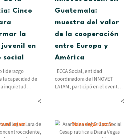
para
de
transformar
la
cia: Cinco
Guatemala:
la
cooperación
ara
muestra del valor
energía
entre
juvenil
Europa
rmar la
de la cooperación
en
y
 juvenil en
entre Europa y
impacto
América
social
 social
América
o liderazgo
ECCA Social, entidad
 la capacidad de
coordinadora de INNOVET
la inquietud
LATAM, participó en el evento
 soluciones
de movilidad internacional,
. El 5 y 6…
celebrado en Guatemala del 13
al 18…
Innovet
Asamblea
Latam
del