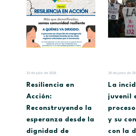
en
Acción:
Reconstruyendo
la
esperanza
desde
la
dignidad
de
nuestra
10 de julio de 2026
20 de junio de 20
gente
Resiliencia en
La inci
Acción:
juvenil 
Reconstruyendo la
proceso
esperanza desde la
y su co
dignidad de
con la 