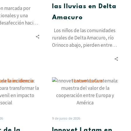
Delta
las lluvias en Delta
ón marcada por
Amacuro
ucionales y una
Amacuro
desafección hacia
tradicionales, la
Los niños de las comunidades
adicional de…
rurales de Delta Amacuro, río
Orinoco abajo, pierden entre
tres y cinco meses de…
El
Innovet
poder
Latam
de
en
la
Guatemala:
incidencia:
muestra
Cinco
del
26
9 de junio de 2026
pasos
valor
r de la
Innovet Latam en