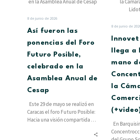
las
ponencias
del
8 de junio de 2026
Foro
8 de junio de 202
Así fueron las
Futuro
Innove
Posible,
ponencias del Foro
celebrado
llega a
Futuro Posible,
en
mano d
la
celebrado en la
Asamblea
Concent
Asamblea Anual de
Anual
la Cám
de
Cesap
Cesap
Comerci
Este 29 de mayo se realizó en
(+video
Caracas el foro Futuro Posible:
Hacia una visión compartida de
En Barquisim
la Sociedad…
Concentrocc
del Grupo So