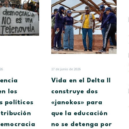
incidencia
en
juvenil
el
en
Delta
los
II
procesos
construye
políticos
dos
y
«janokos»
su
para
contribución
que
con
la
26
17 de junio de 2026
la
educación
dencia
Vida en el Delta II
democracia
no
se
en los
construye dos
detenga
s políticos
«janokos» para
por
las
ntribución
que la educación
lluvias
democracia
no se detenga por
en