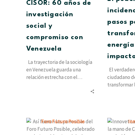
investigación
CISOR: 60 años de
social
inciden
investigación
y
pasos p
compromiso
social y
con
transfo
compromiso con
Venezuela
energía
Venezuela
impacto
La trayectoria de la sociología
en Venezuela guarda una
El verdader
relación estrecha con el
ciudadano de
nacimiento de las instituciones
transformar 
que decidieron…
colectiva en
estructurales
Así
fueron