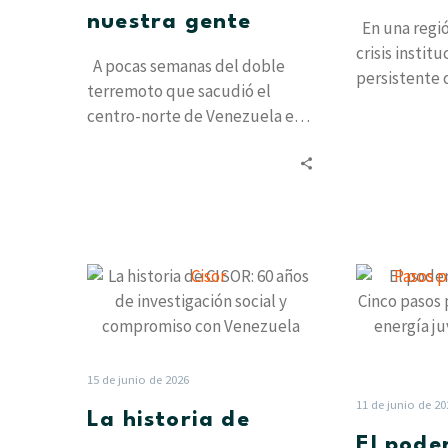
nuestra gente
En una regi
crisis instit
A pocas semanas del doble
persistente 
terremoto que sacudió el
los partidos 
centro-norte de Venezuela el
narrativa tr
pasado 24 de junio, el dolor…
La
historia
de
CISOR:
60
15 de junio de 2026
años
11 de junio de 20
La historia de
de
El pode