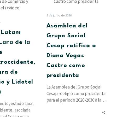
llega
Grupo
a
Social
Lara
Cesap
2 de junio de 2026
de
ratifica
6
Asamblea del
la
a
t Latam
mano
Diana
Grupo Social
de
Vegas
 Lara de la
Cesap ratifica a
Concentroccidente,
Castro
e
la
como
Diana Vegas
Cámara
presidenta
roccidente,
Castro como
de
ara de
Comercio
presidenta
y
o y Lidotel
Lidotel
La Asamblea del Grupo Social
)
(+video)
Cesap reeligió como presidenta
para el período 2026-2030 a la
eto, estado Lara,
socióloga Diana Vegas Castro,
idente, asociada
quien…
cial Cesap en la