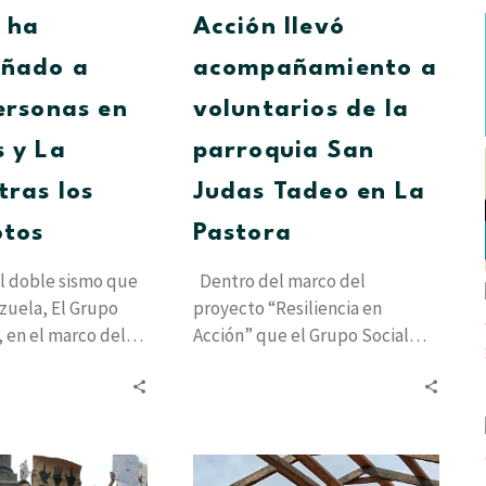
tras
en
 ha
Acción llevó
los
La
ñado a
acompañamiento a
terremotos
Pastora
ersonas en
voluntarios de la
 y La
parroquia San
tras los
Judas Tadeo en La
otos
Pastora
l doble sismo que
Dentro del marco del
zuela, El Grupo
proyecto “Resiliencia en
, en el marco del
Acción” que el Grupo Social
Cesap lleva adelante para
brindar atención a…
La
Vida