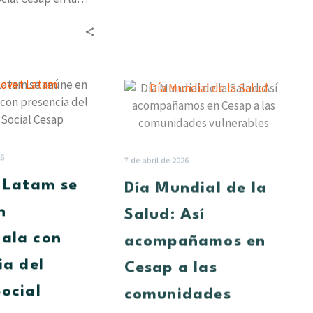
rooccidental, hizo
to oficial del…
Innovet
Día
Latam
Mundial
se
de
reúne
la
en
Salud:
26
7 de abril de 2026
Guatemala
Así
 Latam se
Día Mundial de la
con
acompañamos
presencia
en
n
Salud: Así
del
Cesap
ala con
acompañamos en
Grupo
a
Social
las
ia del
Cesap a las
Cesap
comunidades
ocial
comunidades
vulnerables