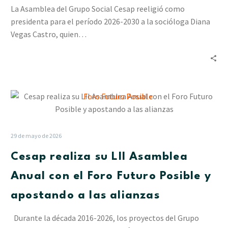
Castro
La Asamblea del Grupo Social Cesap reeligió como
como
presidenta para el período 2026-2030 a la socióloga Diana
presidenta
Vegas Castro, quien…
Cesap
realiza
su
LII
29 de mayo de 2026
Asamblea
Cesap realiza su LII Asamblea
Anual
con
Anual con el Foro Futuro Posible y
el
apostando a las alianzas
Foro
Futuro
Durante la década 2016-2026, los proyectos del Grupo
Posible