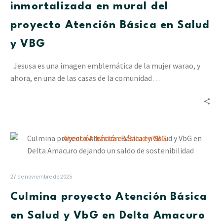
en
inmortalizada en mural del
mural
proyecto Atención Básica en Salud
del
proyecto
y VBG
Atención
Básica
Jesusa es una imagen emblemática de la mujer warao, y
en
ahora, en una de las casas de la comunidad…
Salud
y
VBG
Culmina
proyecto
Atención
Básica
27 de noviembre de 2025
en
Culmina proyecto Atención Básica
Salud
y
en Salud y VbG en Delta Amacuro