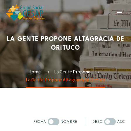
LA GENTE PROPONE ALTAGRACIA DE
ORITUCO
Home
La Gente Propone
La Gente Propone Altagracia de Orituco
FECHA
NOMBRE
DESC
ASC