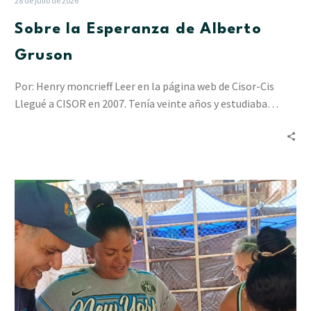
28 de julio de 2026
Sobre la Esperanza de Alberto
Gruson
Por: Henry moncrieff Leer en la página web de Cisor-Cis
Llegué a CISOR en 2007. Tenía veinte años y estudiaba…
“Resiliencia
en
Acción”
ha
acompañado
a
2.412
personas