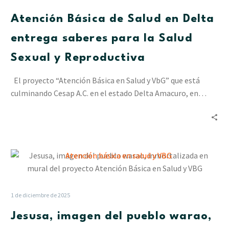
en
Atención Básica de Salud en Delta
Delta
entrega
entrega saberes para la Salud
saberes
Sexual y Reproductiva
para
la
El proyecto “Atención Básica en Salud y VbG” que está
Salud
culminando Cesap A.C. en el estado Delta Amacuro, en…
Sexual
y
Reproductiva
Jesusa,
imagen
del
pueblo
1 de diciembre de 2025
warao,
Jesusa, imagen del pueblo warao,
inmortalizada