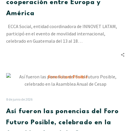
cooperación entre Europa y
la
cooperación
América
entre
Europa
ECCA Social, entidad coordinadora de INNOVET LATAM,
y
participó en el evento de movilidad internacional,
América
celebrado en Guatemala del 13 al 18…
Así
fueron
las
ponencias
8 de junio de 2026
del
Así fueron las ponencias del Foro
Foro
Futuro
Futuro Posible, celebrado en la
Posible,