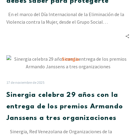
debes saber para protegerte
Contra
la
En el marco del Día Internacional de la Eliminación de la
Mujer:
Violencia contra la Mujer, desde el Grupo Social…
Lo
que
debes
saber
para
Sinergia
protegerte
celebra
29
años
17 de noviembre de 2025
con
Sinergia celebra 29 años con la
la
entrega
entrega de los premios Armando
de
Janssens a tres organizaciones
los
premios
Sinergia, Red Venezolana de Organizaciones de la
Armando