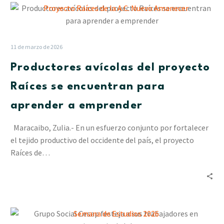
Productores
avícolas
del
proyecto
11 de marzo de 2026
Raíces
Productores avícolas del proyecto
se
encuentran
Raíces se encuentran para
para
aprender a emprender
aprender
a
Maracaibo, Zulia.- En un esfuerzo conjunto por fortalecer
emprender
el tejido productivo del occidente del país, el proyecto
Raíces de…
Grupo