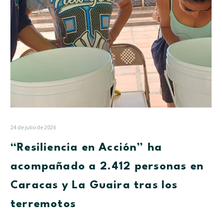
en
Caracas
y
La
Guaira
tras
los
terremotos
24 de julio de 2026
“Resiliencia en Acción” ha
acompañado a 2.412 personas en
Caracas y La Guaira tras los
terremotos