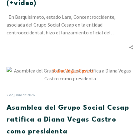
la
(+video)
Cámara
de
En Barquisimeto, estado Lara, Concentroccidente,
Comercio
asociada del Grupo Social Cesap en la entidad
y
centrooccidental, hizo el lanzamiento oficial del…
Lidotel
(+video)
Asamblea
del
Grupo
Social
2 de junio de 2026
Cesap
Asamblea del Grupo Social Cesap
ratifica
a
ratifica a Diana Vegas Castro
Diana
como presidenta
Vegas