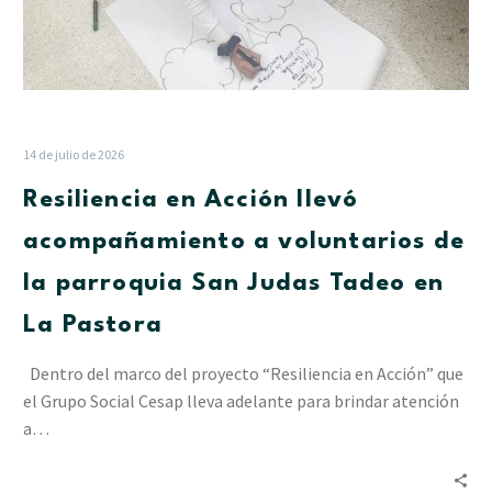
Tadeo
en
La
Pastora
14 de julio de 2026
Resiliencia en Acción llevó
acompañamiento a voluntarios de
la parroquia San Judas Tadeo en
La Pastora
Dentro del marco del proyecto “Resiliencia en Acción” que
el Grupo Social Cesap lleva adelante para brindar atención
a…