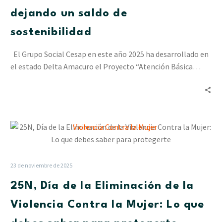
VbG
dejando un saldo de
en
Delta
sostenibilidad
Amacuro
dejando
El Grupo Social Cesap en este año 2025 ha desarrollado en
un
el estado Delta Amacuro el Proyecto “Atención Básica…
saldo
de
sostenibilidad
25N,
Día
de
la
23 de noviembre de 2025
Eliminación
25N, Día de la Eliminación de la
de
la
Violencia Contra la Mujer: Lo que
Violencia