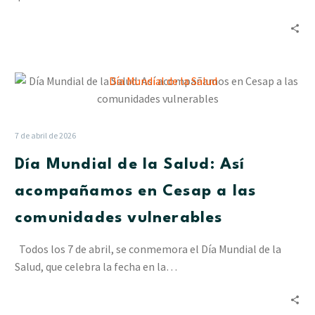
Día
Mundial
de
la
7 de abril de 2026
Salud:
Día Mundial de la Salud: Así
Así
acompañamos
acompañamos en Cesap a las
en
comunidades vulnerables
Cesap
a
Todos los 7 de abril, se conmemora el Día Mundial de la
las
Salud, que celebra la fecha en la…
comunidades
vulnerables