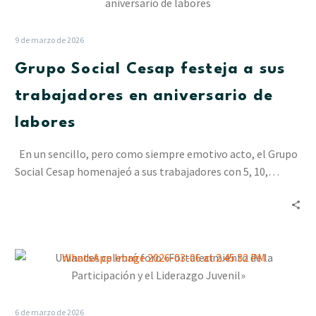
Social
Cesap
festeja
9 de marzo de 2026
a
Grupo Social Cesap festeja a sus
sus
trabajadores
trabajadores en aniversario de
en
labores
aniversario
de
En un sencillo, pero como siempre emotivo acto, el Grupo
labores
Social Cesap homenajeó a sus trabajadores con 5, 10,…
Uniandes
celebró
foro
«Fortalecimiento
6 de marzo de 2026