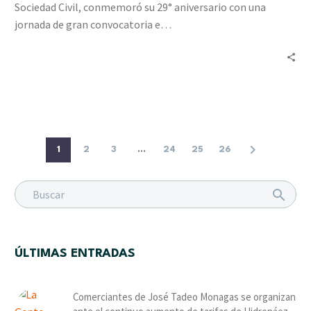
Sociedad Civil, conmemoró su 29° aniversario con una
Janssens
jornada de gran convocatoria e…
a
tres
organizaciones
1
2
3
...
24
25
26
ÚLTIMAS ENTRADAS
Comerciantes de José Tadeo Monagas se organizan