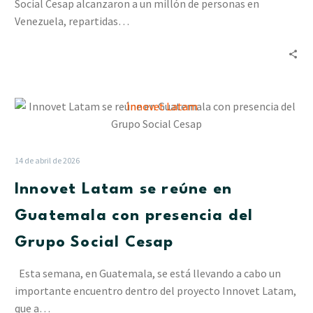
Social Cesap alcanzaron a un millón de personas en
y
Venezuela, repartidas…
apostando
a
las
alianzas
Innovet
Latam
se
reúne
14 de abril de 2026
en
Innovet Latam se reúne en
Guatemala
con
Guatemala con presencia del
presencia
Grupo Social Cesap
del
Grupo
Esta semana, en Guatemala, se está llevando a cabo un
Social
importante encuentro dentro del proyecto Innovet Latam,
Cesap
que a…