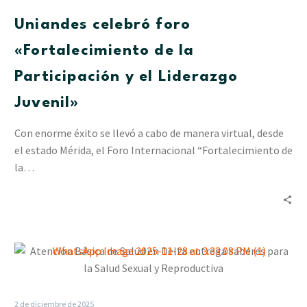
de
Uniandes celebró foro
la
Participación
«Fortalecimiento de la
y
Participación y el Liderazgo
el
Liderazgo
Juvenil»
Juvenil»
Con enorme éxito se llevó a cabo de manera virtual, desde
el estado Mérida, el Foro Internacional “Fortalecimiento de
la…
Atención
Básica
de
Salud
2 de diciembre de 2025