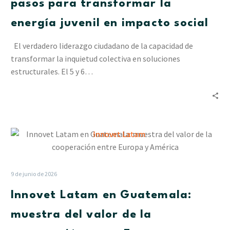
pasos para transformar la
para
energía juvenil en impacto social
transformar
la
El verdadero liderazgo ciudadano de la capacidad de
energía
transformar la inquietud colectiva en soluciones
juvenil
estructurales. El 5 y 6…
en
impacto
social
Innovet
Latam
en
Guatemala:
9 de junio de 2026
muestra
Innovet Latam en Guatemala:
del
valor
muestra del valor de la
de