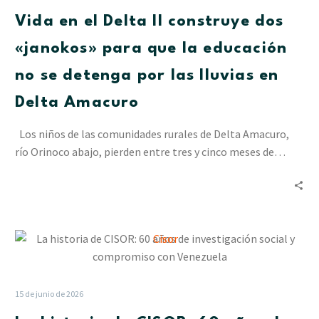
II
Vida en el Delta II construye dos
construye
dos
«janokos» para que la educación
«janokos»
no se detenga por las lluvias en
para
que
Delta Amacuro
la
educación
Los niños de las comunidades rurales de Delta Amacuro,
no
río Orinoco abajo, pierden entre tres y cinco meses de…
se
detenga
por
las
La
lluvias
historia
en
de
Delta
CISOR:
Amacuro
15 de junio de 2026
60