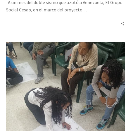
A un mes del doble sismo que azotó a Venezuela, El Grupo
Social Cesap, en el marco del proyecto…
Resiliencia
en
Acción
llevó
acompañamiento
a
voluntarios
de
la
parroquia
San
Judas