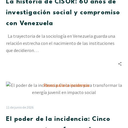
La historia de CISOR: 60 años de
años
de
investigación social y compromiso
investigación
con Venezuela
social
y
La trayectoria de la sociología en Venezuela guarda una
compromiso
relación estrecha con el nacimiento de las instituciones
con
que decidieron…
Venezuela
El
poder
de
la
11 de junio de 2026
incidencia:
El poder de la incidencia: Cinco
Cinco
pasos