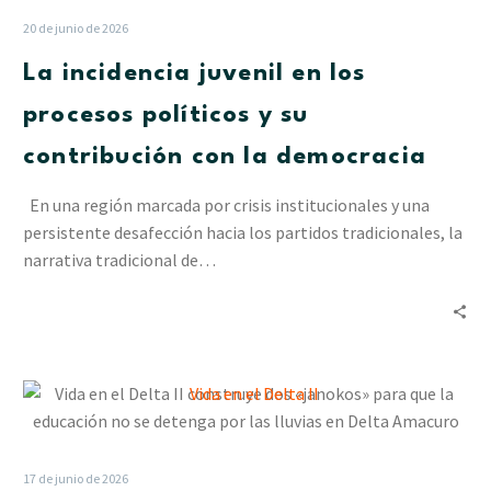
en
20 de junio de 2026
los
La incidencia juvenil en los
procesos
políticos
procesos políticos y su
y
contribución con la democracia
su
contribución
En una región marcada por crisis institucionales y una
con
persistente desafección hacia los partidos tradicionales, la
la
narrativa tradicional de…
democracia
Vida
en
el
Delta
17 de junio de 2026