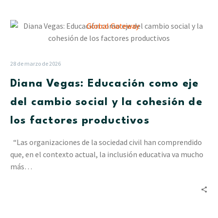
Diana
Vegas:
Educación
como
28 de marzo de 2026
eje
Diana Vegas: Educación como eje
del
cambio
del cambio social y la cohesión de
social
los factores productivos
y
la
“Las organizaciones de la sociedad civil han comprendido
cohesión
que, en el contexto actual, la inclusión educativa va mucho
de
más…
los
factores
productivos