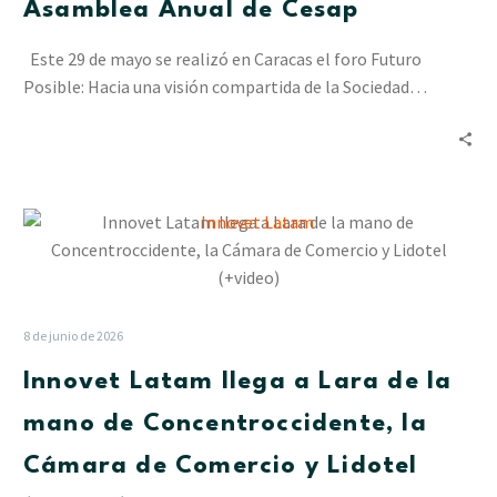
Asamblea Anual de Cesap
celebrado
en
Este 29 de mayo se realizó en Caracas el foro Futuro
la
Posible: Hacia una visión compartida de la Sociedad…
Asamblea
Anual
de
Cesap
Innovet
Latam
llega
a
Lara
8 de junio de 2026
de
Innovet Latam llega a Lara de la
la
mano
mano de Concentroccidente, la
de
Cámara de Comercio y Lidotel
Concentroccidente,