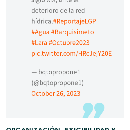
deterioro de la red
hídrica.
#ReportajeLGP
#Agua
#Barquisimeto
#Lara
#Octubre2023
pic.twitter.com/HRcJejY20E
— bqtopropone1
(@bqtopropone1)
October 26, 2023