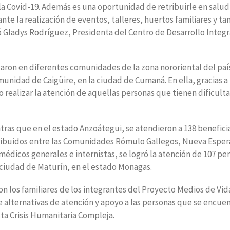
a Covid-19. Además es una oportunidad de retribuirle en salud
e la realización de eventos, talleres, huertos familiares y t
ladys Rodríguez, Presidenta del Centro de Desarrollo Integr
zaron en diferentes comunidades de la zona nororiental del país
unidad de Caigüire, en la ciudad de Cumaná. En ella, gracias a 
o realizar la atención de aquellas personas que tienen dificult
tras que en el estado Anzoátegui, se atendieron a 138 benefici
ribuidos entre las Comunidades Rómulo Gallegos, Nueva Esper
médicos generales e internistas, se logró la atención de 107 pe
a ciudad de Maturín, en el estado Monagas.
los familiares de los integrantes del Proyecto Medios de Vida
e alternativas de atención y apoyo a las personas que se encue
ta Crisis Humanitaria Compleja.