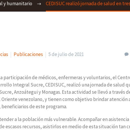
l y humanitario
CEDISUC realizó jornada de salud en tr
cias
Publicaciones
5 de julio de 2021
la participación de médicos, enfermeras y voluntarios, el Centr
rrollo Integral Sucre, CEDISUC, realizó una jornada de salud q
Sucre, Anzoátegui y Monagas. Esta actividad se llevó a través d
 Oriente venezolano, y tienen como objetivo brindar atención a
 beneficiarios de este programa.
atender a la población más vulnerable. Acompañar en asistenci
de escasos recursos, asistirlos en medio de esta situación tan cr