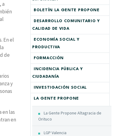
, a
ambién
BOLETÍN LA GENTE PROPONE
al
DESARROLLO COMUNITARIO Y
CALIDAD DE VIDA
. En el
ECONOMÍA SOCIAL Y
la
PRODUCTIVA
ad de
FORMACCIÓN
INCIDENCIA PÚBLICA Y
arios
CIUDADANÍA
anza y
INVESTIGACIÓN SOCIAL
rsonas
LA GENTE PROPONE
 en las
La Gente Propone Altagracia de
ntran en
Orituco
LGP Valencia