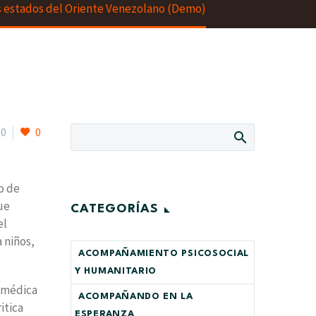
es estados del Oriente Venezolano (Demo)
0
0
o de
ue
CATEGORÍAS
el
 niños,
ACOMPAÑAMIENTO PSICOSOCIAL
Y HUMANITARIO
a médica
ACOMPAÑANDO EN LA
itica
ESPERANZA