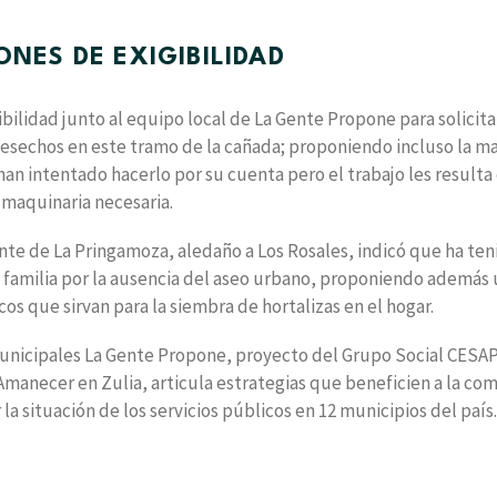
NES DE EXIGIBILIDAD
ilidad junto al equipo local de La Gente Propone para solicitar
desechos en este tramo de la cañada; proponiendo incluso la m
an intentado hacerlo por su cuenta pero el trabajo les resulta
 maquinaria necesaria.
ante de La Pringamoza, aledaño a Los Rosales, indicó que ha te
 familia por la ausencia del aseo urbano, proponiendo además
 que sirvan para la siembra de hortalizas en el hogar.
Municipales La Gente Propone, proyecto del Grupo Social CESAP
manecer en Zulia, articula estrategias que beneficien a la co
la situación de los servicios públicos en 12 municipios del país