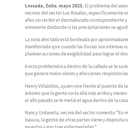
Lossada, Zulia. mayo 2023.
El problema del aseo 
vecinos del sector Los Rosales, específicamente 
años sin recibir el desmalezado correspondiente y
inminente desborde si las precipitaciones se agud
La zona afectada está bordeada por aproximadament
manifestado que cuando las lluvias son intensas s
planean acciones de exigibilidad para lograr el d
A esta problemática dentro de la cañada se le suma
que genera malos olores y afecciones respiratoria
Henry Villalobos, quien vive frente al puente de la
árboles que la gente corta allá más arriba y vien
el año pasado se le metió el agua dentro de la casa 
Nancy Urdaneta, vecina del sector comenta: “En mi
basura, la gente de otras partes viene y deposita s
muertos y eso trae enfermedades”.