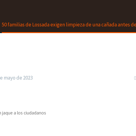
50 familias de Lossada exigen limpieza de una cañada antes de
de mayo de 2023
 jaque a los ciudadanos