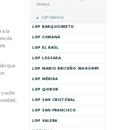
Orituco
LGP Valencia
LGP BARQUISIMETO
 a la
ano de
LGP CUMANÁ
 de
LGP EL BAÚL
LGP LOSSADA
nido que
LGP MARIO BRICEÑO IRAGORRY
 un
LGP MÉRIDA
LGP QUIBOR
 y ocho
munidad,
LGP SAN CRISTÓBAL
.
LGP SAN FRANCISCO
LGP VALERA