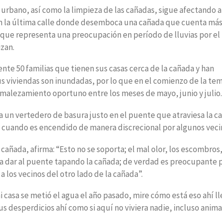
urbano, así como la limpieza de las cañadas, sigue afectando a
en la última calle donde desemboca una cañada que cuenta más
 que representa una preocupación en período de lluvias por el
izan.
e 50 familias que tienen sus casas cerca de la cañada y han
us viviendas son inundadas, por lo que en el comienzo de la t
esmalezamiento oportuno entre los meses de mayo, junio y julio.
 un vertedero de basura justo en el puente que atraviesa la ca
s cuando es encendido de manera discrecional por algunos veci
 cañada, afirma: “Esto no se soporta; el mal olor, los escombros,
en a dar al puente tapando la cañada; de verdad es preocupante
a los vecinos del otro lado de la cañada”.
 casa se metió el agua el año pasado, mire cómo está eso ahí l
us desperdicios ahí como si aquí no viviera nadie, incluso anima