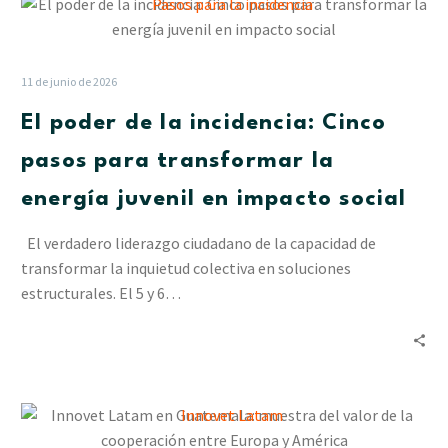
El
poder
de
la
11 de junio de 2026
incidencia:
El poder de la incidencia: Cinco
Cinco
pasos
pasos para transformar la
para
energía juvenil en impacto social
transformar
la
El verdadero liderazgo ciudadano de la capacidad de
energía
transformar la inquietud colectiva en soluciones
juvenil
estructurales. El 5 y 6…
en
impacto
social
Innovet
Latam