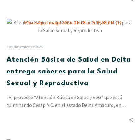
Atención
Básica
de
Salud
2 de diciembre de 2025
en
Atención Básica de Salud en Delta
Delta
entrega
entrega saberes para la Salud
saberes
Sexual y Reproductiva
para
la
El proyecto “Atención Básica en Salud y VbG” que está
Salud
culminando Cesap A.C. en el estado Delta Amacuro, en…
Sexual
y
Reproductiva