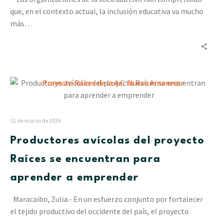
cohesión
que, en el contexto actual, la inclusión educativa va mucho
de
más…
los
factores
productivos
Productores
avícolas
del
proyecto
11 de marzo de 2026
Raíces
Productores avícolas del proyecto
se
encuentran
Raíces se encuentran para
para
aprender a emprender
aprender
a
Maracaibo, Zulia.- En un esfuerzo conjunto por fortalecer
emprender
el tejido productivo del occidente del país, el proyecto