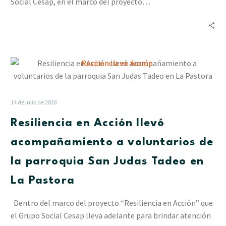
Social Cesap, en el marco del proyecto…
Resiliencia
en
Acción
llevó
14 de julio de 2026
acompañamiento
Resiliencia en Acción llevó
a
voluntarios
acompañamiento a voluntarios de
de
la parroquia San Judas Tadeo en
la
parroquia
La Pastora
San
Judas
Dentro del marco del proyecto “Resiliencia en Acción” que
Tadeo
el Grupo Social Cesap lleva adelante para brindar atención