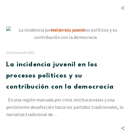
La
incidencia
juvenil
en
20 de junio de 2026
los
La incidencia juvenil en los
procesos
políticos
procesos políticos y su
y
contribución con la democracia
su
contribución
En una región marcada por crisis institucionales y una
con
persistente desafección hacia los partidos tradicionales, la
la
narrativa tradicional de…
democracia