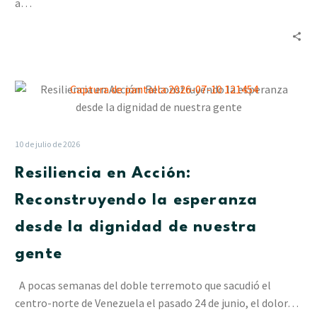
en
a…
La
Pastora
Resiliencia
en
Acción:
Reconstruyendo
10 de julio de 2026
la
Resiliencia en Acción:
esperanza
desde
Reconstruyendo la esperanza
la
desde la dignidad de nuestra
dignidad
de
gente
nuestra
gente
A pocas semanas del doble terremoto que sacudió el
centro-norte de Venezuela el pasado 24 de junio, el dolor…