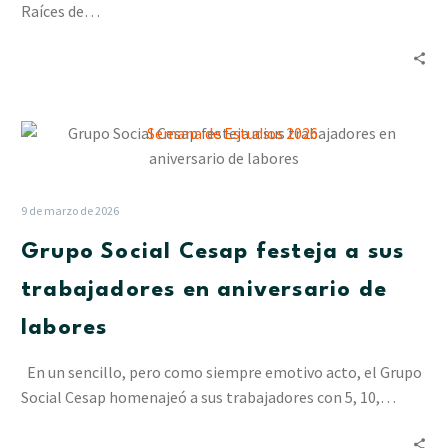
Raíces de…
Grupo
Social
Cesap
festeja
9 de marzo de 2026
a
Grupo Social Cesap festeja a sus
sus
trabajadores
trabajadores en aniversario de
en
labores
aniversario
de
En un sencillo, pero como siempre emotivo acto, el Grupo
labores
Social Cesap homenajeó a sus trabajadores con 5, 10,…