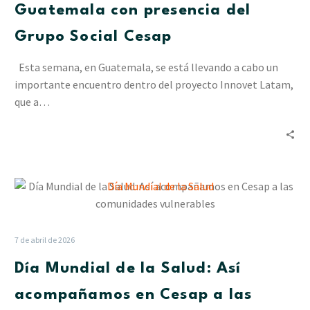
con
Guatemala con presencia del
presencia
Grupo Social Cesap
del
Grupo
Esta semana, en Guatemala, se está llevando a cabo un
Social
importante encuentro dentro del proyecto Innovet Latam,
Cesap
que a…
Día
Mundial
de
la
7 de abril de 2026
Salud:
Día Mundial de la Salud: Así
Así
acompañamos
acompañamos en Cesap a las
en