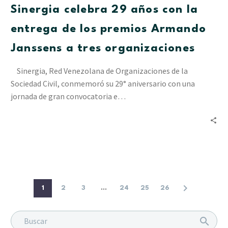
Sinergia celebra 29 años con la
la
entrega
entrega de los premios Armando
de
Janssens a tres organizaciones
los
premios
Sinergia, Red Venezolana de Organizaciones de la
Armando
Sociedad Civil, conmemoró su 29° aniversario con una
Janssens
jornada de gran convocatoria e…
a
tres
organizaciones
1
2
3
...
24
25
26