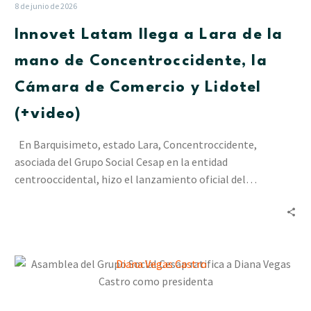
Lara
8 de junio de 2026
de
Innovet Latam llega a Lara de la
la
mano
mano de Concentroccidente, la
de
Cámara de Comercio y Lidotel
Concentroccidente,
la
(+video)
Cámara
de
En Barquisimeto, estado Lara, Concentroccidente,
Comercio
asociada del Grupo Social Cesap en la entidad
y
centrooccidental, hizo el lanzamiento oficial del…
Lidotel
(+video)
Asamblea
del
Grupo