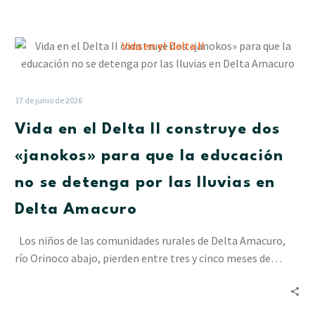
Vida
en
el
Delta
17 de junio de 2026
II
Vida en el Delta II construye dos
construye
dos
«janokos» para que la educación
«janokos»
no se detenga por las lluvias en
para
que
Delta Amacuro
la
educación
Los niños de las comunidades rurales de Delta Amacuro,
no
río Orinoco abajo, pierden entre tres y cinco meses de…
se
detenga
por