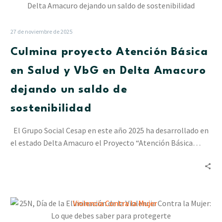
proyecto
Atención
Básica
27 de noviembre de 2025
en
Culmina proyecto Atención Básica
Salud
y
en Salud y VbG en Delta Amacuro
VbG
dejando un saldo de
en
Delta
sostenibilidad
Amacuro
dejando
El Grupo Social Cesap en este año 2025 ha desarrollado en
un
el estado Delta Amacuro el Proyecto “Atención Básica…
saldo
de
sostenibilidad
25N,
Día