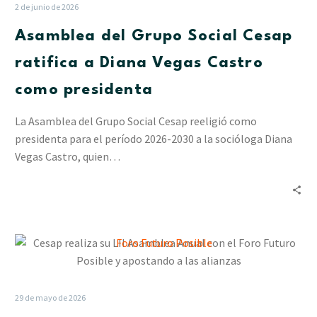
Social
2 de junio de 2026
Cesap
Asamblea del Grupo Social Cesap
ratifica
a
ratifica a Diana Vegas Castro
Diana
como presidenta
Vegas
Castro
La Asamblea del Grupo Social Cesap reeligió como
como
presidenta para el período 2026-2030 a la socióloga Diana
presidenta
Vegas Castro, quien…
Cesap
realiza
su
LII
29 de mayo de 2026
Asamblea