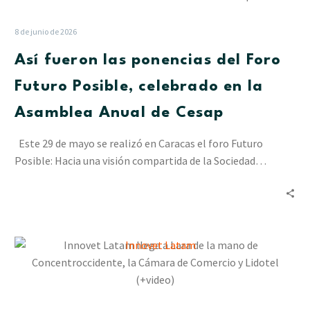
las
ponencias
8 de junio de 2026
del
Así fueron las ponencias del Foro
Foro
Futuro
Futuro Posible, celebrado en la
Posible,
Asamblea Anual de Cesap
celebrado
en
Este 29 de mayo se realizó en Caracas el foro Futuro
la
Posible: Hacia una visión compartida de la Sociedad…
Asamblea
Anual
de
Cesap
Innovet
Latam
llega
a