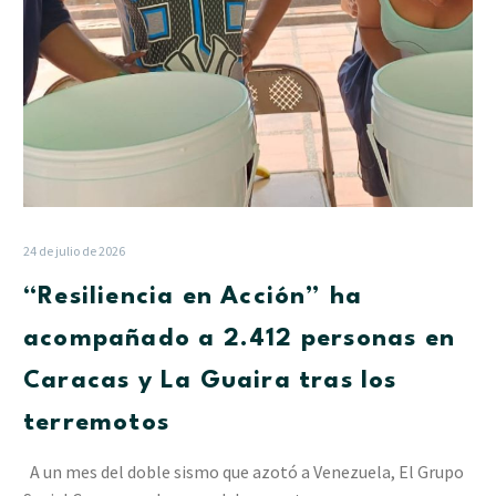
Caracas
y
La
Guaira
tras
los
terremotos
24 de julio de 2026
“Resiliencia en Acción” ha
acompañado a 2.412 personas en
Caracas y La Guaira tras los
terremotos
A un mes del doble sismo que azotó a Venezuela, El Grupo