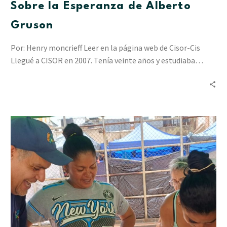
Sobre la Esperanza de Alberto
Gruson
Por: Henry moncrieff Leer en la página web de Cisor-Cis
Llegué a CISOR en 2007. Tenía veinte años y estudiaba…
“Resiliencia
en
Acción”
ha
acompañado
a
2.412
personas
en