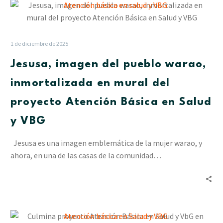
Jesusa,
imagen
del
pueblo
1 de diciembre de 2025
warao,
Jesusa, imagen del pueblo warao,
inmortalizada
en
inmortalizada en mural del
mural
proyecto Atención Básica en Salud
del
proyecto
y VBG
Atención
Básica
Jesusa es una imagen emblemática de la mujer warao, y
en
ahora, en una de las casas de la comunidad…
Salud
y
VBG
Culmina