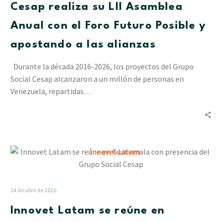
Cesap realiza su LII Asamblea
Anual
con
Anual con el Foro Futuro Posible y
el
apostando a las alianzas
Foro
Futuro
Durante la década 2016-2026, los proyectos del Grupo
Posible
Social Cesap alcanzaron a un millón de personas en
y
Venezuela, repartidas…
apostando
a
las
alianzas
Innovet
Latam
se
reúne
14 de abril de 2026
en
Innovet Latam se reúne en
Guatemala