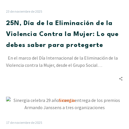
de
la
23 de noviembre de 2025
Eliminación
25N, Día de la Eliminación de la
de
la
Violencia Contra la Mujer: Lo que
Violencia
debes saber para protegerte
Contra
la
En el marco del Día Internacional de la Eliminación de la
Mujer:
Violencia contra la Mujer, desde el Grupo Social…
Lo
que
debes
saber
para
Sinergia
protegerte
celebra
29
años
17 de noviembre de 2025
con