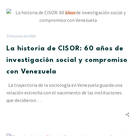
las
La
lluvias
historia
en
de
Delta
CISOR:
Amacuro
15 de junio de 2026
60
La historia de CISOR: 60 años de
años
de
investigación social y compromiso
investigación
con Venezuela
social
y
La trayectoria de la sociología en Venezuela guarda una
compromiso
relación estrecha con el nacimiento de las instituciones
con
que decidieron…
Venezuela