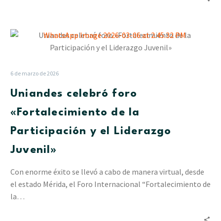
Uniandes
celebró
foro
«Fortalecimiento
6 de marzo de 2026
de
Uniandes celebró foro
la
Participación
«Fortalecimiento de la
y
Participación y el Liderazgo
el
Liderazgo
Juvenil»
Juvenil»
Con enorme éxito se llevó a cabo de manera virtual, desde
el estado Mérida, el Foro Internacional “Fortalecimiento de
la…