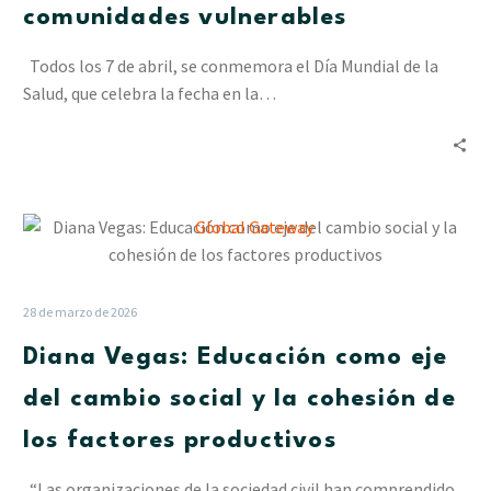
comunidades vulnerables
Cesap
a
Todos los 7 de abril, se conmemora el Día Mundial de la
las
Salud, que celebra la fecha en la…
comunidades
vulnerables
Diana
Vegas:
Educación
como
28 de marzo de 2026
eje
Diana Vegas: Educación como eje
del
cambio
del cambio social y la cohesión de
social
los factores productivos
y
la
“Las organizaciones de la sociedad civil han comprendido