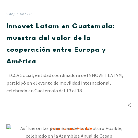
en
Guatemala:
9 de junio de 2026
muestra
Innovet Latam en Guatemala:
del
valor
muestra del valor de la
de
cooperación entre Europa y
la
cooperación
América
entre
Europa
ECCA Social, entidad coordinadora de INNOVET LATAM,
y
participó en el evento de movilidad internacional,
América
celebrado en Guatemala del 13 al 18…
Así
fueron