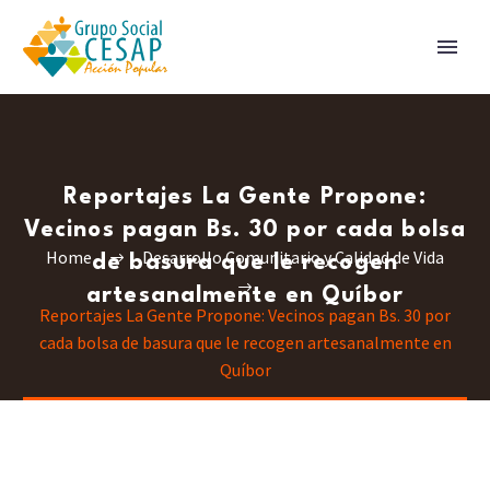
Reportajes La Gente Propone:
Vecinos pagan Bs. 30 por cada bolsa
Home
Desarrollo Comunitario y Calidad de Vida
de basura que le recogen
artesanalmente en Quíbor
Reportajes La Gente Propone: Vecinos pagan Bs. 30 por
cada bolsa de basura que le recogen artesanalmente en
Quíbor