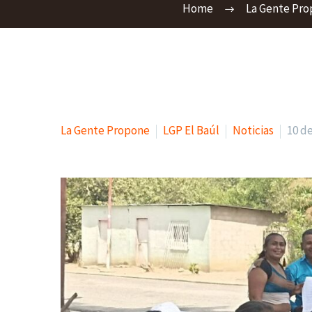
Home
La Gente Pr
La Gente Propone
LGP El Baúl
Noticias
10 d