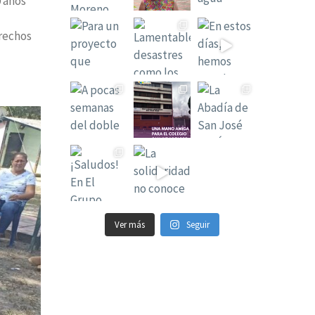
0 años
erechos
Ver más
Seguir