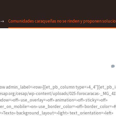
Comunidades caraqueñas no se rinden y proponen solucio
_row admin_label=»row»][et_pb_column type=»4_4″][et_pb_
cesap.org/cesap/wp-content/uploads/025-forocaracas-_MG_41
dow=»off» use_overlay=»off» animation=»off» sticky=»off»
ter_on_mobile=»on» use_border_color=»off» border_color=»#ff
»Texto» background_layout=»light» text_orientation=»left»