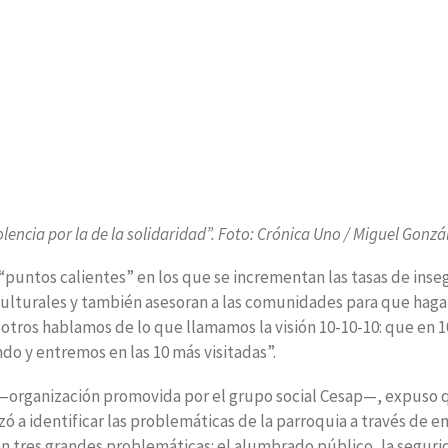
olencia por la de la solidaridad”. Foto: Crónica Uno / Miguel Gonzá
 “puntos calientes” en los que se incrementan las tasas de ins
y culturales y también asesoran a las comunidades para que hag
tros hablamos de lo que llamamos la visión 10-10-10: que en 1
do y entremos en las 10 más visitadas”.
 —organización promovida por el grupo social Cesap—, expuso 
a identificar las problemáticas de la parroquia a través de e
on tres grandes problemáticas: el alumbrado público, la segurid