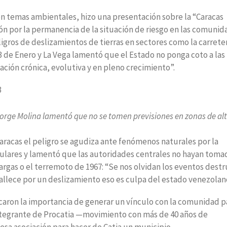
 en temas ambientales, hizo una presentación sobre la “Caracas
n por la permanencia de la situación de riesgo en las comunid
igros de deslizamientos de tierras en sectores como la carreter
3 de Enero y La Vega lamentó que el Estado no ponga coto a las
ación crónica, evolutiva y en pleno crecimiento”.
rge Molina lamentó que no se tomen previsiones en zonas de al
racas el peligro se agudiza ante fenómenos naturales por la
pulares y lamentó que las autoridades centrales no hayan toma
argas o el terremoto de 1967: “Se nos olvidan los eventos destr
allece por un deslizamiento eso es culpa del estado venezolan
caron la importancia de generar un vínculo con la comunidad p
 integrante de Procatia —movimiento con más de 40 años de