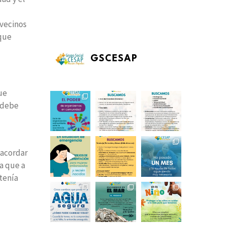
 vecinos
 que
GSCESAP
ue
e debe
 acordar
ga que a
 tenía