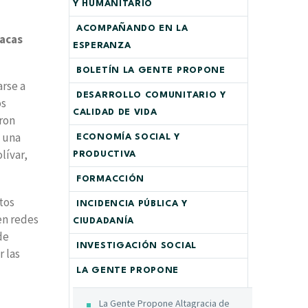
Y HUMANITARIO
ACOMPAÑANDO EN LA
racas
ESPERANZA
BOLETÍN LA GENTE PROPONE
arse a
DESARROLLO COMUNITARIO Y
os
CALIDAD DE VIDA
ron
n una
ECONOMÍA SOCIAL Y
lívar,
PRODUCTIVA
FORMACCIÓN
tos
INCIDENCIA PÚBLICA Y
en redes
CIUDADANÍA
de
INVESTIGACIÓN SOCIAL
r las
LA GENTE PROPONE
La Gente Propone Altagracia de