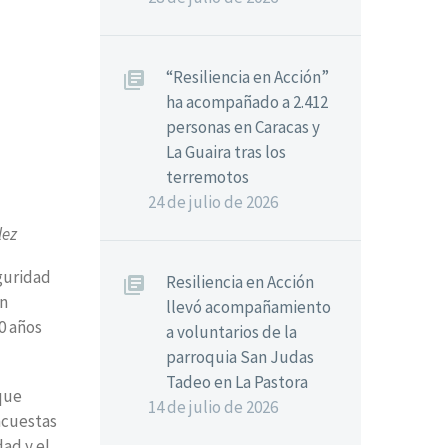
“Resiliencia en Acción”
ha acompañado a 2.412
personas en Caracas y
La Guaira tras los
terremotos
24 de julio de 2026
lez
eguridad
Resiliencia en Acción
an
llevó acompañamiento
0 años
a voluntarios de la
parroquia San Judas
Tadeo en La Pastora
que
14 de julio de 2026
ncuestas
ad y el