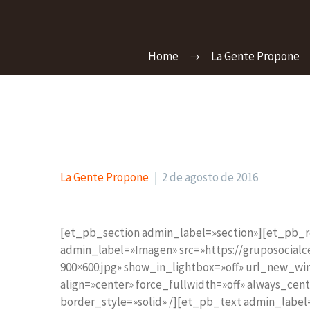
Home
La Gente Propone
La Gente Propone
2 de agosto de 2016
[et_pb_section admin_label=»section»][et_pb
admin_label=»Imagen» src=»https://gruposocial
900×600.jpg» show_in_lightbox=»off» url_new_win
align=»center» force_fullwidth=»off» always_cen
border_style=»solid» /][et_pb_text admin_label=