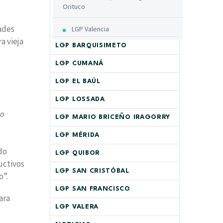
Orituco
ades
LGP Valencia
a vieja
LGP BARQUISIMETO
LGP CUMANÁ
LGP EL BAÚL
LGP LOSSADA
to
LGP MARIO BRICEÑO IRAGORRY
LGP MÉRIDA
do
LGP QUIBOR
uctivos
LGP SAN CRISTÓBAL
o”.
LGP SAN FRANCISCO
ara
LGP VALERA