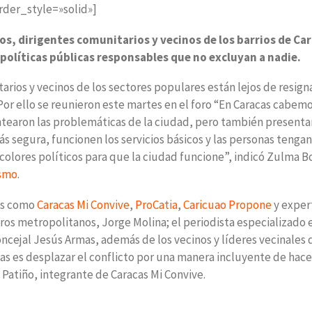
rder_style=»solid»]
s, dirigentes comunitarios y vecinos de los barrios de Ca
 políticas públicas responsables que no excluyan a nadie.
arios y vecinos de los sectores populares están lejos de resign
Por ello se reunieron este martes en el foro “En Caracas cabem
ntearon las problemáticas de la ciudad, pero también presenta
ás segura, funcionen los servicios básicos y las personas tenga
colores políticos para que la ciudad funcione”, indicó Zulma Bo
ismo
.
tos como
Caracas Mi Convive
,
ProCatia
,
Caricuao Propone
y exper
s metropolitanos, Jorge Molina; el periodista especializado 
concejal Jesús Armas, además de los vecinos y líderes vecinales 
as es desplazar el conflicto por una manera incluyente de hace
 Patiño, integrante de Caracas Mi Convive.