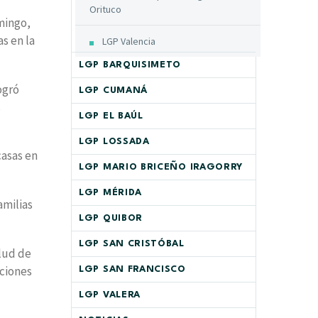
Orituco
mingo,
s en la
LGP Valencia
LGP BARQUISIMETO
ogró
LGP CUMANÁ
s
LGP EL BAÚL
LGP LOSSADA
casas en
LGP MARIO BRICEÑO IRAGORRY
LGP MÉRIDA
amilias
LGP QUIBOR
LGP SAN CRISTÓBAL
lud de
aciones
LGP SAN FRANCISCO
LGP VALERA