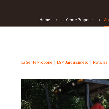
Home
La Gente Propone
Ac
La Gente Propone
LGP Barquisimeto
Noticias