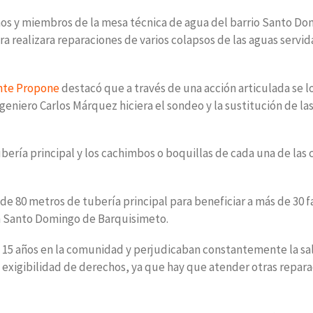
nos y miembros de la mesa técnica de agua del barrio Santo Do
a realizara reparaciones de varios colapsos de las aguas servida
nte Propone
destacó que a través de una acción articulada se l
geniero Carlos Márquez hiciera el sondeo y la sustitución de la
bería principal y los cachimbos o boquillas de cada una de las 
n de 80 metros de tubería principal para beneficiar a más de 30 f
en Santo Domingo de Barquisimeto.
e 15 años en la comunidad y perjudicaban constantemente la sa
a exigibilidad de derechos, ya que hay que atender otras repar