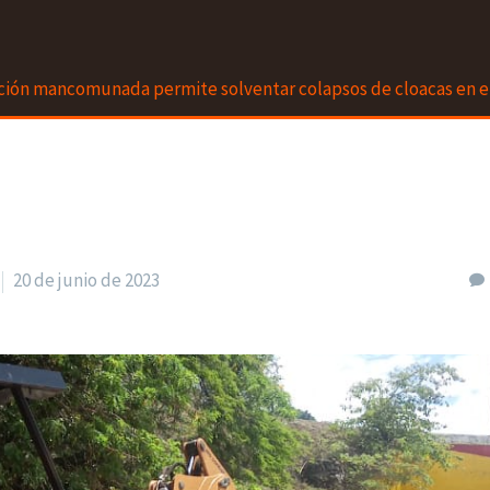
ción mancomunada permite solventar colapsos de cloacas en e
20 de junio de 2023