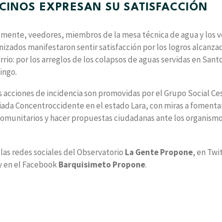
CINOS EXPRESAN SU SATISFACCIÓN
lmente, veedores, miembros de la mesa técnica de agua y los v
nizados manifestaron sentir satisfacción por los logros alcanza
arrio: por los arreglos de los colapsos de aguas servidas en Sant
ingo.
s acciones de incidencia son promovidas por el Grupo Social Ce
iada Concentroccidente en el estado Lara, con miras a fomentar
 comunitarios y hacer propuestas ciudadanas ante los organism
las redes sociales del Observatorio
La Gente Propone
, en Twi
y en el Facebook
Barquisimeto Propone
.