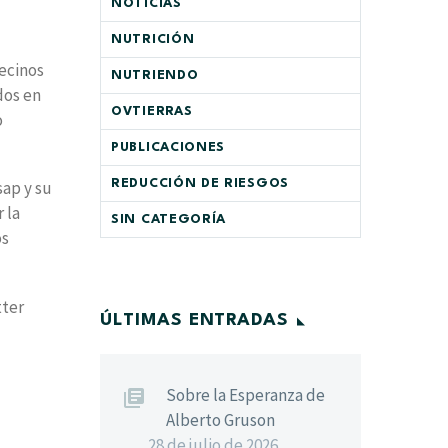
NOTICIAS
NUTRICIÓN
ecinos
NUTRIENDO
dos en
OVTIERRAS
o
PUBLICACIONES
REDUCCIÓN DE RIESGOS
sap y su
 la
SIN CATEGORÍA
os
tter
ÚLTIMAS ENTRADAS
Sobre la Esperanza de
Alberto Gruson
28 de julio de 2026