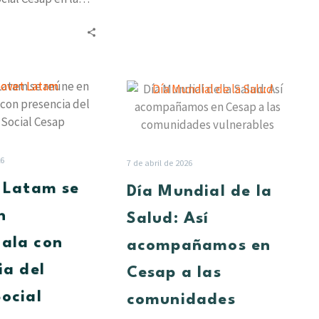
rooccidental, hizo
to oficial del…
Innovet
Día
Latam
Mundial
se
de
reúne
la
en
Salud:
26
7 de abril de 2026
Guatemala
Así
 Latam se
Día Mundial de la
con
acompañamos
presencia
en
n
Salud: Así
del
Cesap
ala con
acompañamos en
Grupo
a
Social
las
ia del
Cesap a las
Cesap
comunidades
ocial
comunidades
vulnerables