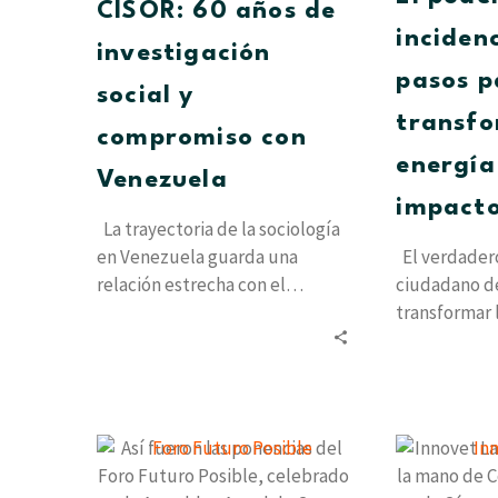
investigación
CISOR: 60 años de
social
inciden
investigación
y
pasos p
compromiso
social y
con
transfo
compromiso con
Venezuela
energía
Venezuela
impacto
La trayectoria de la sociología
en Venezuela guarda una
El verdader
relación estrecha con el
ciudadano de
nacimiento de las instituciones
transformar 
que decidieron…
colectiva en
estructurales
Así
fueron