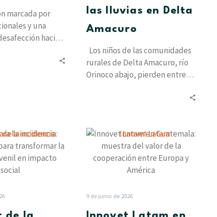
Delta
las lluvias en Delta
ón marcada por
Amacuro
ucionales y una
Amacuro
desafección hacia
tradicionales, la
Los niños de las comunidades
adicional de…
rurales de Delta Amacuro, río
Orinoco abajo, pierden entre
tres y cinco meses de…
El
Innovet
poder
Latam
de
en
la
Guatemala:
incidencia:
muestra
Cinco
del
26
9 de junio de 2026
pasos
valor
r de la
Innovet Latam en