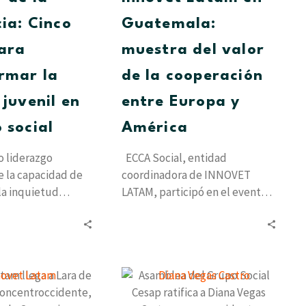
para
de
transformar
la
cia: Cinco
Guatemala:
la
cooperación
ara
muestra del valor
energía
entre
juvenil
Europa
rmar la
de la cooperación
en
y
 juvenil en
entre Europa y
impacto
América
social
 social
América
o liderazgo
ECCA Social, entidad
 la capacidad de
coordinadora de INNOVET
la inquietud
LATAM, participó en el evento
 soluciones
de movilidad internacional,
. El 5 y 6…
celebrado en Guatemala del 13
al 18…
Innovet
Asamblea
Latam
del