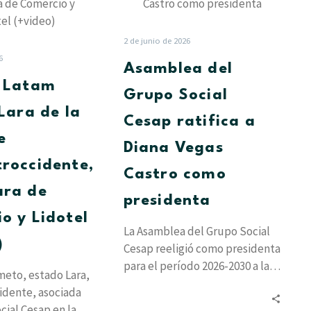
llega
Grupo
a
Social
Lara
Cesap
2 de junio de 2026
de
ratifica
6
Asamblea del
la
a
t Latam
mano
Diana
Grupo Social
de
Vegas
 Lara de la
Cesap ratifica a
Concentroccidente,
Castro
e
la
como
Diana Vegas
Cámara
presidenta
roccidente,
Castro como
de
ara de
Comercio
presidenta
y
o y Lidotel
Lidotel
La Asamblea del Grupo Social
)
(+video)
Cesap reeligió como presidenta
para el período 2026-2030 a la
eto, estado Lara,
socióloga Diana Vegas Castro,
idente, asociada
quien…
cial Cesap en la