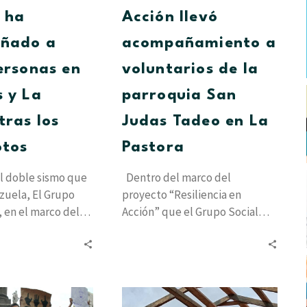
tras
en
 ha
Acción llevó
los
La
ñado a
acompañamiento a
terremotos
Pastora
ersonas en
voluntarios de la
 y La
parroquia San
tras los
Judas Tadeo en La
otos
Pastora
l doble sismo que
Dentro del marco del
zuela, El Grupo
proyecto “Resiliencia en
, en el marco del
Acción” que el Grupo Social
Cesap lleva adelante para
brindar atención a…
La
Vida