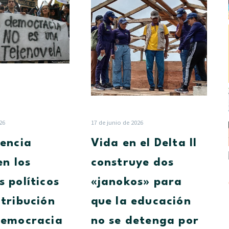
incidencia
en
juvenil
el
en
Delta
los
II
procesos
construye
políticos
dos
y
«janokos»
su
para
contribución
que
con
la
26
17 de junio de 2026
la
educación
dencia
Vida en el Delta II
democracia
no
se
en los
construye dos
detenga
s políticos
«janokos» para
por
las
ntribución
que la educación
lluvias
democracia
no se detenga por
en