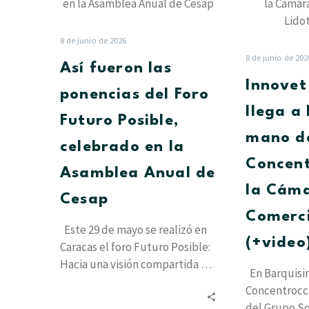
las
ponencias
del
8 de junio de 2026
Foro
8 de junio de 202
Así fueron las
Futuro
Innove
Posible,
ponencias del Foro
celebrado
llega a
Futuro Posible,
en
mano d
la
celebrado en la
Asamblea
Concent
Asamblea Anual de
Anual
la Cám
de
Cesap
Cesap
Comerci
Este 29 de mayo se realizó en
(+video
Caracas el foro Futuro Posible:
Hacia una visión compartida de
En Barquisim
la Sociedad…
Concentrocc
del Grupo So