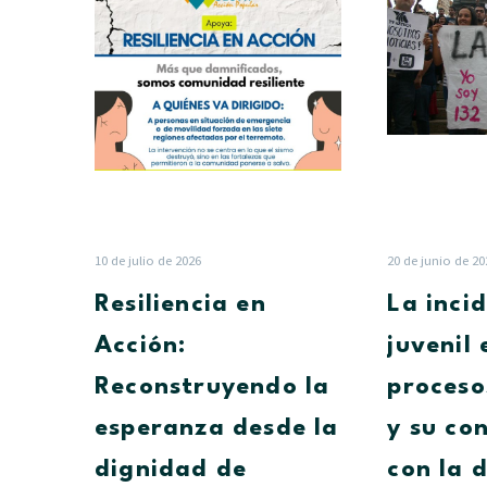
en
Acción:
Reconstruyendo
la
esperanza
desde
la
dignidad
de
nuestra
10 de julio de 2026
20 de junio de 20
gente
Resiliencia en
La inci
Acción:
juvenil 
Reconstruyendo la
proceso
esperanza desde la
y su co
dignidad de
con la 