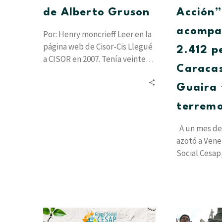
de Alberto Gruson
Acción”
acompa
Por: Henry moncrieff Leer en la
página web de Cisor-Cis Llegué
2.412 p
a CISOR en 2007. Tenía veinte
Caracas
años y estudiaba…
Guaira 
terrem
A un mes de
azotó a Vene
Social Cesap
proyecto…
Resiliencia