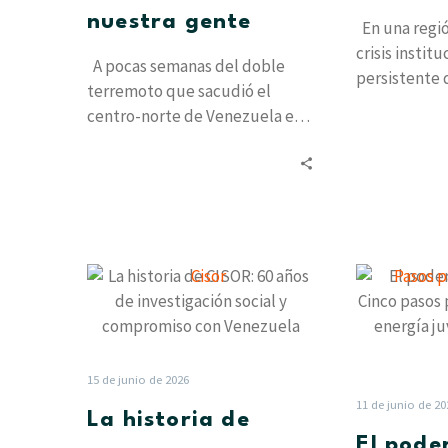
nuestra gente
En una regi
crisis instit
A pocas semanas del doble
persistente 
terremoto que sacudió el
los partidos 
centro-norte de Venezuela el
narrativa tr
pasado 24 de junio, el dolor…
La
historia
de
CISOR:
60
15 de junio de 2026
años
11 de junio de 20
La historia de
de
El pode