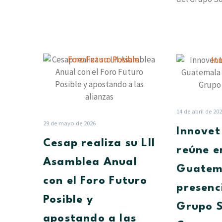
entidad cent
el lanzamien
Cesap
realiza
su
LII
Asamblea
14 de abril de 20
Anual
29 de mayo de 2026
Innovet
con
Cesap realiza su LII
el
reúne e
Foro
Asamblea Anual
Guatem
Futuro
con el Foro Futuro
Posible
presenc
y
Posible y
Grupo S
apostando
apostando a las
a