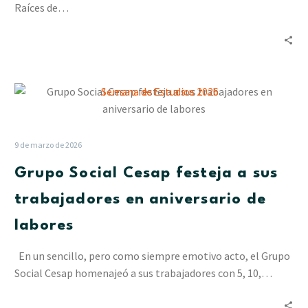
Raíces de…
Grupo
Social
Cesap
festeja
9 de marzo de 2026
a
Grupo Social Cesap festeja a sus
sus
trabajadores
trabajadores en aniversario de
en
labores
aniversario
de
En un sencillo, pero como siempre emotivo acto, el Grupo
labores
Social Cesap homenajeó a sus trabajadores con 5, 10,…