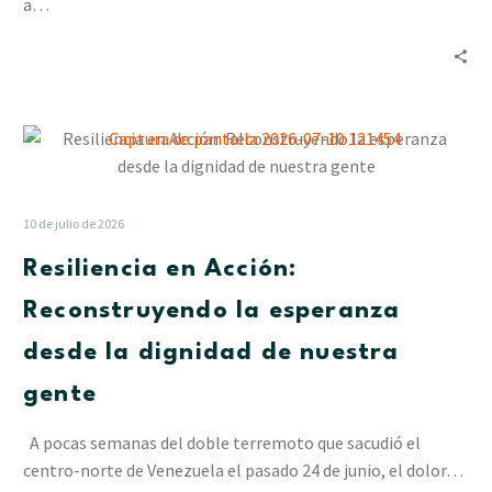
en
a…
La
Pastora
Resiliencia
en
Acción:
Reconstruyendo
10 de julio de 2026
la
Resiliencia en Acción:
esperanza
desde
Reconstruyendo la esperanza
la
desde la dignidad de nuestra
dignidad
de
gente
nuestra
gente
A pocas semanas del doble terremoto que sacudió el
centro-norte de Venezuela el pasado 24 de junio, el dolor…