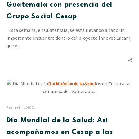
con
Guatemala con presencia del
presencia
Grupo Social Cesap
del
Grupo
Esta semana, en Guatemala, se está llevando a cabo un
Social
importante encuentro dentro del proyecto Innovet Latam,
Cesap
que a…
Día
Mundial
de
la
7 de abril de 2026
Salud:
Día Mundial de la Salud: Así
Así
acompañamos
acompañamos en Cesap a las
en