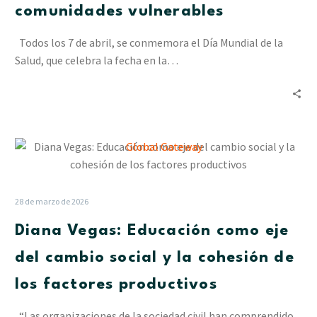
comunidades vulnerables
Cesap
a
Todos los 7 de abril, se conmemora el Día Mundial de la
las
Salud, que celebra la fecha en la…
comunidades
vulnerables
Diana
Vegas:
Educación
como
28 de marzo de 2026
eje
Diana Vegas: Educación como eje
del
cambio
del cambio social y la cohesión de
social
los factores productivos
y
la
“Las organizaciones de la sociedad civil han comprendido