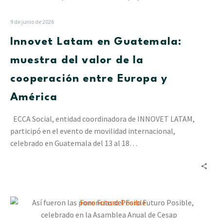
en
Guatemala:
9 de junio de 2026
muestra
Innovet Latam en Guatemala:
del
valor
muestra del valor de la
de
cooperación entre Europa y
la
cooperación
América
entre
Europa
ECCA Social, entidad coordinadora de INNOVET LATAM,
y
participó en el evento de movilidad internacional,
América
celebrado en Guatemala del 13 al 18…
Así
fueron