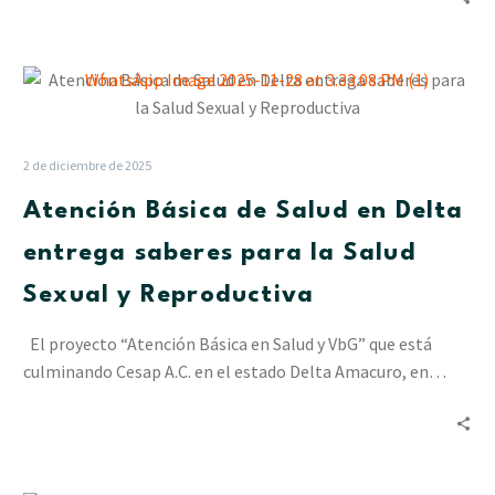
Atención
Básica
de
Salud
2 de diciembre de 2025
en
Atención Básica de Salud en Delta
Delta
entrega
entrega saberes para la Salud
saberes
Sexual y Reproductiva
para
la
El proyecto “Atención Básica en Salud y VbG” que está
Salud
culminando Cesap A.C. en el estado Delta Amacuro, en…
Sexual
y
Reproductiva