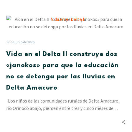
Vida
en
el
Delta
17 de junio de 2026
II
Vida en el Delta II construye dos
construye
dos
«janokos» para que la educación
«janokos»
no se detenga por las lluvias en
para
que
Delta Amacuro
la
educación
Los niños de las comunidades rurales de Delta Amacuro,
no
río Orinoco abajo, pierden entre tres y cinco meses de…
se
detenga
por