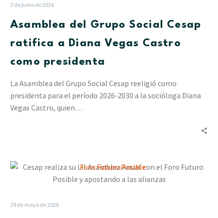
Social
2 de junio de 2026
Cesap
Asamblea del Grupo Social Cesap
ratifica
a
ratifica a Diana Vegas Castro
Diana
como presidenta
Vegas
Castro
La Asamblea del Grupo Social Cesap reeligió como
como
presidenta para el período 2026-2030 a la socióloga Diana
presidenta
Vegas Castro, quien…
Cesap
realiza
su
LII
29 de mayo de 2026
Asamblea