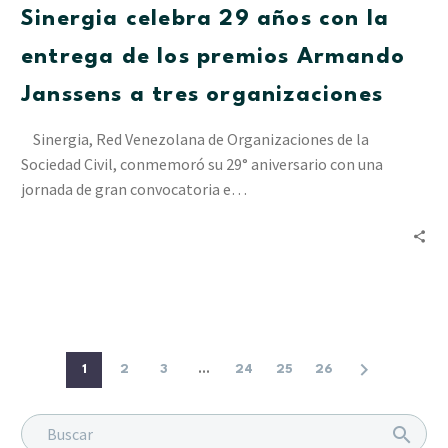
Sinergia celebra 29 años con la
la
entrega
entrega de los premios Armando
de
Janssens a tres organizaciones
los
premios
Sinergia, Red Venezolana de Organizaciones de la
Armando
Sociedad Civil, conmemoró su 29° aniversario con una
Janssens
jornada de gran convocatoria e…
a
tres
organizaciones
1
2
3
...
24
25
26