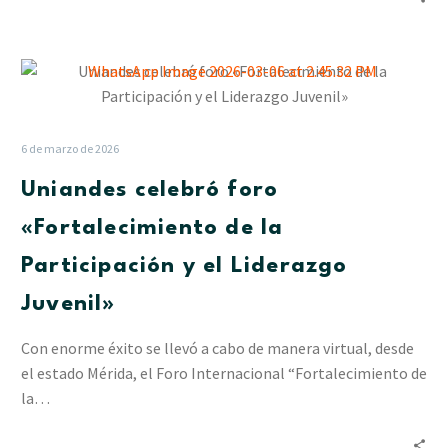
Uniandes
celebró
foro
«Fortalecimiento
6 de marzo de 2026
de
Uniandes celebró foro
la
Participación
«Fortalecimiento de la
y
Participación y el Liderazgo
el
Liderazgo
Juvenil»
Juvenil»
Con enorme éxito se llevó a cabo de manera virtual, desde
el estado Mérida, el Foro Internacional “Fortalecimiento de
la…