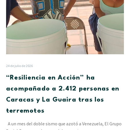
Caracas
y
La
Guaira
tras
los
terremotos
24 de julio de 2026
“Resiliencia en Acción” ha
acompañado a 2.412 personas en
Caracas y La Guaira tras los
terremotos
A un mes del doble sismo que azotó a Venezuela, El Grupo