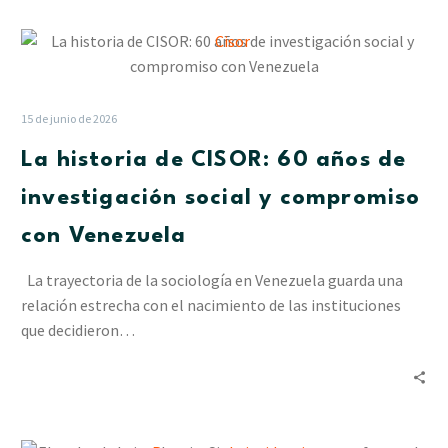
las
La
lluvias
historia
en
de
Delta
CISOR:
Amacuro
15 de junio de 2026
60
La historia de CISOR: 60 años de
años
de
investigación social y compromiso
investigación
con Venezuela
social
y
La trayectoria de la sociología en Venezuela guarda una
compromiso
relación estrecha con el nacimiento de las instituciones
con
que decidieron…
Venezuela