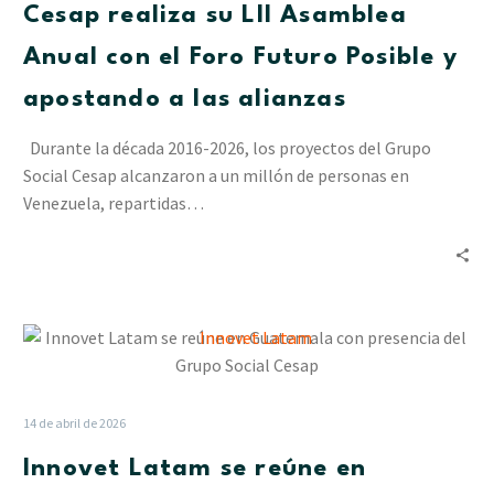
Cesap realiza su LII Asamblea
Anual
con
Anual con el Foro Futuro Posible y
el
apostando a las alianzas
Foro
Futuro
Durante la década 2016-2026, los proyectos del Grupo
Posible
Social Cesap alcanzaron a un millón de personas en
y
Venezuela, repartidas…
apostando
a
las
alianzas
Innovet
Latam
se
reúne
14 de abril de 2026
en
Innovet Latam se reúne en
Guatemala