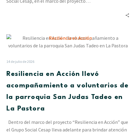
Social Cesap, en el marco del proyecto…
Resiliencia
en
Acción
llevó
14 de julio de 2026
acompañamiento
Resiliencia en Acción llevó
a
voluntarios
acompañamiento a voluntarios de
de
la parroquia San Judas Tadeo en
la
parroquia
La Pastora
San
Judas
Dentro del marco del proyecto “Resiliencia en Acción” que
Tadeo
el Grupo Social Cesap lleva adelante para brindar atención