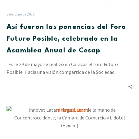
las
ponencias
8 de junio de 2026
del
Así fueron las ponencias del Foro
Foro
Futuro
Futuro Posible, celebrado en la
Posible,
Asamblea Anual de Cesap
celebrado
en
Este 29 de mayo se realizó en Caracas el foro Futuro
la
Posible: Hacia una visión compartida de la Sociedad…
Asamblea
Anual
de
Cesap
Innovet
Latam
llega
a