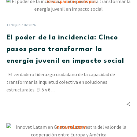
El
poder
de
la
11 de junio de 2026
incidencia:
El poder de la incidencia: Cinco
Cinco
pasos
pasos para transformar la
para
energía juvenil en impacto social
transformar
la
El verdadero liderazgo ciudadano de la capacidad de
energía
transformar la inquietud colectiva en soluciones
juvenil
estructurales. El 5 y 6…
en
impacto
social
Innovet
Latam