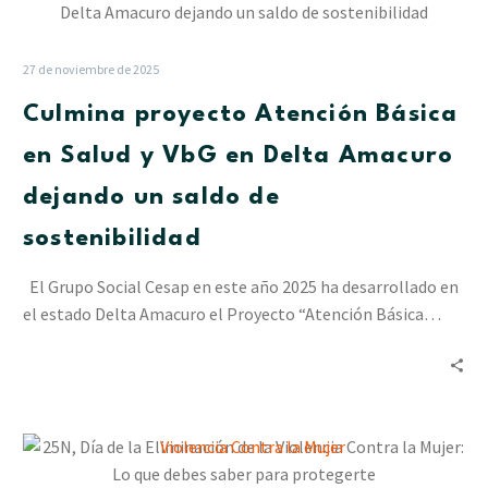
proyecto
Atención
Básica
27 de noviembre de 2025
en
Culmina proyecto Atención Básica
Salud
y
en Salud y VbG en Delta Amacuro
VbG
dejando un saldo de
en
Delta
sostenibilidad
Amacuro
dejando
El Grupo Social Cesap en este año 2025 ha desarrollado en
un
el estado Delta Amacuro el Proyecto “Atención Básica…
saldo
de
sostenibilidad
25N,
Día