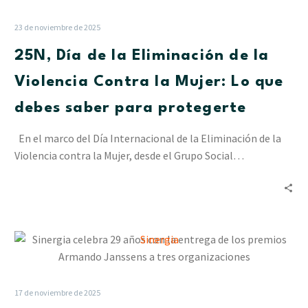
de
la
23 de noviembre de 2025
Eliminación
25N, Día de la Eliminación de la
de
la
Violencia Contra la Mujer: Lo que
Violencia
debes saber para protegerte
Contra
la
En el marco del Día Internacional de la Eliminación de la
Mujer:
Violencia contra la Mujer, desde el Grupo Social…
Lo
que
debes
saber
para
Sinergia
protegerte
celebra
29
años
17 de noviembre de 2025
con