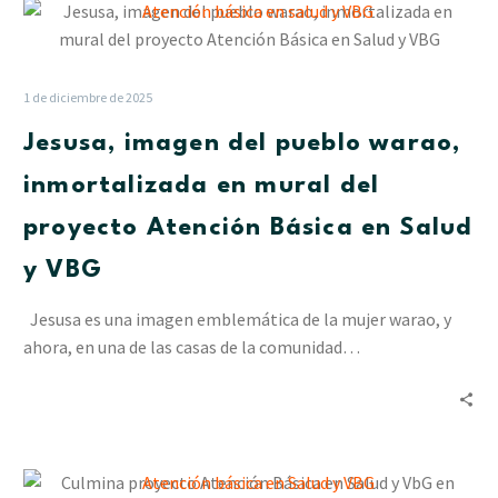
Jesusa,
imagen
del
pueblo
1 de diciembre de 2025
warao,
Jesusa, imagen del pueblo warao,
inmortalizada
en
inmortalizada en mural del
mural
proyecto Atención Básica en Salud
del
proyecto
y VBG
Atención
Básica
Jesusa es una imagen emblemática de la mujer warao, y
en
ahora, en una de las casas de la comunidad…
Salud
y
VBG
Culmina