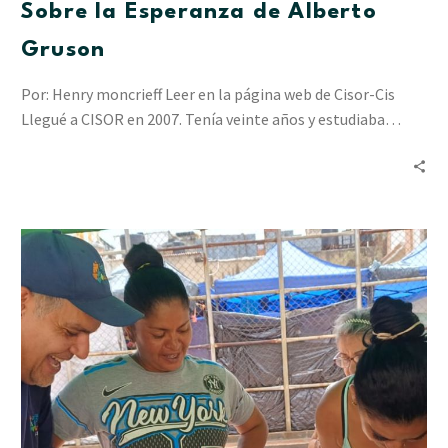
Sobre la Esperanza de Alberto
Gruson
Por: Henry moncrieff Leer en la página web de Cisor-Cis
Llegué a CISOR en 2007. Tenía veinte años y estudiaba…
“Resiliencia
en
Acción”
ha
acompañado
a
2.412
personas
en