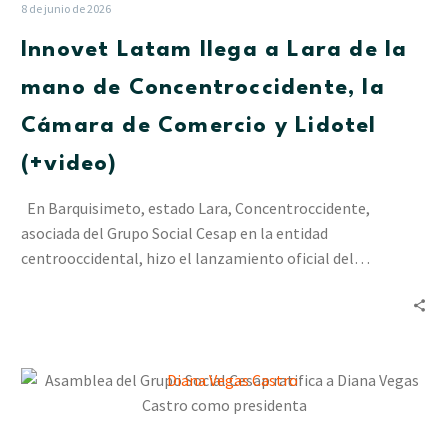
Lara
8 de junio de 2026
de
Innovet Latam llega a Lara de la
la
mano
mano de Concentroccidente, la
de
Cámara de Comercio y Lidotel
Concentroccidente,
la
(+video)
Cámara
de
En Barquisimeto, estado Lara, Concentroccidente,
Comercio
asociada del Grupo Social Cesap en la entidad
y
centrooccidental, hizo el lanzamiento oficial del…
Lidotel
(+video)
Asamblea
del
Grupo