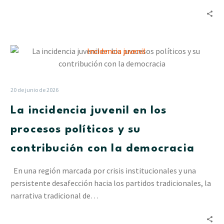
La
incidencia
juvenil
en
20 de junio de 2026
los
La incidencia juvenil en los
procesos
políticos
procesos políticos y su
y
contribución con la democracia
su
contribución
En una región marcada por crisis institucionales y una
con
persistente desafección hacia los partidos tradicionales, la
la
narrativa tradicional de…
democracia