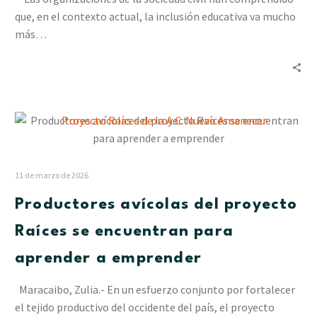
cohesión
que, en el contexto actual, la inclusión educativa va mucho
de
más…
los
factores
productivos
Productores
avícolas
del
proyecto
11 de marzo de 2026
Raíces
Productores avícolas del proyecto
se
encuentran
Raíces se encuentran para
para
aprender a emprender
aprender
a
Maracaibo, Zulia.- En un esfuerzo conjunto por fortalecer
emprender
el tejido productivo del occidente del país, el proyecto