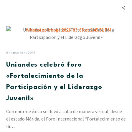
Uniandes
celebró
foro
«Fortalecimiento
6 de marzo de 2026
de
Uniandes celebró foro
la
Participación
«Fortalecimiento de la
y
Participación y el Liderazgo
el
Liderazgo
Juvenil»
Juvenil»
Con enorme éxito se llevó a cabo de manera virtual, desde
el estado Mérida, el Foro Internacional “Fortalecimiento de
la…