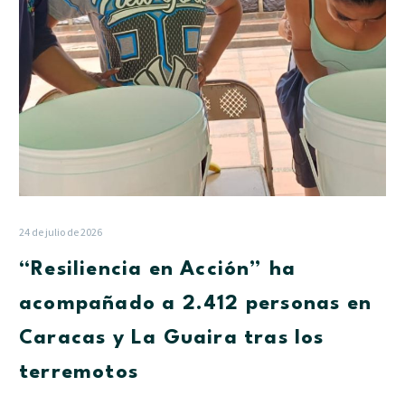
en
Caracas
y
La
Guaira
tras
los
terremotos
24 de julio de 2026
“Resiliencia en Acción” ha
acompañado a 2.412 personas en
Caracas y La Guaira tras los
terremotos