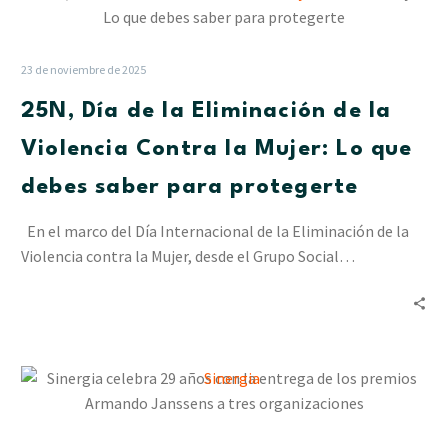
Día
de
la
23 de noviembre de 2025
Eliminación
25N, Día de la Eliminación de la
de
la
Violencia Contra la Mujer: Lo que
Violencia
debes saber para protegerte
Contra
la
En el marco del Día Internacional de la Eliminación de la
Mujer:
Violencia contra la Mujer, desde el Grupo Social…
Lo
que
debes
saber
para
Sinergia
protegerte
celebra
29