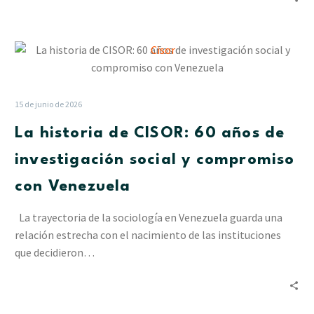
por
las
La
lluvias
historia
en
de
Delta
CISOR:
Amacuro
15 de junio de 2026
60
La historia de CISOR: 60 años de
años
de
investigación social y compromiso
investigación
con Venezuela
social
y
La trayectoria de la sociología en Venezuela guarda una
compromiso
relación estrecha con el nacimiento de las instituciones
con
que decidieron…
Venezuela