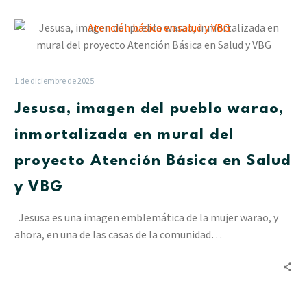
Jesusa,
imagen
del
pueblo
1 de diciembre de 2025
warao,
Jesusa, imagen del pueblo warao,
inmortalizada
en
inmortalizada en mural del
mural
proyecto Atención Básica en Salud
del
proyecto
y VBG
Atención
Básica
Jesusa es una imagen emblemática de la mujer warao, y
en
ahora, en una de las casas de la comunidad…
Salud
y
VBG