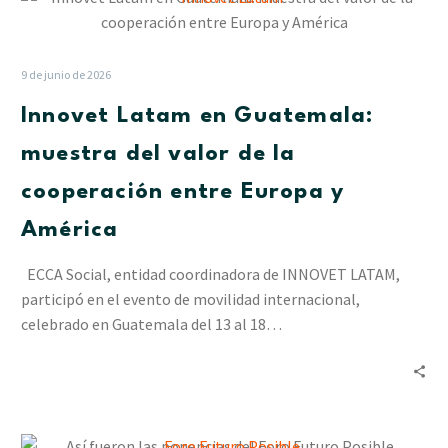
Latam
en
Guatemala:
9 de junio de 2026
muestra
Innovet Latam en Guatemala:
del
valor
muestra del valor de la
de
cooperación entre Europa y
la
cooperación
América
entre
Europa
ECCA Social, entidad coordinadora de INNOVET LATAM,
y
participó en el evento de movilidad internacional,
América
celebrado en Guatemala del 13 al 18…
Así