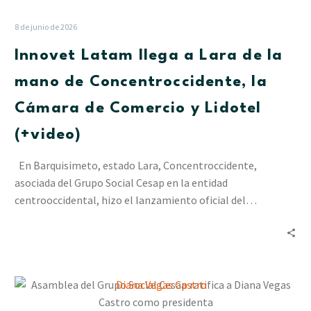
a
Lara
8 de junio de 2026
de
Innovet Latam llega a Lara de la
la
mano
mano de Concentroccidente, la
de
Cámara de Comercio y Lidotel
Concentroccidente,
la
(+video)
Cámara
de
En Barquisimeto, estado Lara, Concentroccidente,
Comercio
asociada del Grupo Social Cesap en la entidad
y
centrooccidental, hizo el lanzamiento oficial del…
Lidotel
(+video)
Asamblea
del