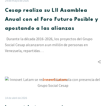
29 de mayo de 2026
Asamblea
Cesap realiza su LII Asamblea
Anual
con
Anual con el Foro Futuro Posible y
el
apostando a las alianzas
Foro
Futuro
Durante la década 2016-2026, los proyectos del Grupo
Posible
Social Cesap alcanzaron a un millón de personas en
y
Venezuela, repartidas…
apostando
a
las
alianzas
Innovet
Latam
se
reúne
14 de abril de 2026
en