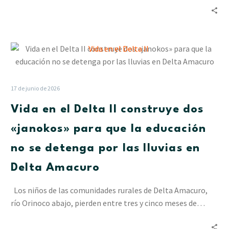
Vida
en
el
Delta
17 de junio de 2026
II
Vida en el Delta II construye dos
construye
dos
«janokos» para que la educación
«janokos»
no se detenga por las lluvias en
para
que
Delta Amacuro
la
educación
Los niños de las comunidades rurales de Delta Amacuro,
no
río Orinoco abajo, pierden entre tres y cinco meses de…
se
detenga