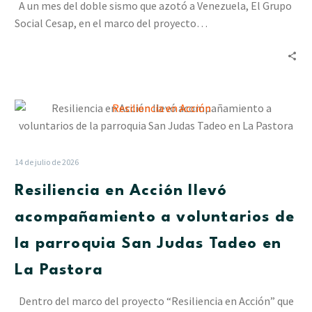
A un mes del doble sismo que azotó a Venezuela, El Grupo
Social Cesap, en el marco del proyecto…
Resiliencia
en
Acción
llevó
14 de julio de 2026
acompañamiento
Resiliencia en Acción llevó
a
voluntarios
acompañamiento a voluntarios de
de
la parroquia San Judas Tadeo en
la
parroquia
La Pastora
San
Judas
Dentro del marco del proyecto “Resiliencia en Acción” que