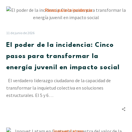
El
poder
de
la
11 de junio de 2026
incidencia:
El poder de la incidencia: Cinco
Cinco
pasos
pasos para transformar la
para
energía juvenil en impacto social
transformar
la
El verdadero liderazgo ciudadano de la capacidad de
energía
transformar la inquietud colectiva en soluciones
juvenil
estructurales. El 5 y 6…
en
impacto
social
Innovet