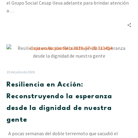
Tadeo
el Grupo Social Cesap lleva adelante para brindar atención
en
a…
La
Pastora
Resiliencia
en
Acción:
Reconstruyendo
10 de julio de 2026
la
Resiliencia en Acción:
esperanza
desde
Reconstruyendo la esperanza
la
desde la dignidad de nuestra
dignidad
de
gente
nuestra
gente
A pocas semanas del doble terremoto que sacudió el