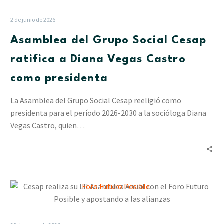
Grupo
Social
2 de junio de 2026
Cesap
Asamblea del Grupo Social Cesap
ratifica
a
ratifica a Diana Vegas Castro
Diana
como presidenta
Vegas
Castro
La Asamblea del Grupo Social Cesap reeligió como
como
presidenta para el período 2026-2030 a la socióloga Diana
presidenta
Vegas Castro, quien…
Cesap
realiza
su
LII