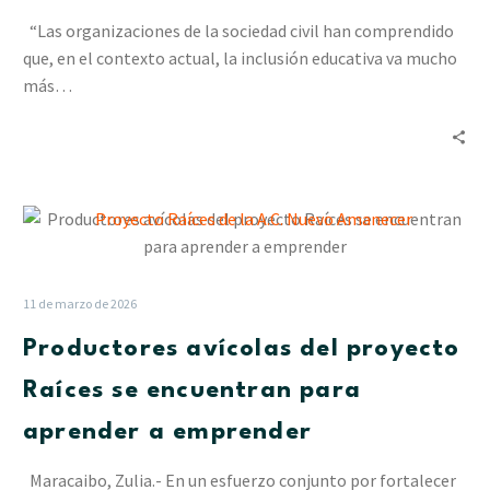
la
“Las organizaciones de la sociedad civil han comprendido
cohesión
que, en el contexto actual, la inclusión educativa va mucho
de
más…
los
factores
productivos
Productores
avícolas
del
proyecto
11 de marzo de 2026
Raíces
Productores avícolas del proyecto
se
encuentran
Raíces se encuentran para
para
aprender a emprender
aprender
a
Maracaibo, Zulia.- En un esfuerzo conjunto por fortalecer