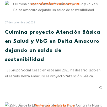
Culmina
proyecto
Atención
Básica
27 de noviembre de 2025
en
Culmina proyecto Atención Básica
Salud
y
en Salud y VbG en Delta Amacuro
VbG
dejando un saldo de
en
Delta
sostenibilidad
Amacuro
dejando
El Grupo Social Cesap en este año 2025 ha desarrollado en
un
el estado Delta Amacuro el Proyecto “Atención Básica…
saldo
de
sostenibilidad
25N,