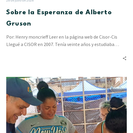
28 de julio de 2026
Sobre la Esperanza de Alberto
Gruson
Por: Henry moncrieff Leer en la página web de Cisor-Cis
Llegué a CISOR en 2007. Tenía veinte años y estudiaba…
“Resiliencia
en
Acción”
ha
acompañado
a
2.412
personas