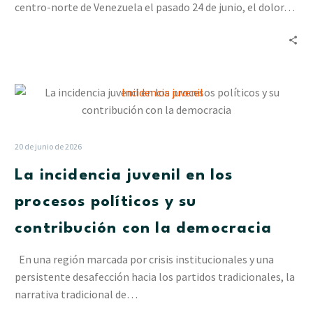
centro-norte de Venezuela el pasado 24 de junio, el dolor…
La
incidencia
juvenil
en
20 de junio de 2026
los
La incidencia juvenil en los
procesos
políticos
procesos políticos y su
y
contribución con la democracia
su
contribución
En una región marcada por crisis institucionales y una
con
persistente desafección hacia los partidos tradicionales, la
la
narrativa tradicional de…
democracia