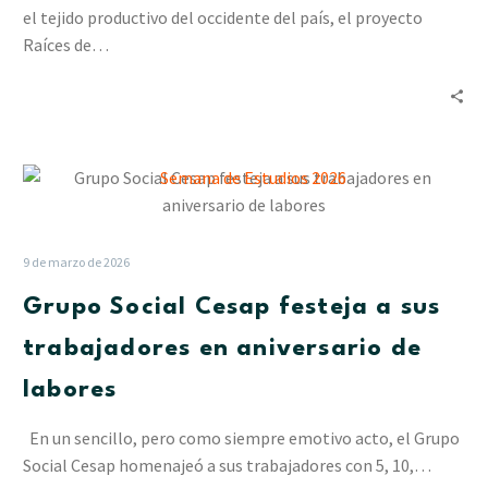
emprender
el tejido productivo del occidente del país, el proyecto
Raíces de…
Grupo
Social
Cesap
festeja
9 de marzo de 2026
a
Grupo Social Cesap festeja a sus
sus
trabajadores
trabajadores en aniversario de
en
labores
aniversario
de
En un sencillo, pero como siempre emotivo acto, el Grupo
labores
Social Cesap homenajeó a sus trabajadores con 5, 10,…