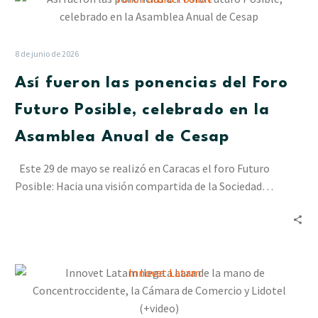
fueron
las
ponencias
8 de junio de 2026
del
Así fueron las ponencias del Foro
Foro
Futuro
Futuro Posible, celebrado en la
Posible,
Asamblea Anual de Cesap
celebrado
en
Este 29 de mayo se realizó en Caracas el foro Futuro
la
Posible: Hacia una visión compartida de la Sociedad…
Asamblea
Anual
de
Cesap
Innovet
Latam
llega