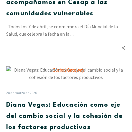
acompañamos
acompañamos en Cesap a las
en
comunidades vulnerables
Cesap
a
Todos los 7 de abril, se conmemora el Día Mundial de la
las
Salud, que celebra la fecha en la…
comunidades
vulnerables
Diana
Vegas:
Educación
como
28 de marzo de 2026
eje
Diana Vegas: Educación como eje
del
cambio
del cambio social y la cohesión de
social
los factores productivos
y