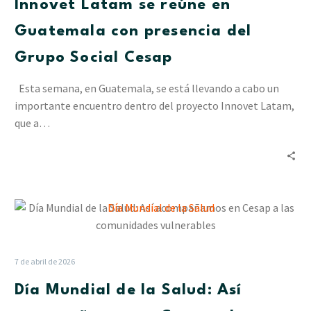
Innovet Latam se reúne en
Guatemala
con
Guatemala con presencia del
presencia
Grupo Social Cesap
del
Grupo
Esta semana, en Guatemala, se está llevando a cabo un
Social
importante encuentro dentro del proyecto Innovet Latam,
Cesap
que a…
Día
Mundial
de
la
7 de abril de 2026
Salud:
Día Mundial de la Salud: Así
Así