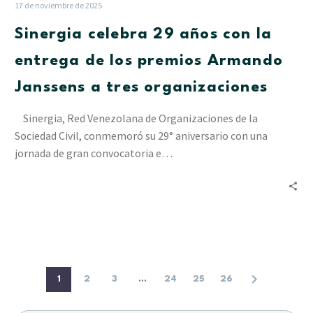
años
17 de noviembre de 2025
con
Sinergia celebra 29 años con la
la
entrega
entrega de los premios Armando
de
Janssens a tres organizaciones
los
premios
Sinergia, Red Venezolana de Organizaciones de la
Armando
Sociedad Civil, conmemoró su 29° aniversario con una
Janssens
jornada de gran convocatoria e…
a
tres
organizaciones
1
2
3
...
24
25
26