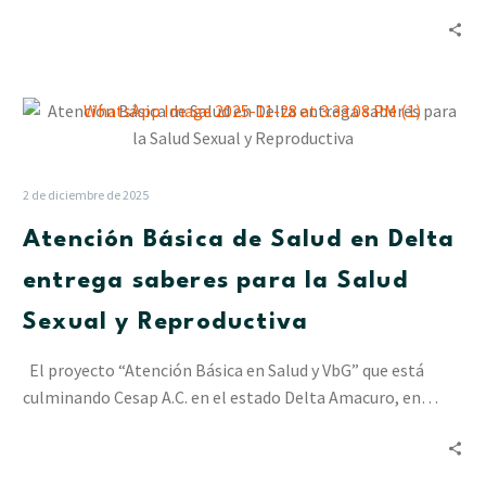
Atención
Básica
de
Salud
2 de diciembre de 2025
en
Atención Básica de Salud en Delta
Delta
entrega
entrega saberes para la Salud
saberes
Sexual y Reproductiva
para
la
El proyecto “Atención Básica en Salud y VbG” que está
Salud
culminando Cesap A.C. en el estado Delta Amacuro, en…
Sexual
y
Reproductiva